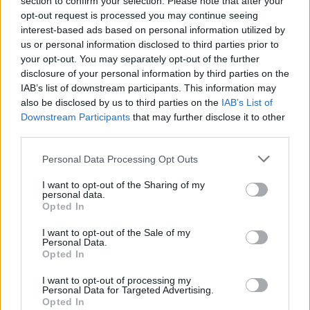
section to confirm your selection. Please note that after your
Bár a nagyszabású mainstream siker
opt-out request is processed you may continue seeing
elkerülte Winchestert, számait olyan híres
interest-based ads based on personal information utilized by
zenészek dolgozták fel, mint Elvis Costello,
us or personal information disclosed to third parties prior to
Anne Murray, az Everly Brothers vagy Jimmy
your opt-out. You may separately opt-out of the further
Buffett. Legismertebb számai:
Yankee Lady,
disclosure of your personal information by third parties on the
Biloxi, The Brand New Tennessee Waltz
és
IAB’s list of downstream participants. This information may
Mississippi, You're On My Mind
.
also be disclosed by us to third parties on the
IAB’s List of
Downstream Participants
that may further disclose it to other
third parties.
2012 szeptemberében több zenész (köztük
James Taylor, Lucinda Williams, Vince Gill és
Please note that this website/app uses one or more Google
Personal Data Processing Opt Outs
Jimmy Buffett) adta elő Winchester dalainak
services and may gather and store information including but
feldolgozását, amelyeket a
Quiet About It
című
not limited to your visit or usage behaviour. You may click to
I want to opt-out of the Sharing of my
personal data.
tribute albumon gyűjtöttek össze. A zenész a
grant or deny consent to Google and its third-party tags to
Opted In
hírek szerint már felvette
A Reasonable
use your data for below specified purposes in below Google
Amount of Trouble
című utolsó albumát, ami
consent section.
I want to opt-out of the Sale of my
Personal Data.
nyáron fog megjelenni.
Opted In
I want to opt-out of processing my
Personal Data for Targeted Advertising.
Opted In