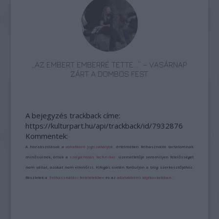
„AZ EMBERT EMBERRÉ TETTE…” – VASÁRNAP
ZÁRT A DOMBOS FEST
A bejegyzés trackback címe:
https://kulturpart.hu/api/trackback/id/7932876
Kommentek:
A hozzászólások a
vonatkozó jogszabályok
értelmében felhasználói tartalomnak
minősülnek, értük a
szolgáltatás technikai
üzemeltetője semmilyen felelősséget
nem vállal, azokat nem ellenőrzi. Kifogás esetén forduljon a blog szerkesztőjéhez.
Részletek a
Felhasználási feltételekben
és az
adatvédelmi tájékoztatóban
.