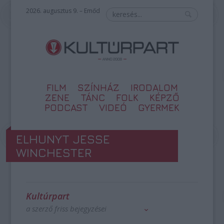
2026. augusztus 9. – Emőd
FILM
SZÍNHÁZ
IRODALOM
ZENE
TÁNC
FOLK
KÉPZŐ
PODCAST
VIDEÓ
GYERMEK
ELHUNYT JESSE
WINCHESTER
Kultúrpart
a szerző friss bejegyzései