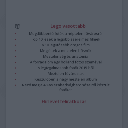
Legolvasottabb
Megdöbbentő fotók a néptelen fővárosról
Top 10: ezek a legjobb szerelmes filmek
A 10 legütősebb drogos film
Megjöttek a meztelen hősnők
Meztelenség és anatómia
A forradalom egy holland fotós szemével
A legizgalmasabb fotók 2015-ből
Meztelen fővárosiak
Készülőben a nagy meztelen album
Nézd meg a 48-as szabadságharc hőseiről készült
fotókat!
Hírlevél feliratkozás