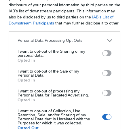
disclosure of your personal information by third parties on the
Az évtizedek óta Mexikóvárosban élő író
IAB’s list of downstream participants. This information may
családja keddi közleményében tudatta, hogy
also be disclosed by us to third parties on the
IAB’s List of
a nemrég nyolc napig kórházban kezelt
Downstream Participants
that may further disclose it to other
Márquez állapota jelenleg stabil. Az író
third parties.
évekkel ezelőtt visszavonult a
Please note that this website/app uses one or more Google
Personal Data Processing Opt Outs
nyilvánosságtól.
services and may gather and store information including but
not limited to your visit or usage behaviour. You may click to
I want to opt-out of the Sharing of my
Forrás:
Hír 24
personal data.
grant or deny consent to Google and its third-party tags to
Opted In
use your data for below specified purposes in below Google
consent section.
I want to opt-out of the Sale of my
Personal Data.
Opted In
Irodalom
Betegség
Gábriel Garcia Marquez
I want to opt-out of processing my
Personal Data for Targeted Advertising.
Opted In
I want to opt-out of Collection, Use,
Retention, Sale, and/or Sharing of my
Personal Data that Is Unrelated with the
Purposes for which it was collected.
Opted Out