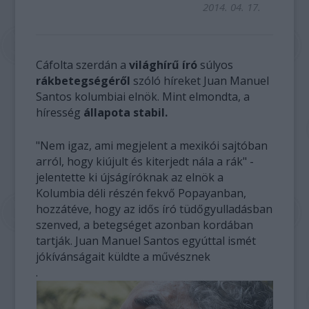
2014. 04. 17.
Cáfolta szerdán a
világhírű író
súlyos
rákbetegségéről
szóló híreket Juan Manuel
Santos kolumbiai elnök. Mint elmondta, a
híresség
állapota stabil.
"Nem igaz, ami megjelent a mexikói sajtóban
arról, hogy kiújult és kiterjedt nála a rák" -
jelentette ki újságíróknak az elnök a
Kolumbia déli részén fekvő Popayanban,
hozzátéve, hogy az idős író tüdőgyulladásban
szenved, a betegséget azonban kordában
tartják. Juan Manuel Santos egyúttal ismét
jókívánságait küldte a művésznek
.