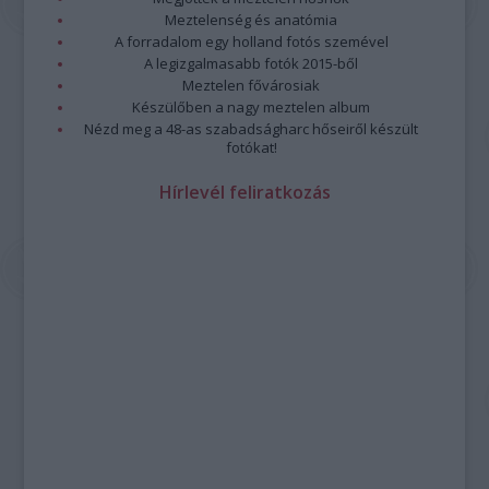
Meztelenség és anatómia
A forradalom egy holland fotós szemével
A legizgalmasabb fotók 2015-ből
Meztelen fővárosiak
Készülőben a nagy meztelen album
Nézd meg a 48-as szabadságharc hőseiről készült
fotókat!
Hírlevél feliratkozás