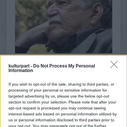
fotó: origo.hu
kulturpart -
Do Not Process My Personal
Information
Az El Universal Gabriel García Márquezhez
közeli forrásokra hivatkozva azt írta hétfőn,
hogy a
Száz év magány
és más nagysikerű
If you wish to opt-out of the sale, sharing to third parties, or
regények szerzőjénél kiújult a
processing of your personal or sensitive information for
targeted advertising by us, please use the below opt-out
nyirokcsomórák, amellyel 1999-ben már
section to confirm your selection. Please note that after your
kezelték, és átterjedt más szerveire, többek
opt-out request is processed you may continue seeing
közt a tüdejére és a májára is. A mexikói lap
interest-based ads based on personal information utilized by
úgy értesült, hogy már csak palliatív
us or personal information disclosed to third parties prior to
kezelésben részesül.
your opt-out. You may separately opt-out of the further