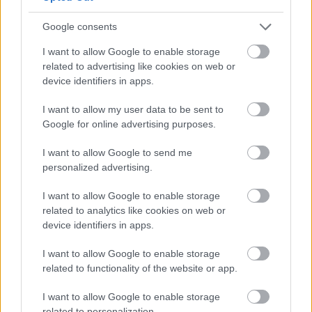
AZ EMBERSÉG ÜNNEPE
Google consents
I want to allow Google to enable storage
related to advertising like cookies on web or
device identifiers in apps.
I want to allow my user data to be sent to
Google for online advertising purposes.
VECSEI H. MIKLÓS A ZSÁMBÉKI NYÁRI
I want to allow Google to send me
SZÍNHÁZRÓL
personalized advertising.
I want to allow Google to enable storage
related to analytics like cookies on web or
device identifiers in apps.
I want to allow Google to enable storage
related to functionality of the website or app.
ERDŐ VAN IDEBENN: TÓTH MARCSI AZ ÚJ
MARGÓ-DÍJAS
I want to allow Google to enable storage
related to personalization.