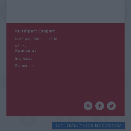
Kultúrpart Csoport
Kultúrpart Kommunikáció
Rólunk
Kapcsolat
Impresszum
Partnereink
SÜTI BEÁLLÍTÁSOK MÓDOSÍTÁSA