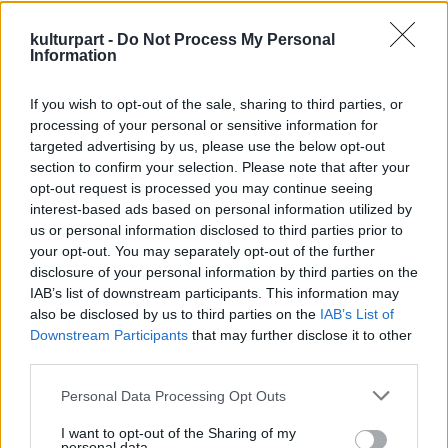
fotó: kevinsharp.com
kulturpart -
Do Not Process My Personal
Information
1996-ban jelent meg első lemeze
Measure of a
Man
címmel. Az album sikerét az első szám, a
If you wish to opt-out of the sale, sharing to third parties, or
Nobody Knows
country verziója hozta, mely
processing of your personal or sensitive information for
hosszú hetekig a Billboard country slágerek
targeted advertising by us, please use the below opt-out
top listájának élén állt. Később olyan
section to confirm your selection. Please note that after your
számokkal lett világhírű, mint a
She's Sure
opt-out request is processed you may continue seeing
Taking it Well,
vagy az
If you Love Somebody
. Az
interest-based ads based on personal information utilized by
énekes temetéséről később rendelkeznek.
us or personal information disclosed to third parties prior to
your opt-out. You may separately opt-out of the further
disclosure of your personal information by third parties on the
Forrás:
Hollywood Reporter
IAB’s list of downstream participants. This information may
also be disclosed by us to third parties on the
IAB’s List of
Downstream Participants
that may further disclose it to other
third parties.
Amerika
Zene
Gyász
Country
Please note that this website/app uses one or more Google
Personal Data Processing Opt Outs
services and may gather and store information including but
not limited to your visit or usage behaviour. You may click to
I want to opt-out of the Sharing of my
personal data.