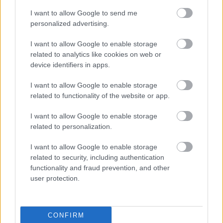
„AZ EMBERT EMBERRÉ TETTE…” – VASÁRNAP
I want to allow Google to send me
ZÁRT A DOMBOS FEST
personalized advertising.
I want to allow Google to enable storage
related to analytics like cookies on web or
A bejegyzés trackback címe:
device identifiers in apps.
https://kulturpart.hu/api/trackback/id/7933096
Kommentek:
I want to allow Google to enable storage
A hozzászólások a
vonatkozó jogszabályok
értelmében felhasználói tartalomnak
related to functionality of the website or app.
minősülnek, értük a
szolgáltatás technikai
üzemeltetője semmilyen felelősséget
nem vállal, azokat nem ellenőrzi. Kifogás esetén forduljon a blog szerkesztőjéhez.
I want to allow Google to enable storage
Részletek a
Felhasználási feltételekben
és az
adatvédelmi tájékoztatóban
.
related to personalization.
I want to allow Google to enable storage
related to security, including authentication
functionality and fraud prevention, and other
user protection.
Legolvasottabb
CONFIRM