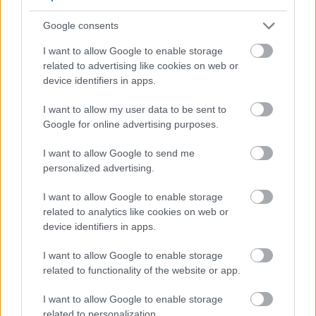
Kállay-Saunders András huszonegyedikként
Google consents
lépett színpadra és jól, nagy átéléssel
I want to allow Google to enable storage
énekelte a
Running
ot, amellyel sikert aratott
related to advertising like cookies on web or
az arénában. A lassú bevezetővel induló, majd
device identifiers in apps.
felgyorsuló drum and bass-es zenéhez
kapcsolódott a két táncos, Likovics Alexandra
I want to allow my user data to be sent to
és a maszkot viselő Nagy Tibor, akik a
Google for online advertising purposes.
Running
komoly témáját, a gyerekek elleni
erőszak kérdését érzékeltették a színpadon
I want to allow Google to send me
personalized advertising.
mozgásukkal.
A koreográfiát Kelemen Kata készítette,
I want to allow Google to enable storage
Kállay-Saunders Andrást két vokalista,
related to analytics like cookies on web or
Cselovszky Rozina és Fedor Kyra is segítette a
device identifiers in apps.
színpadon.
Az idei dalfesztivál döntőjét, a showműsort 45
I want to allow Google to enable storage
ország közvetítette élőben, köztük Ausztrália
related to functionality of the website or app.
és Kína, és több mint 180 millióan nézték a
televízión keresztül. Az egykori hajógyári
I want to allow Google to enable storage
related to personalization.