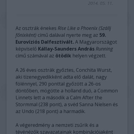
2014. 05. 11.
Az osztrák énekes
Rise Like a Phoenix (Szállj
főnixként)
című dalával nyerte meg az
59.
Eurovíziós Dalfesztivált.
A Magyarországot
képviselő
Kállay-Saunders András
Running
című számával az
ötödik
helyen végzett.
A 26 éves osztrák győztes, Conchita Wurst,
aki tizenegyedikként adta elő dalát, nagy
fölénnyel, 290 ponttal győzött a 26-os
döntőben, mögötte a holland duó, a Common
Linnets lett a második a Calm After the
Stormmal (238 pont), a svéd Sanna Nielsen és
az Undo (218 pont) a harmadik.
A végeredmény a nemzeti zsűrik és a
tévénézők szavazatainak kombinációjaként