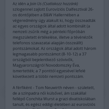
Az idén a
Join Us (Csatlakozz hozzánk)
szlogennel zajlott Eurovíziós Dalfesztivál 26-
os döntőjében a B&W Hallernében a
végeredmény úgy alakult ki, hogy összeadták
az egyes országok által adott kombinált (a
nemzeti zsűrik még a pénteki főpróbán
megszületett értékelése, illetve a tévénézők
telefonos szavazatai alapján összeállt)
pontszámokat. Az országok által adott három
legmagasabb pontszámot (8-10-12) a 37
országból bejelentkező szóvivők,
Magyarországról Novodomszky Éva,
ismertették; a 7 ponttól egyesével lefelé
következett a többi nemzeti pontszám.
A férfiként - Tom Neuwirth néven - született,
de a színpadra női külsővel, ám szakállal
fellépő Conchita Wurst a grazi divatiskolában
tanult, és egész eddigi életében az eurovíziós