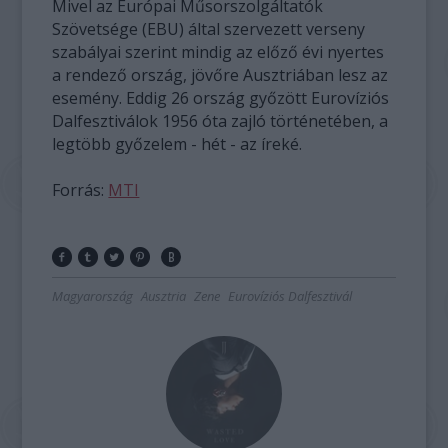
Mivel az Európai Műsorszolgáltatók
Szövetsége (EBU) által szervezett verseny
szabályai szerint mindig az előző évi nyertes
a rendező ország, jövőre Ausztriában lesz az
esemény. Eddig 26 ország győzött Eurovíziós
Dalfesztiválok 1956 óta zajló történetében, a
legtöbb győzelem - hét - az íreké.
Forrás:
MTI
Magyarország
Ausztria
Zene
Eurovíziós Dalfesztivál