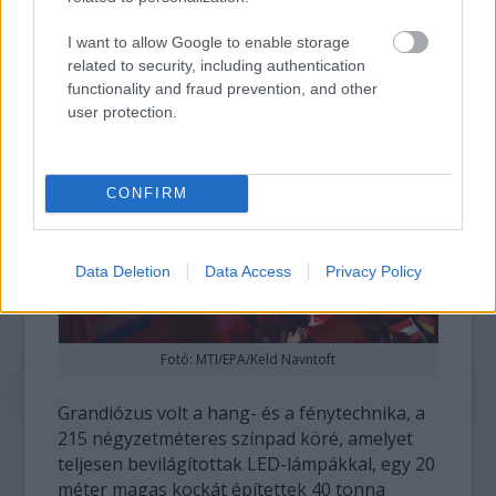
szigeten a hatalmas, tízezer négyzetméteres
csarnokban több mint 11 ezren látták a
I want to allow Google to enable storage
versenyt.
related to security, including authentication
functionality and fraud prevention, and other
user protection.
CONFIRM
Data Deletion
Data Access
Privacy Policy
Fotó: MTI/EPA/Keld Navntoft
Grandiózus volt a hang- és a fénytechnika, a
215 négyzetméteres színpad köré, amelyet
teljesen bevilágítottak LED-lámpákkal, egy 20
méter magas kockát építettek 40 tonna