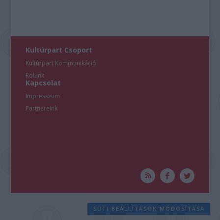
Kultúrpart Csoport
Kultúrpart Kommunikáció
Rólunk
Kapcsolat
Impresszum
Partnereink
SÜTI BEÁLLÍTÁSOK MÓDOSÍTÁSA