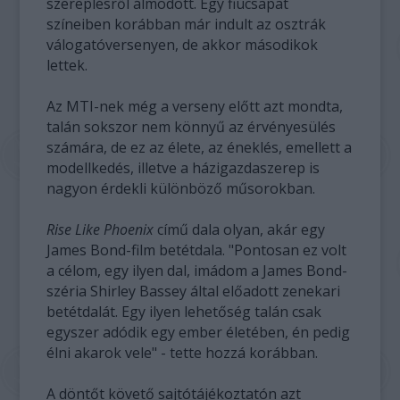
szereplésről álmodott. Egy fiúcsapat
színeiben korábban már indult az osztrák
válogatóversenyen, de akkor másodikok
lettek.
Az MTI-nek még a verseny előtt azt mondta,
talán sokszor nem könnyű az érvényesülés
számára, de ez az élete, az éneklés, emellett a
modellkedés, illetve a házigazdaszerep is
nagyon érdekli különböző műsorokban.
Rise Like Phoenix
című dala olyan, akár egy
James Bond-film betétdala. "Pontosan ez volt
a célom, egy ilyen dal, imádom a James Bond-
széria Shirley Bassey által előadott zenekari
betétdalát. Egy ilyen lehetőség talán csak
egyszer adódik egy ember életében, én pedig
élni akarok vele" - tette hozzá korábban.
A döntőt követő sajtótájékoztatón azt