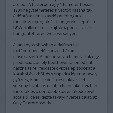
acélból. A háttérben egy 110 méter hosszú,
1200 négyzetméteres kivetítőt használtak.
A döntő idején a zászlókat lobogató
fanatikus rajongók és bloggerek ellepték a
B&W Hallernét és a sajtóközpontot, óriási
hangulatot teremtve a versenyen.
A látványos showban a dalfesztivál
történetében először volt három
műsorvezető. A műsor során bemutattak egy
produkciót, amely Beethoven Örömódáját
használta fel, felidéztek vicces epizódokat a
korábbi évekből, és színpadra lépett a tavalyi
győztes, Emmelie de Forest, aki az idei
verseny hivatalos dalát, a Rainmakert vízben
táncolók és a döntősök közreműködésével
adta elő, de felidézte tavalyi nyertes dalát, az
Only Teardropsot is.