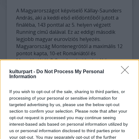
A Magyarországot képviselő Kállay-Saunders
András, aki a keddi első elődöntőből jutott a
fináléba, 143 ponttal az 5. helyen végzett
Running című dalával. Ez az eddigi második
legjobb magyar eurovíziós helyezés.
Magyarország Montenegrótól a maximális 12
pontot kapta, 10-et Romániától és
Macedóniától, 8-8-at Azerbajdzsántól és
Albániától.
kulturpart -
Do Not Process My Personal
Information
Kállay-Saunders András az MTI-nek az
öltözőben a szereplésről elmondta: "Soha
If you wish to opt-out of the sale, sharing to third parties, or
nem fogom ezt elfelejteni, amikor öreg
processing of your personal or sensitive information for
leszek, akkor is emlékezni fogok rá.
targeted advertising by us, please use the below opt-out
Sajnálom, hogy vége, de fantasztikus volt. A
section to confirm your selection. Please note that after your
jövőben is szeretném Magyarországot
opt-out request is processed you may continue seeing
képviselni a világban, nagy álmaim vannak,
interest-based ads based on personal information utilized by
us or personal information disclosed to third parties prior to
célom, hogy minél többen megismerjék a
your opt-out. You may separately opt-out of the further
hangomat".