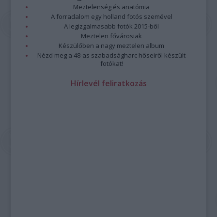
Meztelenség és anatómia
A forradalom egy holland fotós szemével
A legizgalmasabb fotók 2015-ből
Meztelen fővárosiak
Készülőben a nagy meztelen album
Nézd meg a 48-as szabadságharc hőseiről készült
fotókat!
Hírlevél feliratkozás