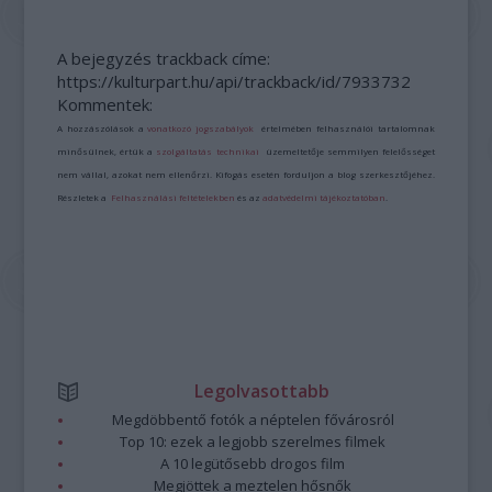
A bejegyzés trackback címe:
https://kulturpart.hu/api/trackback/id/7933732
Kommentek:
A hozzászólások a
vonatkozó jogszabályok
értelmében felhasználói tartalomnak
minősülnek, értük a
szolgáltatás technikai
üzemeltetője semmilyen felelősséget
nem vállal, azokat nem ellenőrzi. Kifogás esetén forduljon a blog szerkesztőjéhez.
Részletek a
Felhasználási feltételekben
és az
adatvédelmi tájékoztatóban
.
Legolvasottabb
Megdöbbentő fotók a néptelen fővárosról
Top 10: ezek a legjobb szerelmes filmek
A 10 legütősebb drogos film
Megjöttek a meztelen hősnők