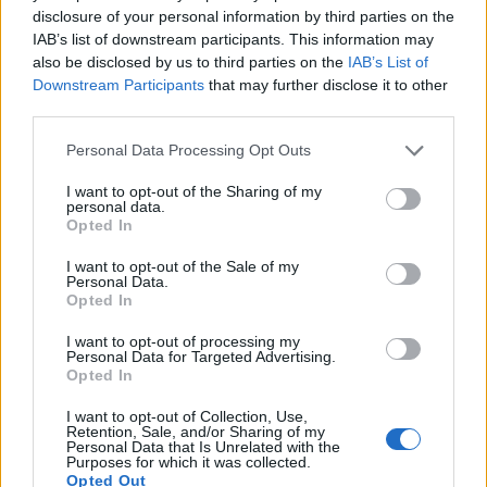
disclosure of your personal information by third parties on the
A 29 éves, New York-i születésű magyar
IAB’s list of downstream participants. This information may
énekes hangsúlyozta: reméli, otthon most
also be disclosed by us to third parties on the
IAB’s List of
büszkék rá és nagyon boldog, köszöni
Downstream Participants
that may further disclose it to other
mindenkinek, hogy lehetőséget kapott a
third parties.
szereplésre.
Please note that this website/app uses one or more Google
Personal Data Processing Opt Outs
services and may gather and store information including but
Conchita Wurstról elmondta: nagyon jól
not limited to your visit or usage behaviour. You may click to
I want to opt-out of the Sharing of my
énekelt, a dal is remek volt. Hozzátette: a
personal data.
grant or deny consent to Google and its third-party tags to
hollandok voltak a kedvencei, drukkolt nekik
Opted In
use your data for below specified purposes in below Google
és örül, hogy befutottak másodiknak.
consent section.
I want to opt-out of the Sale of my
Personal Data.
Kállay-Saunders András szerint a Common
Opted In
Linnets és az ő jó szereplése mutatja, hogy
I want to opt-out of processing my
az Eurovízió változik, az igazi dalok kerülnek
Personal Data for Targeted Advertising.
előtérbe.
Opted In
A magyar dal társszerzője, Szakos Krisztián
I want to opt-out of Collection, Use,
elmondta: óriási "flash" ez az érzés, megérte
Retention, Sale, and/or Sharing of my
Personal Data that Is Unrelated with the
ennyit dolgozni, majdnem egy év munkája
Purposes for which it was collected.
van az 5. helyezésben.
Opted Out