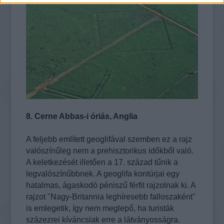
8. Cerne Abbas-i óriás, Anglia
A feljebb említett geoglifával szemben ez a rajz
valószínűleg nem a prehisztorikus időkből való.
A keletkezését illetően a 17. század tűnik a
legvalószínűbbnek. A geoglifa kontúrjai egy
hatalmas, ágaskodó péniszű férfit rajzolnak ki. A
rajzot "Nagy-Britannia leghíresebb falloszaként"
is emlegetik, így nem meglepő, ha turisták
százezrei kíváncsiak erre a látványosságra.