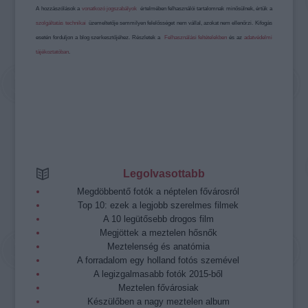
A hozzászólások a
vonatkozó jogszabályok
értelmében felhasználói tartalomnak minősülnek, értük a
szolgáltatás technikai
üzemeltetője semmilyen felelősséget nem vállal, azokat nem ellenőrzi. Kifogás
esetén forduljon a blog szerkesztőjéhez. Részletek a
Felhasználási feltételekben
és az
adatvédelmi
tájékoztatóban
.
Legolvasottabb
Megdöbbentő fotók a néptelen fővárosról
Top 10: ezek a legjobb szerelmes filmek
A 10 legütősebb drogos film
Megjöttek a meztelen hősnők
Meztelenség és anatómia
A forradalom egy holland fotós szemével
A legizgalmasabb fotók 2015-ből
Meztelen fővárosiak
Készülőben a nagy meztelen album