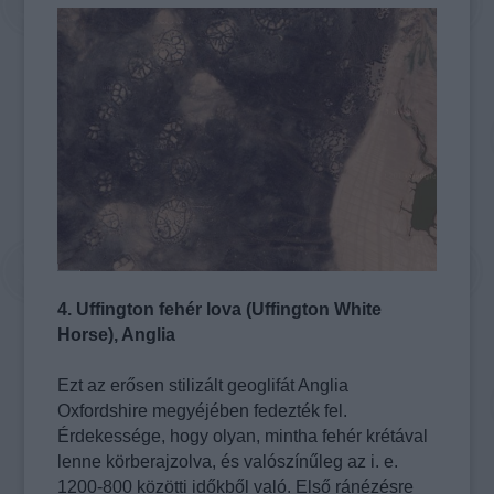
4. Uffington fehér lova (Uffington White
Horse), Anglia
Ezt az erősen stilizált geoglifát Anglia
Oxfordshire megyéjében fedezték fel.
Érdekessége, hogy olyan, mintha fehér krétával
lenne körberajzolva, és valószínűleg az i. e.
1200-800 közötti időkből való. Első ránézésre