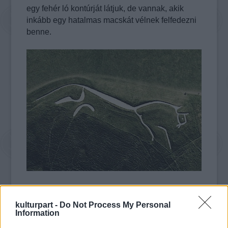
egy fehér ló kontúrját látjuk, de vannak, akik
inkább egy hatalmas macskát vélnek felfedezni
benne.
5. Paracas Candelabra, Peru
kulturpart -
Do Not Process My Personal
Egy káprázatos geoglifa található a perui Piscu
Information
Bayen, a Paracas-félsziget északi oldalán;