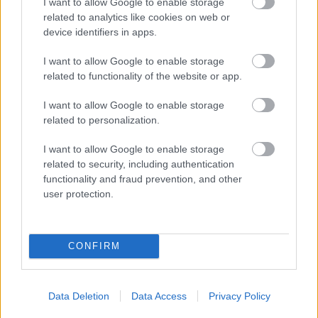
I want to allow Google to enable storage
related to analytics like cookies on web or
device identifiers in apps.
7. Amazóniai geoglifa
I want to allow Google to enable storage
related to functionality of the website or app.
Az 1970-es években az Amazonas mentén
történő erdőirtás során több száz méter átmérőjű
I want to allow Google to enable storage
geometriai alakzatokat fedeztek fel. Négyzetek,
related to personalization.
nyolcszögek, körök és ovális ábrák vésődtek
I want to allow Google to enable storage
bele az esőerdők vastag rétegébe. Ez
related to security, including authentication
valószínűleg még a Kolumbusz előtti civilizáció
functionality and fraud prevention, and other
remekműve lehetett, de akadtak olyanok is, akik
user protection.
azt gondolták, hogy ezek az árkok védelmi céllal
épültek, még a bolíviaiak elleni háború idején.
CONFIRM
Data Deletion
Data Access
Privacy Policy