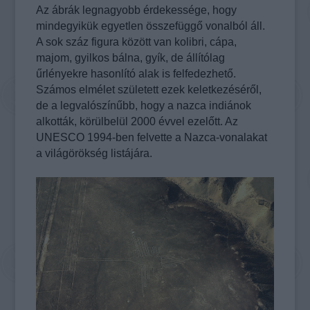
Az ábrák legnagyobb érdekessége, hogy
mindegyikük egyetlen összefüggő vonalból áll.
A sok száz figura között van kolibri, cápa,
majom, gyilkos bálna, gyík, de állítólag
űrlényekre hasonlító alak is felfedezhető.
Számos elmélet született ezek keletkezéséről,
de a legvalószínűbb, hogy a nazca indiánok
alkották, körülbelül 2000 évvel ezelőtt. Az
UNESCO 1994-ben felvette a Nazca-vonalakat
a világörökség listájára.