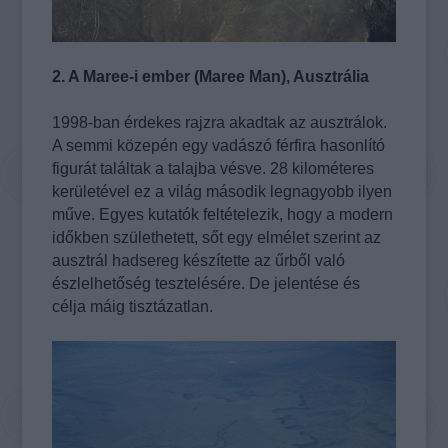
2. A Maree-i ember (Maree Man), Ausztrália
1998-ban érdekes rajzra akadtak az ausztrálok.
A semmi közepén egy vadászó férfira hasonlító
figurát találtak a talajba vésve. 28 kilométeres
kerületével ez a világ második legnagyobb ilyen
műve. Egyes kutatók feltételezik, hogy a modern
időkben születhetett, sőt egy elmélet szerint az
ausztrál hadsereg készítette az űrből való
észlelhetőség tesztelésére. De jelentése és
célja máig tisztázatlan.