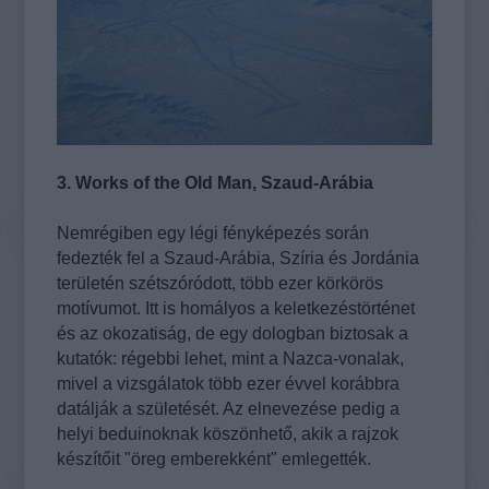
3. Works of the Old Man, Szaud-Arábia
Nemrégiben egy légi fényképezés során
fedezték fel a Szaud-Arábia, Szíria és Jordánia
területén szétszóródott, több ezer körkörös
motívumot. Itt is homályos a keletkezéstörténet
és az okozatiság, de egy dologban biztosak a
kutatók: régebbi lehet, mint a Nazca-vonalak,
mivel a vizsgálatok több ezer évvel korábbra
datálják a születését. Az elnevezése pedig a
helyi beduinoknak köszönhető, akik a rajzok
készítőit "öreg emberekként" emlegették.