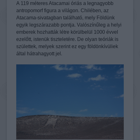
A 119 méteres Atacamai óriás a legnagyobb
antropomorf figura a világon. Chilében, az
Atacama-sivatagban található, mely Földünk
egyik legszárazabb pontja. Valószínűleg a helyi
emberek hozhatták létre körülbelül 1000 évvel
ezelőtt, istenük tiszteletére. De olyan teóriák is
születtek, melyek szerint ez egy földönkívüliek
által hátrahagyott jel.