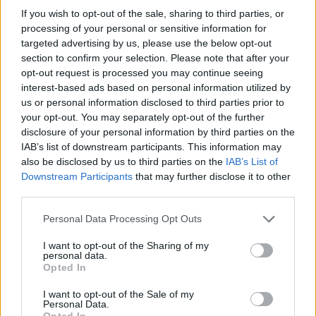
valószínűleg i. e. 200 körül keletkezhetett. Hogy
If you wish to opt-out of the sale, sharing to third parties, or
mi célból jött létre, és mi az értelme, senki sem
processing of your personal or sensitive information for
tudja, de számos elmélet született már. A
targeted advertising by us, please use the below opt-out
section to confirm your selection. Please note that after your
legendák szerint ez Viracocha király
opt-out request is processed you may continue seeing
villámvetőjét ábrázolhatja, akit hajdan egész
interest-based ads based on personal information utilized by
Dél-Amerika imádott. Egyes kutatók szerint
us or personal information disclosed to third parties prior to
inkább a tengerészeknek mutatott irányt, mások
your opt-out. You may separately opt-out of the further
szerint a csattanó maszlag nevű hallucinogén
disclosure of your personal information by third parties on the
növényt ábrázolja.
IAB’s list of downstream participants. This information may
also be disclosed by us to third parties on the
IAB’s List of
Downstream Participants
that may further disclose it to other
third parties.
Please note that this website/app uses one or more Google
Personal Data Processing Opt Outs
services and may gather and store information including but
not limited to your visit or usage behaviour. You may click to
I want to opt-out of the Sharing of my
personal data.
grant or deny consent to Google and its third-party tags to
Opted In
use your data for below specified purposes in below Google
consent section.
I want to opt-out of the Sale of my
Personal Data.
Opted In