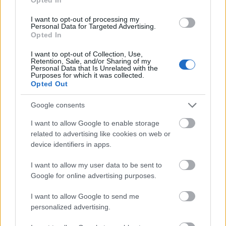
I want to opt-out of processing my
Personal Data for Targeted Advertising.
6. Blythe Intaglios, Colorado
Opted In
Ezek az antropomorf figurák Califban
I want to opt-out of Collection, Use,
Retention, Sale, and/or Sharing of my
találhatóak a Colorado-sivatagban, a Colorado-
Personal Data that Is Unrelated with the
Purposes for which it was collected.
folyó mentén, és a nagy szárazságnak
Opted Out
köszönhetően megmaradtak az évszázadok
során. 1932-ben fedezte fel egy pilóta, aki
Google consents
éppen a Colorado-sivatag felett repült.
I want to allow Google to enable storage
related to advertising like cookies on web or
device identifiers in apps.
I want to allow my user data to be sent to
Google for online advertising purposes.
I want to allow Google to send me
personalized advertising.