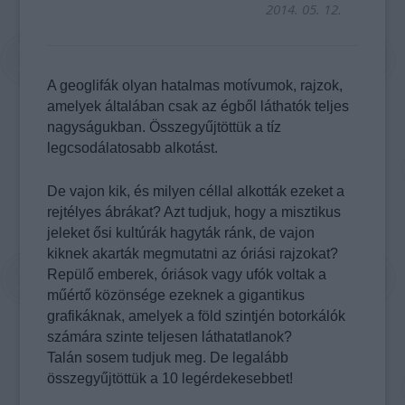
2014. 05. 12.
A geoglifák olyan hatalmas motívumok, rajzok,
amelyek általában csak az égből láthatók teljes
nagyságukban. Összegyűjtöttük a tíz
legcsodálatosabb alkotást.
De vajon kik, és milyen céllal alkották ezeket a
rejtélyes ábrákat? Azt tudjuk, hogy a misztikus
jeleket ősi kultúrák hagyták ránk, de vajon
kiknek akarták megmutatni az óriási rajzokat?
Repülő emberek, óriások vagy ufók voltak a
műértő közönsége ezeknek a gigantikus
grafikáknak, amelyek a föld szintjén botorkálók
számára szinte teljesen láthatatlanok?
Talán sosem tudjuk meg. De legalább
összegyűjtöttük a 10 legérdekesebbet!