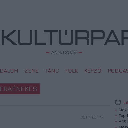
ODALOM
ZENE
TÁNC
FOLK
KÉPZŐ
PODCA
PERAÉNEKES
L
Megd
Top 1
2014. 05. 17.
A 10 
Megj