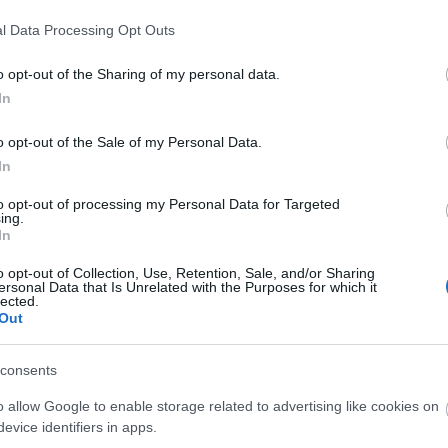
Diplomája megszerzése után, 1964-ben
l Data Processing Opt Outs
azonnal szerződtette a Magyar Állami
Operaház, amelynek 1997-ig volt a tagja. Széles
o opt-out of the Sharing of my personal data.
repertoárján elfért a teljes zenetörténet,
In
koloratúrszerepeket.
o opt-out of the Sale of my Personal Data.
hémélet
), a
Manon Lescaut
címszerepe, Pamina (
A
In
aela (
Carmen
), Margit (
Faust
), Pillangókisasszony,
(
A rózsalovag
), Marcellina (
Fidelio
), Woglinde (
A Rajna
to opt-out of processing my Personal Data for Targeted
ing.
laltatója volt a Székely fonó leányának és Kodály
In
o opt-out of Collection, Use, Retention, Sale, and/or Sharing
ersonal Data that Is Unrelated with the Purposes for which it
zékének tanára volt 1986-tól, majd 2000-től öt
lected.
nulásáig pedig egyetemi docens. Művészi munkáját
Out
-ban érdemes művész címmel ismerték el.
consents
o allow Google to enable storage related to advertising like cookies on
evice identifiers in apps.