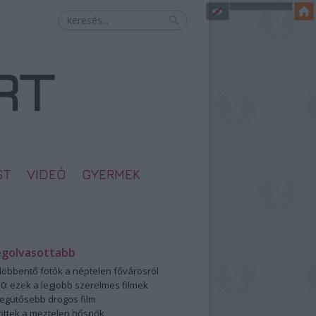
ST
VIDEÓ
GYERMEK
egolvasottabb
öbbentő fotók a néptelen fővárosról
0: ezek a legjobb szerelmes filmek
legütősebb drogos film
öttek a meztelen hősnők