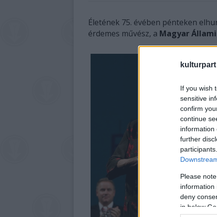
Életének 75. évében pénteken elhu
érdemes művész, a
Magyar Állami
kulturpart
If you wish 
sensitive in
confirm you
continue se
information 
further disc
participants
Downstream 
Please note
information 
deny consent
in below Go