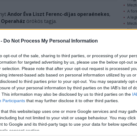
Mezt
A fo
nyt
Andor Éva Liszt Ferenc-díjas operaénekes
,
A leg
 Operaház
örökös tagja.
Mezt
Kész
Andor Évát a Magyar Állami Operaház saját
Nézd
készü
 -
Do Not Process My Personal Information
halottjának tekinti, temetéséről később
intézkednek - közölte a Magyar Állami
Hírle
to opt-out of the sale, sharing to third parties, or processing of your per
Operaház.
formation for targeted advertising by us, please use the below opt-out s
r selection. Please note that after your opt-out request is processed y
Andor Éva 1939. december 15-én született
eing interest-based ads based on personal information utilized by us or
Prácser Éva néven. Művésznevét Andor Ilona
disclosed to third parties prior to your opt-out. You may separately opt-
karvezetőtől és zenepedagógustól
losure of your personal information by third parties on the IAB’s list of
"kölcsönözte", aki tanára volt. Tagja volt Andor
. This information may also be disclosed by us to third parties on the
IA
Ilona gyermekkórusának, sokat szerepelt a
Participants
that may further disclose it to other third parties.
rádió különféle gyermekműsoraiban. A
 that this website/app uses one or more Google services and may gath
Zeneművészeti Főiskolán tanult 1958-tól 1964-
including but not limited to your visit or usage behaviour. You may click 
ig, majd 1965-től 1972-ig Berlinben képezte
 to Google and its third-party tags to use your data for below specifi
tovább énektudását.
ogle consent section.