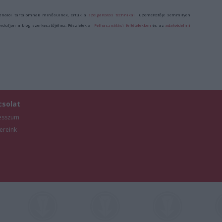
ználói tartalomnak minősülnek, értük a
szolgáltatás technikai
üzemeltetője semmilyen
forduljon a blog szerkesztőjéhez. Részletek a
Felhasználási feltételekben
és az
adatvédelmi
csolat
esszum
ereink