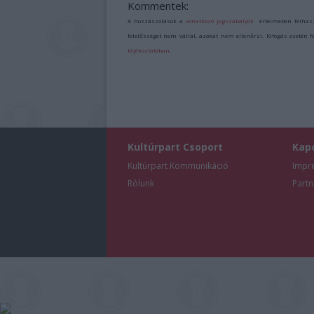
Kommentek:
A hozzászólások a
vonatkozó jogszabályok
értelmében felhas
felelősséget nem vállal, azokat nem ellenőrzi. Kifogás esetén 
tájékoztatóban
.
Kultúrpart Csoport
Kap
Kultúrpart Kommunikáció
Impr
Rólunk
Partn