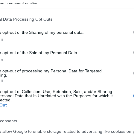
ogle consent section.
l Data Processing Opt Outs
o opt-out of the Sharing of my personal data.
In
o opt-out of the Sale of my Personal Data.
A lecke
In
Színházi Fesztiválon lépnek fel a Művészeti
to opt-out of processing my Personal Data for Targeted
ing.
táncszínházi előadással, melyet az intézmény
In
ográfus hallgatói egy intenzív műhelymunka
 Johanna, magyarországi koreográfus vezetésével.
o opt-out of Collection, Use, Retention, Sale, and/or Sharing
ersonal Data that Is Unrelated with the Purposes for which it
ő nagyszebeni fesztiválra idén olyan jelentős
lected.
eghívást, mint Lev Dodin, Peter Stein, vagy Silviu
Out
consents
keretében működő Stúdió Színház a 2013-2014-es
o allow Google to enable storage related to advertising like cookies on
égek intenzíven folytatódnak az intézményben.