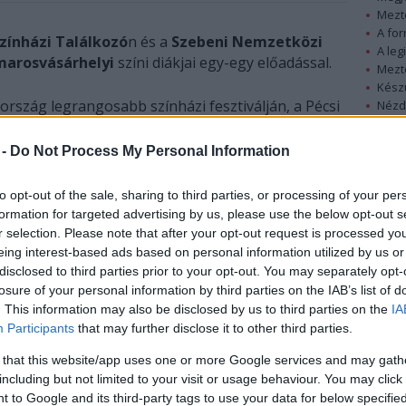
Mezt
A fo
zínházi Találkozó
n és a
Szebeni Nemzetközi
A leg
marosvásárhelyi
színi diákjai egy-egy előadással.
Mezt
Kész
ország legrangosabb színházi fesztiválján, a Pécsi
Nézd
készü
fi Csaba előadása,
A lecke
. A mozgásszínházi
szurd drámavilágát idézi, az egyetem végzős
 -
Do Not Process My Personal Information
Hírle
 Lóránt koreográfus-tanár osztályában végez.
to opt-out of the sale, sharing to third parties, or processing of your per
formation for targeted advertising by us, please use the below opt-out s
r selection. Please note that after your opt-out request is processed y
eing interest-based ads based on personal information utilized by us or
disclosed to third parties prior to your opt-out. You may separately opt-
losure of your personal information by third parties on the IAB’s list of
. This information may also be disclosed by us to third parties on the
IA
Participants
that may further disclose it to other third parties.
 that this website/app uses one or more Google services and may gath
including but not limited to your visit or usage behaviour. You may click 
 to Google and its third-party tags to use your data for below specifi