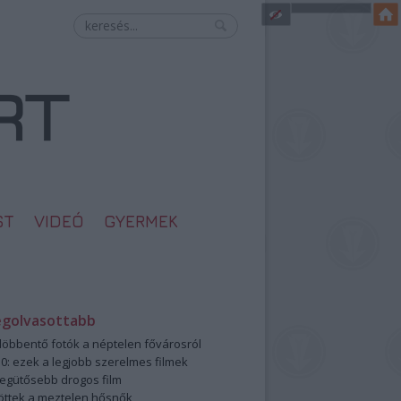
ST
VIDEÓ
GYERMEK
egolvasottabb
öbbentő fotók a néptelen fővárosról
0: ezek a legjobb szerelmes filmek
legütősebb drogos film
öttek a meztelen hősnők