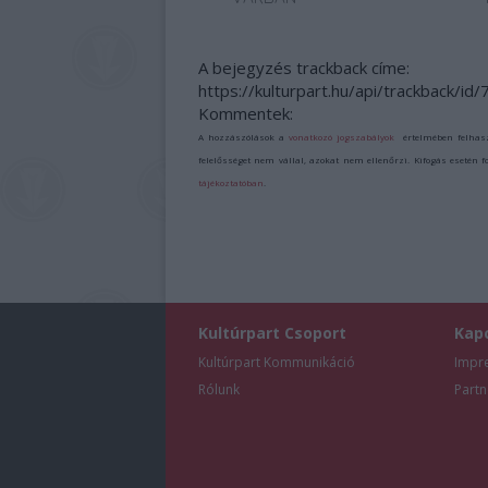
A bejegyzés trackback címe:
https://kulturpart.hu/api/trackback/id
Kommentek:
A hozzászólások a
vonatkozó jogszabályok
értelmében felhas
felelősséget nem vállal, azokat nem ellenőrzi. Kifogás esetén 
tájékoztatóban
.
Kultúrpart Csoport
Kap
Kultúrpart Kommunikáció
Impr
Rólunk
Partn