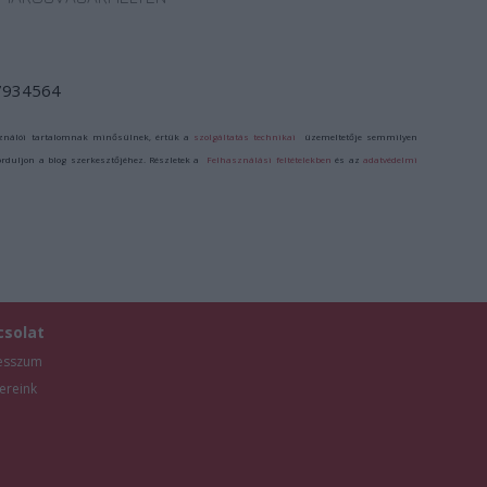
/7934564
ználói tartalomnak minősülnek, értük a
szolgáltatás technikai
üzemeltetője semmilyen
forduljon a blog szerkesztőjéhez. Részletek a
Felhasználási feltételekben
és az
adatvédelmi
csolat
esszum
ereink