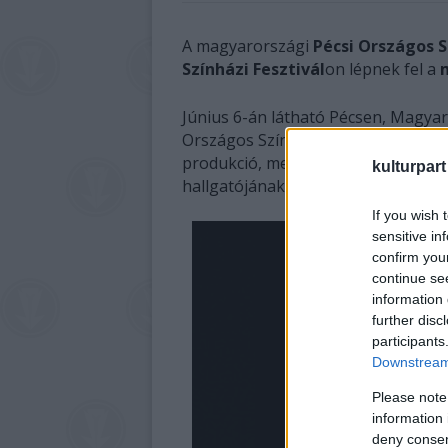
A magyarországi
Pécsi Országos S
Színházi Fesztivál
on lépnek fel a
Június 6-án látható Pécsen, Magyar
Országos Színházi Találkozón Györ
produkció, mely Eugène Ionesco ab
kulturpart
hallgatójának munkája, aki András
If you wish 
sensitive in
confirm you
continue se
information 
further disc
participants
Downstream 
Please note
information 
deny consent