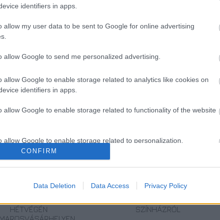
evice identifiers in apps.
Pünkösd vasárnapját) ingyenes felvételi
ő héten pedig napi felkészítőket tartunk minden
o allow my user data to be sent to Google for online advertising
gtekinthető az egyetem hirdetőfelületein, illetve
a
s.
to allow Google to send me personalized advertising.
o allow Google to enable storage related to analytics like cookies on
evice identifiers in apps.
ZT
o allow Google to enable storage related to functionality of the website
o allow Google to enable storage related to personalization.
CONFIRM
o allow Google to enable storage related to security, including
cation functionality and fraud prevention, and other user protection.
ERDÉLYI
AZ EMBERSÉG
VECSEI H.
Data Deletion
Data Access
Privacy Policy
MESTERSÉGEK
ÜNNEPE
MIKLÓS A
ÜNNEPE A
ZSÁMBÉKI NYÁRI
HÉTVÉGÉN
SZÍNHÁZRÓL
MAROSVÁSÁRHELYEN