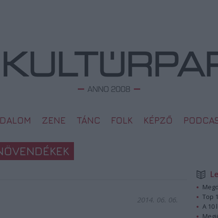
ODALOM
ZENE
TÁNC
FOLK
KÉPZŐ
PODCA
INÖVENDÉKEK
L
Megd
Top 1
2014. 06. 06.
A 10 
Megj