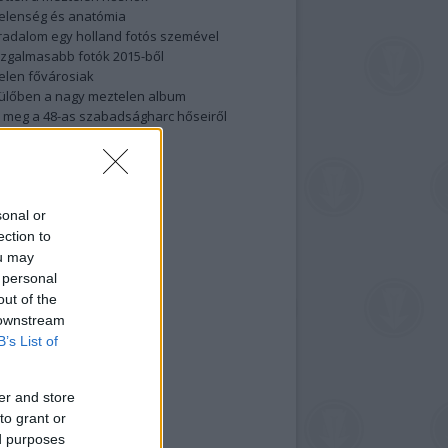
elenség és anatómia
rradalom egy holland fotós szemével
izgalmasabb fotók 2015-ből
elen fővárosiak
ülőben a nagy meztelen album
 meg a 48-as szabadságharc hőseiről
lt fotókat!
vél feliratkozás
sonal or
ection to
ou may
 personal
out of the
 downstream
B’s List of
er and store
to grant or
ed purposes