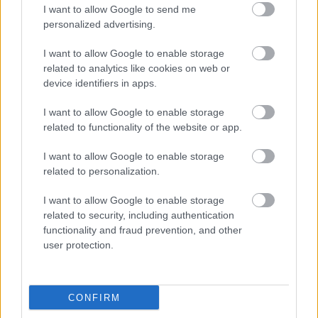
I want to allow Google to send me
divatossá a rézfúvós szekció a '80-as évek
personalized advertising.
elejétől. Utolsó munkái közé tartozik Jimi
Hendrix balladájának, a
Little Wing
nek
I want to allow Google to enable storage
feldolgozása, amely Sting szólókoncert-
related to analytics like cookies on web or
repertoárját gazdagította 1987-től.
device identifiers in apps.
Gil Evans - A Miles Davis korszak
I want to allow Google to enable storage
Helyszín: Budapest Music Center
related to functionality of the website or app.
Időpont: 2014. Június 19. 21.00
I want to allow Google to enable storage
related to personalization.
További információk és jegyvásárlás
itt
.
I want to allow Google to enable storage
related to security, including authentication
functionality and fraud prevention, and other
user protection.
Koncert
Zene
Jazz
BMC
Modern Art Orchestra
CONFIRM