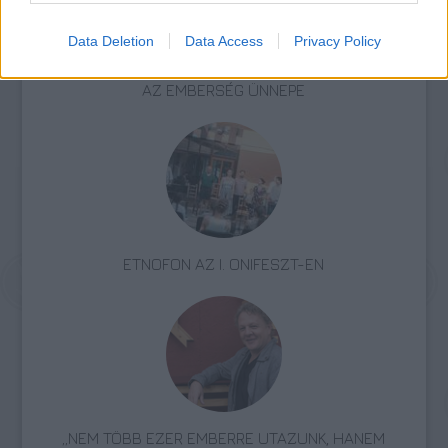
Data Deletion
Data Access
Privacy Policy
AZ EMBERSÉG ÜNNEPE
ETNOFON AZ I. ONIFESZT-EN
„NEM TÖBB EZER EMBERRE UTAZUNK, HANEM