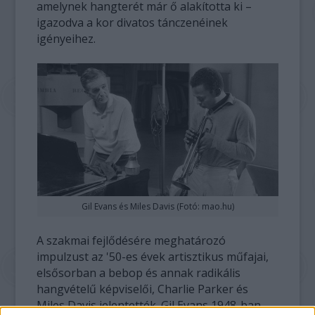
amelynek hangterét már ő alakította ki –
igazodva a kor divatos tánczenéinek
igényeihez.
Gil Evans és Miles Davis (Fotó: mao.hu)
A szakmai fejlődésére meghatározó
impulzust az '50-es évek artisztikus műfajai,
elsősorban a bebop és annak radikális
hangvételű képviselői, Charlie Parker és
Miles Davis jelentették. Gil Evans 1948-ban