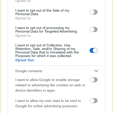
Opted In
use your data for below specified purposes in below Google
consent section.
I want to opt-out of the Sale of my
Personal Data.
Opted In
I want to opt-out of processing my
Personal Data for Targeted Advertising.
Opted In
I want to opt-out of Collection, Use,
Retention, Sale, and/or Sharing of my
Personal Data that Is Unrelated with the
Purposes for which it was collected.
Opted Out
Google consents
I want to allow Google to enable storage
Evans jelentősége kettős: egyrészt olyan
related to advertising like cookies on web or
modern és népszerű hangzást valósított
device identifiers in apps.
meg, amely formabontó jellege mellett
megőrizte a jazz tradícióit is. Másrészt
I want to allow my user data to be sent to
dinamikus hangszerelései bekerültek a
Google for online advertising purposes.
popzenébe, ahol az ő hatása nyomán vált