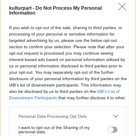
kezdett el a legendás trombitással, Davisszel
kulturpart -
Do Not Process My Personal
dolgozni: a
Birth of the Cool
szerzeményeihez
Information
készített hangszerelést. Később az '50-es
évek végén dolgoztak újra együtt, és kreatív
If you wish to opt-out of the sale, sharing to third parties, or
teljesítményük olyan halhatatlan felvételeket
processing of your personal or sensitive information for
hagyott az utókorra, mint a
Miles Ahead
, a
targeted advertising by us, please use the below opt-out
Porgy and Bess
feldolgozása vagy a
Sketches of
section to confirm your selection. Please note that after your
Spain
.
opt-out request is processed you may continue seeing
interest-based ads based on personal information utilized by
Evans művészi vívmányai közé tartozik a jazz-
us or personal information disclosed to third parties prior to
nagyzenekari hangzás színpalettájának
your opt-out. You may separately opt-out of the further
disclosure of your personal information by third parties on the
szélesítése (új hangszerek kerültek a
IAB’s list of downstream participants. This information may
zenekarba). Több évtizedes munka után, a
also be disclosed by us to third parties on the
IAB’s List of
70-es években sikerült állandó saját zenekart
Downstream Participants
that may further disclose it to other
létrehoznia, amellyel a többi között sikeres
third parties.
európai turnén is bemutatkoztak.
Please note that this website/app uses one or more Google
Personal Data Processing Opt Outs
services and may gather and store information including but
not limited to your visit or usage behaviour. You may click to
I want to opt-out of the Sharing of my
personal data.
grant or deny consent to Google and its third-party tags to