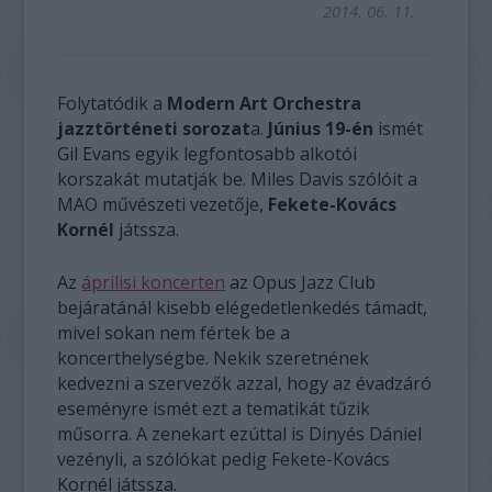
2014. 06. 11.
Folytatódik a
Modern Art Orchestra
jazztörténeti sorozat
a.
Június 19-én
ismét
Gil Evans egyik legfontosabb alkotói
korszakát mutatják be. Miles Davis szólóit a
MAO művészeti vezetője,
Fekete-Kovács
Kornél
játssza.
Az
áprilisi koncerten
az Opus Jazz Club
bejáratánál kisebb elégedetlenkedés támadt,
mivel sokan nem fértek be a
koncerthelységbe. Nekik szeretnének
kedvezni a szervezők azzal, hogy az évadzáró
eseményre ismét ezt a tematikát tűzik
műsorra. A zenekart ezúttal is Dinyés Dániel
vezényli, a szólókat pedig Fekete-Kovács
Kornél játssza.