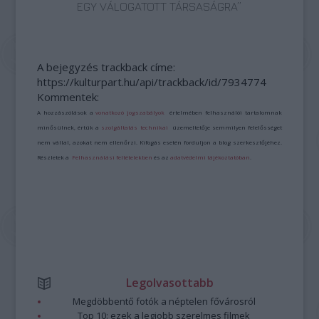
EGY VÁLOGATOTT TÁRSASÁGRA”
A bejegyzés trackback címe:
https://kulturpart.hu/api/trackback/id/7934774
Kommentek:
A hozzászólások a
vonatkozó jogszabályok
értelmében felhasználói tartalomnak
minősülnek, értük a
szolgáltatás technikai
üzemeltetője semmilyen felelősséget
nem vállal, azokat nem ellenőrzi. Kifogás esetén forduljon a blog szerkesztőjéhez.
Részletek a
Felhasználási feltételekben
és az
adatvédelmi tájékoztatóban
.
Legolvasottabb
Megdöbbentő fotók a néptelen fővárosról
Top 10: ezek a legjobb szerelmes filmek