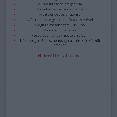
A 10 legütősebb drogos film
Megjöttek a meztelen hősnők
Meztelenség és anatómia
A forradalom egy holland fotós szemével
A legizgalmasabb fotók 2015-ből
Meztelen fővárosiak
Készülőben a nagy meztelen album
Nézd meg a 48-as szabadságharc hőseiről készült
fotókat!
Hírlevél feliratkozás