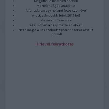
Megjöttek a meztelen hősnők
Meztelenség és anatómia
A forradalom egy holland fotós szemével
A legizgalmasabb fotók 2015-ből
Meztelen fővárosiak
Készülőben a nagy meztelen album
Nézd meg a 48-as szabadságharc hőseiről készült
fotókat!
Hírlevél feliratkozás