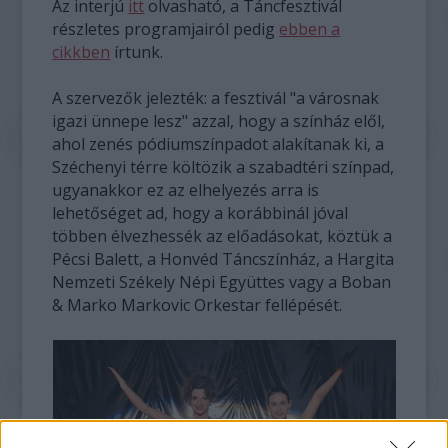
Az interjú
itt
olvasható, a Táncfesztivál
részletes programjairól pedig
ebben a
cikkben
írtunk.
A szervezők jelezték: a fesztivál "a városnak
igazi ünnepe lesz" azzal, hogy a színház elől,
ahol zenés pódiumszínpadot alakítanak ki, a
Széchenyi térre költözik a szabadtéri színpad,
ugyanakkor ez az elhelyezés arra is
lehetőséget ad, hogy a korábbinál jóval
többen élvezhessék az előadásokat, köztük a
Pécsi Balett, a Honvéd Táncszínház, a Hargita
Nemzeti Székely Népi Együttes vagy a Boban
& Marko Markovic Orkestar fellépését.