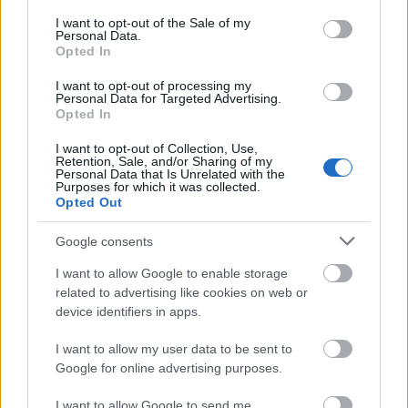
musicallel.
consent section.
I want to opt-out of the Sale of my
Personal Data.
Az eseménysorozat zárónapján a fesztivál
Opted In
egyik társszervezője, a Győri Filharmonikus
I want to opt-out of processing my
Zenekar ad a tánc köré szervezett
Personal Data for Targeted Advertising.
gálakoncertet.
Opted In
I want to opt-out of Collection, Use,
Retention, Sale, and/or Sharing of my
Personal Data that Is Unrelated with the
Purposes for which it was collected.
Opted Out
Google consents
I want to allow Google to enable storage
related to advertising like cookies on web or
device identifiers in apps.
I want to allow my user data to be sent to
Google for online advertising purposes.
I want to allow Google to send me