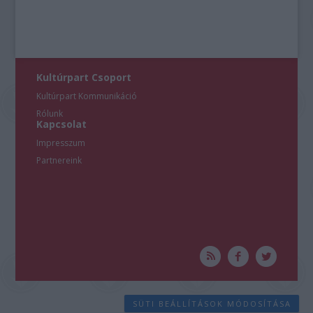
Kultúrpart Csoport
Kultúrpart Kommunikáció
Rólunk
Kapcsolat
Impresszum
Partnereink
SÜTI BEÁLLÍTÁSOK MÓDOSÍTÁSA