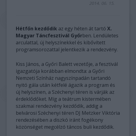
2014. 06. 15.
Hétfőn kezdődik
az egy héten át tartó
X.
Magyar Táncfesztivál Győr
ben. Lendületes
arculattal, új helyszínekkel és kibővített
programsorozattal jelentkezik a rendezvény.
Kiss János, a Győri Balett vezetője, a fesztivál
igazgatója korábban elmondta: a Győri
Nemzeti Színház nagyszínpadán tartandó
nyitó gála után kétfelé ágazik a program és
új helyszínen, a Széchenyi téren is várják az
érdeklődőket. Míg a teátrum kistermében
szakmai rendezvény kezdődik, addig a
belvárosi Széchenyi téren DJ Metzker Viktória
rendezésében a diszkó iránt fogékony
közönséget megcélzó táncos buli kezdődik.