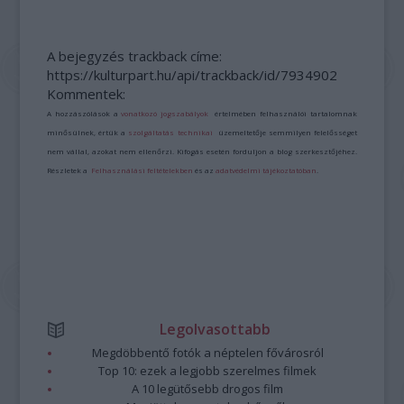
A bejegyzés trackback címe:
https://kulturpart.hu/api/trackback/id/7934902
Kommentek:
A hozzászólások a
vonatkozó jogszabályok
értelmében felhasználói tartalomnak
minősülnek, értük a
szolgáltatás technikai
üzemeltetője semmilyen felelősséget
nem vállal, azokat nem ellenőrzi. Kifogás esetén forduljon a blog szerkesztőjéhez.
Részletek a
Felhasználási feltételekben
és az
adatvédelmi tájékoztatóban
.
Legolvasottabb
Megdöbbentő fotók a néptelen fővárosról
Top 10: ezek a legjobb szerelmes filmek
A 10 legütősebb drogos film