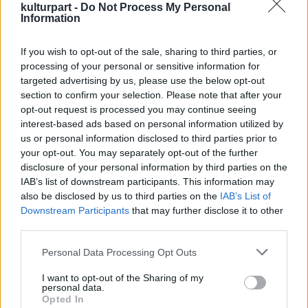
kulturpart -
Do Not Process My Personal
Information
If you wish to opt-out of the sale, sharing to third parties, or
processing of your personal or sensitive information for
Centrál Színház-Bozsik Yvette Társulat: Chicago (Fotó:
targeted advertising by us, please use the below opt-out
magyartancfesztival.hu)
section to confirm your selection. Please note that after your
opt-out request is processed you may continue seeing
interest-based ads based on personal information utilized by
Így olyanok is élvezhetik a programba került
us or personal information disclosed to third parties prior to
műveket, akik egyébként anyagi okokból
your opt-out. You may separately opt-out of the further
nem engedhetik meg maguknak, hogy
disclosure of your personal information by third parties on the
színházi vagy balett-előadásara vegyenek
IAB’s list of downstream participants. This information may
jegyet - említette meg Kiss János. A színház
also be disclosed by us to third parties on the
IAB’s List of
előtti téren pedig éppúgy rendeznek majd
Downstream Participants
that may further disclose it to other
táncelőadást, mint a Rába Hotel tetőteraszán
third parties.
- sorolta a különleges helyszíneket a
Please note that this website/app uses one or more Google
fesztiváligazgató, aki arról is szólt: az eddig
Personal Data Processing Opt Outs
services and may gather and store information including but
koreográfusként jelen lévő Bozsik Yvette
not limited to your visit or usage behaviour. You may click to
I want to opt-out of the Sharing of my
most rendezőként is bemutatkozik a Centrál
personal data.
grant or deny consent to Google and its third-party tags to
Színházzal közösen tető alá hozott
Chicago
Opted In
use your data for below specified purposes in below Google