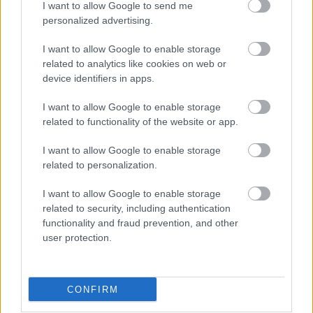
I want to allow Google to send me
Mimage és a Kaltenecker Trió. Idén is
personalized advertising.
folytatódik Hollerung Gábor népszerű
zenemagyarázó sorozata A megérthető zene
I want to allow Google to enable storage
címmel, ezúttal Haydn oratóriuma, a
related to analytics like cookies on web or
Teremtés kerül terítékre.
device identifiers in apps.
Turjányi Miklós a jövőre utalva megjegyezte:
I want to allow Google to enable storage
related to functionality of the website or app.
a tokaji fesztiválkatlan megnyitása jövőre
már esetleg egy operaprodukciót is lehetővé
I want to allow Google to enable storage
tehet a fesztivál keretében.
related to personalization.
I want to allow Google to enable storage
related to security, including authentication
functionality and fraud prevention, and other
Koncert
Zene
Rendezvény
Népzene
Komolyzene
user protection.
Fesztiválok
CONFIRM