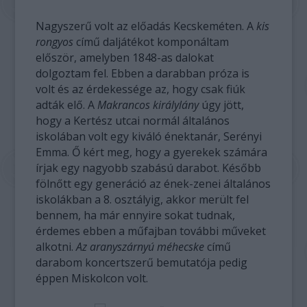
Nagyszerű volt az előadás Kecskeméten. A
kis
rongyos
című daljátékot komponáltam
először, amelyben 1848-as dalokat
dolgoztam fel. Ebben a darabban próza is
volt és az érdekessége az, hogy csak fiúk
adták elő. A
Makrancos királylány
úgy jött,
hogy a Kertész utcai normál általános
iskolában volt egy kiváló énektanár, Serényi
Emma. Ő kért meg, hogy a gyerekek számára
írjak egy nagyobb szabású darabot. Később
fölnőtt egy generáció az ének-zenei általános
iskolákban a 8. osztályig, akkor merült fel
bennem, ha már ennyire sokat tudnak,
érdemes ebben a műfajban további műveket
alkotni.
Az aranyszárnyú méhecske
című
darabom koncertszerű bemutatója pedig
éppen Miskolcon volt.