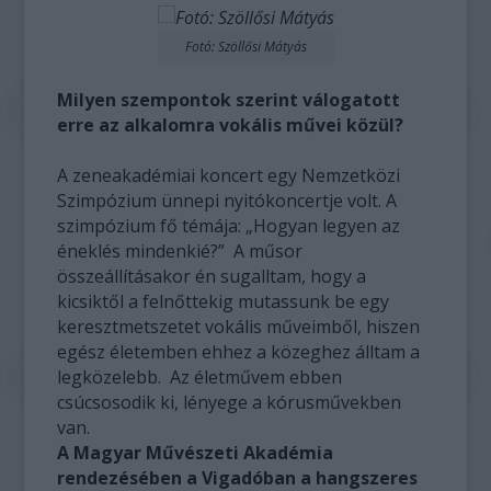
Fotó: Szöllősi Mátyás
Milyen szempontok szerint válogatott
erre az alkalomra vokális művei közül?
A zeneakadémiai koncert egy Nemzetközi
Szimpózium ünnepi nyitókoncertje volt. A
szimpózium fő témája: „Hogyan legyen az
éneklés mindenkié?” A műsor
összeállításakor én sugalltam, hogy a
kicsiktől a felnőttekig mutassunk be egy
keresztmetszetet vokális műveimből, hiszen
egész életemben ehhez a közeghez álltam a
legközelebb. Az életművem ebben
csúcsosodik ki, lényege a kórusművekben
van.
A Magyar Művészeti Akadémia
rendezésében a Vigadóban a hangszeres