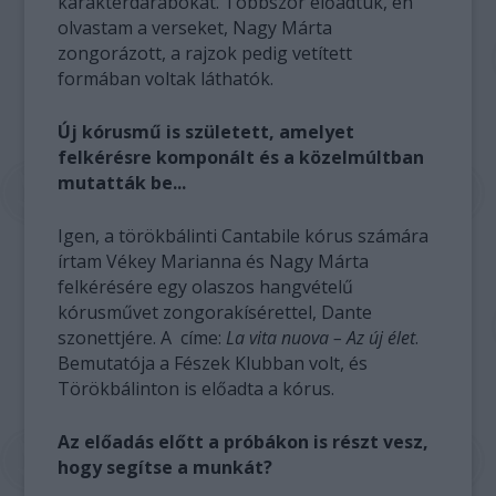
karakterdarabokat. Többször előadtuk, én
olvastam a verseket, Nagy Márta
zongorázott, a rajzok pedig vetített
formában voltak láthatók.
Új kórusmű is született, amelyet
felkérésre komponált és a közelmúltban
mutatták be...
Igen, a törökbálinti Cantabile kórus számára
írtam Vékey Marianna és Nagy Márta
felkérésére egy olaszos hangvételű
kórusművet zongorakísérettel, Dante
szonettjére. A címe:
La vita nuova – Az új élet
.
Bemutatója a Fészek Klubban volt, és
Törökbálinton is előadta a kórus.
Az előadás előtt a próbákon is részt vesz,
hogy segítse a munkát?