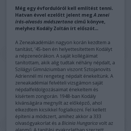
Még egy évfordulóról kell említést tenni.
Hatvan évvel ezelőtt jelent meg
A zenei
írás-olvasás módszertana
című könyve,
melyhez Kodály Zoltán írt előszót...
A Zeneakadémián nagyon korán kezdtem a
tanítást, ’45-ben én helyettesítettem Kodályt
a népzeneórákon. A saját kollégáimat
tanítottam, akik alig tudtak néhány népdalt, a
Szilágyi Gimnáziumban viszont Sztojanovits
Adriennél mi rengeteg népdalt énekeltünk. A
zeneakadémiai felvételi vizsgámon saját
népdalfeldolgozásaimat énekeltem és
kísértem zongorán. 1948-ban Kodály
kívánságára megnyílt az előképző, ahol
elkezdtem kicsikkel foglalkozni. Fel kellett
építeni a módszert, amihez akkor a 333
olvasógyakorlat és a
Bicinia Hungarica
volt az
alapmű. A tanítási gyakorlatban szerzett