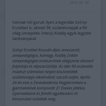
2014. 06. 18.
Vannak női guruk: ilyen a legendás Szőnyi
Erzsébet is, akinek 90. születésnapját a fél
világ ünnepelte. Interjú Kodály egyik legjobb
tanítványával.
Szőnyi Erzsébet Kossuth-díjas zeneszerző,
zenepedagógus, karnagy, Kodály Zoltán
zenepedagógiai módszerének világszerte elismert
folytatója és népszerűsítője.
Az idén 90 esztendős
művészt számtalan helyen köszöntötték
születésnapja alkalmából; szerzői estjén, április
24-én este a Zeneakadémia Nagytermében a
gyermekeknek komponált 21 Énekes játékai,
Gyermekkarai és felnőtt együttesekre írt
kórusművei szólaltak meg.