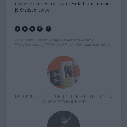
üdvözleteket és a köszöntéseket, ami igazán
jó érzéssel tölt el.
Zene
Opera
Interjú
Magyar Művészeti Akadémia
Klasszikus
Kodály Zoltán
Liszt Ferenc Zeneakadémia
Kórus
DALOKBÓL SZŐTT TÖRTÉNELEM – MEGJELENT A
DALSZERZŐ BOOKAZIN