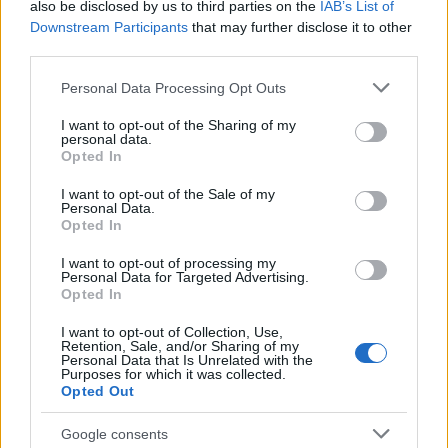
az előképzőben is bevezette.
also be disclosed by us to third parties on the
IAB’s List of
Downstream Participants
that may further disclose it to other
third parties.
Zeneszerzés-tanulmányait Párizsban
folytatta 1947-48-ban. Kik voltak Önre a
Please note that this website/app uses one or more Google
Personal Data Processing Opt Outs
legnagyobb hatással?
services and may gather and store information including but
not limited to your visit or usage behaviour. You may click to
I want to opt-out of the Sharing of my
personal data.
Párizsban növendéke voltam Olivier
grant or deny consent to Google and its third-party tags to
Opted In
use your data for below specified purposes in below Google
Messiaennek, zeneesztétikát és analízist
consent section.
tanított, ez minden zeneszerzés-hallgató
I want to opt-out of the Sale of my
Personal Data.
számára kötelező volt. Nadja Boulanger
Opted In
óráira azért jártam, mert Kodály
ragaszkodott hozzá. Az órái olyan fontosak
I want to opt-out of processing my
Personal Data for Targeted Advertising.
lettek a számomra, hogy később próbáltam a
Opted In
saját tanításomba átvenni, amit tőle
tanultam, mert egy csodálatos muzsikus volt.
I want to opt-out of Collection, Use,
Retention, Sale, and/or Sharing of my
Számozott basszus játékot, partitúraolvasást
Personal Data that Is Unrelated with the
tanított, a zongora kisérés pedig azt
Purposes for which it was collected.
Opted Out
jelentette, hogy egész dalciklusokat kellet a
hallgatóknak megtanulni és előadni Mme
Google consents
Boulanger „szalonjában”. Például Robert