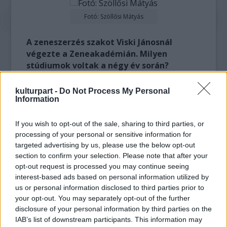
Fotó: Szöllősi Mátyás
A zeneszerzés szakot Viski Jánosnál
végezte a Zeneakadémián. Milyen
stúdiumok voltak a négy év során?
Szabályos struktúrája volt a zeneszerzés
kulturpart -
Do Not Process My Personal
Information
óráknak. Első évben Palestrina-stílus volt,
másodikban barokk, a harmadikban a nagy
klasszikus formák: a szonáta és a rondó és az
If you wish to opt-out of the sale, sharing to third parties, or
processing of your personal or sensitive information for
utolsó évben szabad stílus, de minden
targeted advertising by us, please use the below opt-out
osztályban lehetett szabad stílusú
section to confirm your selection. Please note that after your
kompozíciókat vinni, sőt kellett is. Meg kellett
opt-out request is processed you may continue seeing
szerkeszteni Johann Sebastian Bach 15
interest-based ads based on personal information utilized by
kétszólamú és háromszólamú invencióit,
us or personal information disclosed to third parties prior to
saját hangvétellel. Ez a stúdium Viski Jánosnál
your opt-out. You may separately opt-out of the further
nagyon szigorú volt, amiért többször
disclosure of your personal information by third parties on the
támadás is érte a Zeneakadémián, mert már
IAB’s list of downstream participants. This information may