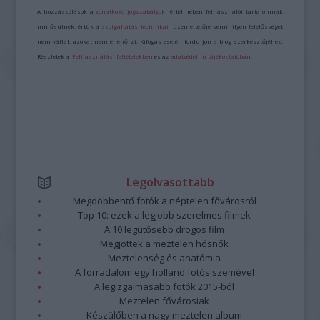
A hozzászólások a
vonatkozó jogszabályok
értelmében felhasználói tartalomnak
minősülnek, értük a
szolgáltatás technikai
üzemeltetője semmilyen felelősséget
nem vállal, azokat nem ellenőrzi. Kifogás esetén forduljon a blog szerkesztőjéhez.
Részletek a
Felhasználási feltételekben
és az
adatvédelmi tájékoztatóban
.
Legolvasottabb
Megdöbbentő fotók a néptelen fővárosról
Top 10: ezek a legjobb szerelmes filmek
A 10 legütősebb drogos film
Megjöttek a meztelen hősnők
Meztelenség és anatómia
A forradalom egy holland fotós szemével
A legizgalmasabb fotók 2015-ből
Meztelen fővárosiak
Készülőben a nagy meztelen album