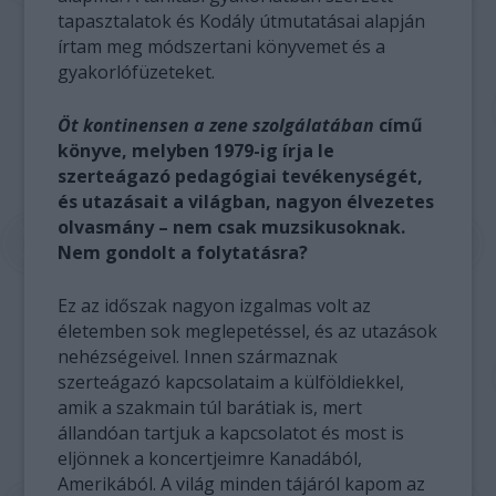
tapasztalatok és Kodály útmutatásai alapján
írtam meg módszertani könyvemet és a
gyakorlófüzeteket.
Öt kontinensen a zene szolgálatában
című
könyve, melyben 1979-ig írja le
szerteágazó pedagógiai tevékenységét,
és utazásait a világban, nagyon élvezetes
olvasmány – nem csak muzsikusoknak.
Nem gondolt a folytatásra?
Ez az időszak nagyon izgalmas volt az
életemben sok meglepetéssel, és az utazások
nehézségeivel. Innen származnak
szerteágazó kapcsolataim a külföldiekkel,
amik a szakmain túl barátiak is, mert
állandóan tartjuk a kapcsolatot és most is
eljönnek a koncertjeimre Kanadából,
Amerikából. A világ minden tájáról kapom az