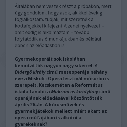
Általában nem veszek részt a próbákon, mert
úgy gondolom, hogy azok, akikkel évekig
foglalkoztam, tudják, mit szeretnék a
kottafejekkel kifejezni. A zenei nyelvezet –
amit eddig is alkalmaztam – tovább
folytatódik az ő munkájukban és például
ebben az előadásban is.
Gyermekoperáit sok iskolában
bemutatták nagyon nagy sikerrel.
A
Didergő király
című meseoperája néhány
éve a Miskolci Operafesztivál műsorán is
szerepelt. Kecskeméten a Református
iskola tanulói a
Makrancos királylány
című
operájának előadásával köszöntötték
április 26-án. A kórusművek és
gyermekjátékok mellett miért akart az
opera műfajában is alkotni a
gyerekeknek?