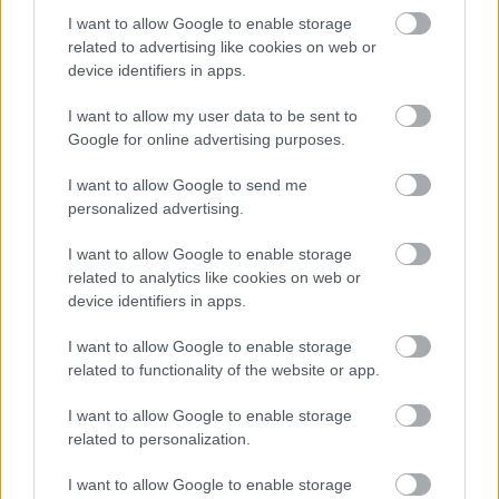
Schumann
Dichterliebe
című dalciklusát.
I want to allow Google to enable storage
Amikor itthon, a Zeneakadémián
related to advertising like cookies on web or
device identifiers in apps.
diplomáztam, szimfóniatételt kellett
komponálni, írtam egyet Viski János igényei
I want to allow my user data to be sent to
szerint és a másodikat a saját kedvemre. A
Google for online advertising purposes.
bírálóbizottságban Szervánszky Endre és
Járdányi Pál is jelen volt, fiatal zeneszerzők,
I want to allow Google to send me
és a második megírt tételt nagy figyelemmel
personalized advertising.
és érdeklődéssel tanulmányozták.
I want to allow Google to enable storage
related to analytics like cookies on web or
Párizsban
Parlando és giusto
című
device identifiers in apps.
zenekari művét zeneszerzői díjjal
jutalmazták (Prix de Composition du
I want to allow Google to enable storage
Conservatoire). Ez a darab volt a
related to functionality of the website or app.
diplomamunkája ?
I want to allow Google to enable storage
Nem, Párizsban az
1. Divertimentó
t írtam,
related to personalization.
magam vezényeltem, ez volt a vizsgadarabom
I want to allow Google to enable storage
és ezért kaptam a diplomát. Amikor