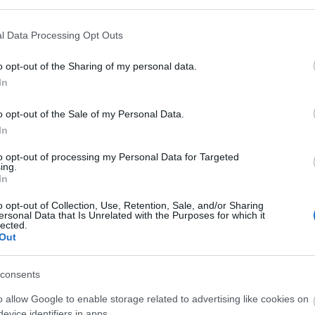
l Data Processing Opt Outs
o opt-out of the Sharing of my personal data.
In
o opt-out of the Sale of my Personal Data.
In
fotó: stereogum.com
to opt-out of processing my Personal Data for Targeted
ing.
ránti rajongásának adott hangot, amikor a
In
sélt. A tárlaton 20 év munkája elevenedik meg más
, és hangzó anyagok, illetve különböző tárgyak
o opt-out of Collection, Use, Retention, Sale, and/or Sharing
ersonal Data that Is Unrelated with the Purposes for which it
sége, hogy félig lesz életrajzi, félig azonban fikciós
lected.
 Björk egy neves izlandi íróval dolgozik együtt.
Out
n lehet része annak, aki felkeresi a MoMA tárlatát
consents
o allow Google to enable storage related to advertising like cookies on
evice identifiers in apps.