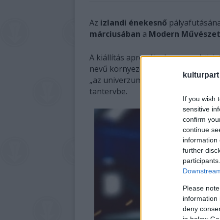
Az
izlandi énekesnő
pályafutásán
márciusában
a
Modern Művésze
A kiállítás apropója, hogy az aktiv
nevű környezeti kampánya tananyag
kulturpart
„az univerzum multimédiás felfedez
tantervbe.
If you wish 
sensitive in
confirm you
continue se
information 
further disc
participants
Downstream 
Please note
information 
deny consent
in below Go