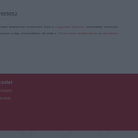
/7935052
ználói tartalomnak minősülnek, értük a
szolgáltatás technikai
üzemeltetője semmilyen
forduljon a blog szerkesztőjéhez. Részletek a
Felhasználási feltételekben
és az
adatvédelmi
csolat
esszum
ereink