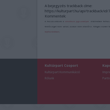
A bejegyzés trackback címe:
https://kulturpart.hu/api/trackback/id
Kommentek:
A hozzászólások a
vonatkozó jogszabályok
értelmében felhas
felelősséget nem vállal, azokat nem ellenőrzi. Kifogás esetén 
tájékoztatóban
.
Kultúrpart Csoport
Kap
Kultúrpart Kommunikáció
Impr
Rólunk
Partn