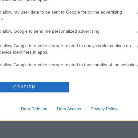
o allow my user data to be sent to Google for online advertising
s.
to allow Google to send me personalized advertising.
o allow Google to enable storage related to analytics like cookies on
evice identifiers in apps.
o allow Google to enable storage related to functionality of the website
o allow Google to enable storage related to personalization.
CONFIRM
ELSTARTOLT A
„AZ EMBERT
ETNOFON AZ I.
o allow Google to enable storage related to security, including
MŰVÉSZETEK
EMBERRÉ
ONIFESZT-EN
cation functionality and fraud prevention, and other user protection.
VÖLGYE
TETTE…” –
Data Deletion
Data Access
Privacy Policy
VASÁRNAP ZÁRT
A DOMBOS FEST