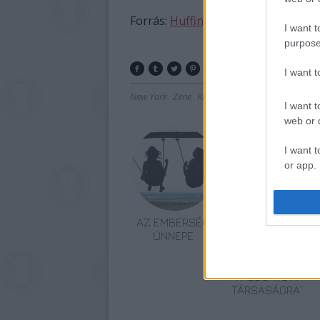
Forrás:
Huffington Post
I want t
purpose
I want 
New York
Zene
Kiállítás
Izland
Képző
I want t
web or d
I want t
or app.
I want t
AZ EMBERSÉG
„NEM TÖBB
I want t
ÜNNEPE
EZER EMBERRE
authenti
UTAZUNK,
HANEM EGY
VÁLOGATOTT
TÁRSASÁGRA”