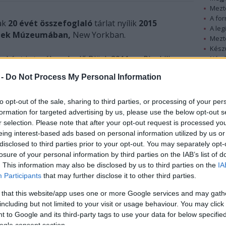
Mezt
A fo
ak
20 évét összefoglaló
tárlat nyílik
2015
A leg
tek Múzeumában,
New Yorkban.
Mezt
Kész
istaként is tevékenykedő Björk 2011-es
Biophilia
Nézd
készü
 lesz több észak-európai iskolában. Az énekesnő
 -
Do Not Process My Personal Information
ése" témájú projektje bekerül a skandináv
Hírle
to opt-out of the sale, sharing to third parties, or processing of your per
formation for targeted advertising by us, please use the below opt-out s
r selection. Please note that after your opt-out request is processed y
eing interest-based ads based on personal information utilized by us or
disclosed to third parties prior to your opt-out. You may separately opt-
losure of your personal information by third parties on the IAB’s list of
. This information may also be disclosed by us to third parties on the
IA
Participants
that may further disclose it to other third parties.
 that this website/app uses one or more Google services and may gath
including but not limited to your visit or usage behaviour. You may click 
 to Google and its third-party tags to use your data for below specifi
ogle consent section.