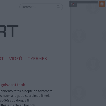
ST
VIDEÓ
GYERMEK
egolvasottabb
öbbentő fotók a néptelen fővárosról
0: ezek a legjobb szerelmes filmek
legütősebb drogos film
öttek a meztelen hősnők