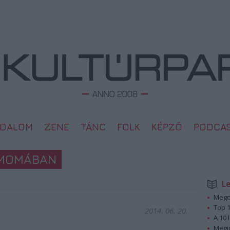
ODALOM
ZENE
TÁNC
FOLK
KÉPZŐ
PODCA
 MOMÁBAN
L
Megd
Top 1
2014. 06. 20.
A 10 
Megj