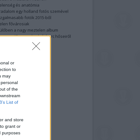
elenség és anatómia
rradalom egy holland fotós szemével
izgalmasabb fotók 2015-ből
elen fővárosiak
ülőben a nagy meztelen album
 meg a 48-as szabadságharc hőseiről
lt fotókat!
vél feliratkozás
sonal or
ection to
ou may
 personal
out of the
 downstream
B’s List of
er and store
to grant or
ed purposes