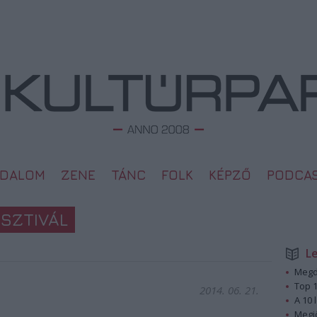
ODALOM
ZENE
TÁNC
FOLK
KÉPZŐ
PODCA
ESZTIVÁL
L
Megd
Top 1
2014. 06. 21.
A 10 
Megj