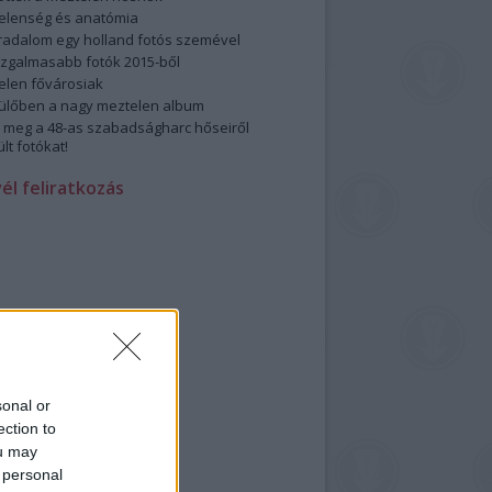
elenség és anatómia
rradalom egy holland fotós szemével
izgalmasabb fotók 2015-ből
elen fővárosiak
ülőben a nagy meztelen album
 meg a 48-as szabadságharc hőseiről
lt fotókat!
vél feliratkozás
sonal or
ection to
ou may
 personal