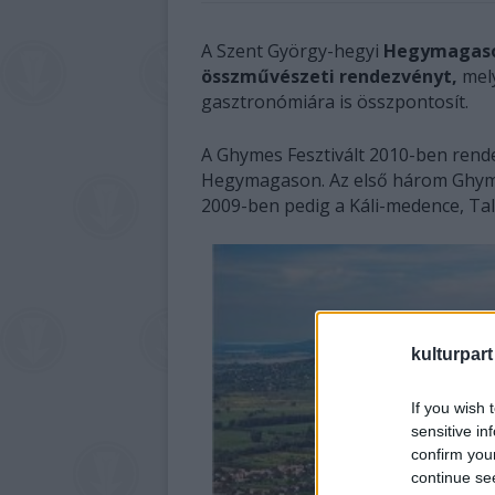
A Szent György-hegyi
Hegymagas
összművészeti rendezvényt,
mel
gasztronómiára is összpontosít.
A Ghymes Fesztivált 2010-ben rende
Hegymagason. Az első három Ghymes 
2009-ben pedig a Káli-medence, Tal
kulturpart
If you wish 
sensitive in
confirm you
continue se