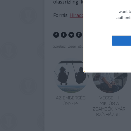
olaszrizling, kéknyelű, szürkebarát 
I want t
Forrás:
Hirado.hu
authenti
Színház
Zene
Művészet
Irodalom
Gasztro
L
AZ EMBERSÉG
VECSEI H.
ÜNNEPE
MIKLÓS A
ZSÁMBÉKI NYÁRI
SZÍNHÁZRÓL