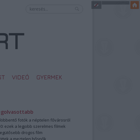
ST
VIDEÓ
GYERMEK
egolvasottabb
öbbentő fotók a néptelen fővárosról
0: ezek a legjobb szerelmes filmek
legütősebb drogos film
öttek a meztelen hősnők