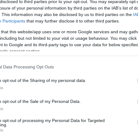
disclosed to third parties prior to your opt-out. You may separately opt-
losure of your personal information by third parties on the IAB’s list of
. This information may also be disclosed by us to third parties on the
IA
Participants
that may further disclose it to other third parties.
 that this website/app uses one or more Google services and may gath
including but not limited to your visit or usage behaviour. You may click 
 to Google and its third-party tags to use your data for below specifi
ogle consent section.
tó: programturizmus.hu
l Data Processing Opt Outs
esztivál programját, de természetesen segít
ndulása óta eltelt több mint három évtizedben
o opt-out of the Sharing of my personal data.
dalmárral kerültünk jó kapcsolatba, és általában
In
 egyébként is ismerünk" - mondta korábban Szarka
 fesztivál főszervezője az MTI-nek.
o opt-out of the Sale of my Personal Data.
mes július 5-én szombaton 22 órakor lép a
In
yszínpadára és eddigi három évtizedes
to opt-out of processing my Personal Data for Targeted
t játssza el.
ing.
In
korábban, július 4-én pénteken Tapolcán lesz