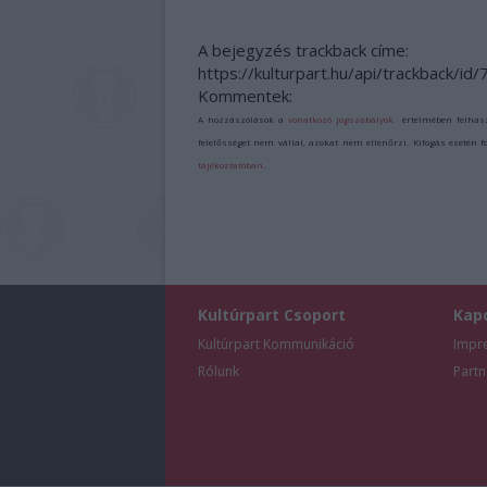
A bejegyzés trackback címe:
https://kulturpart.hu/api/trackback/id
Kommentek:
A hozzászólások a
vonatkozó jogszabályok
értelmében felhas
felelősséget nem vállal, azokat nem ellenőrzi. Kifogás esetén 
tájékoztatóban
.
Kultúrpart Csoport
Kap
Kultúrpart Kommunikáció
Impr
Rólunk
Partn