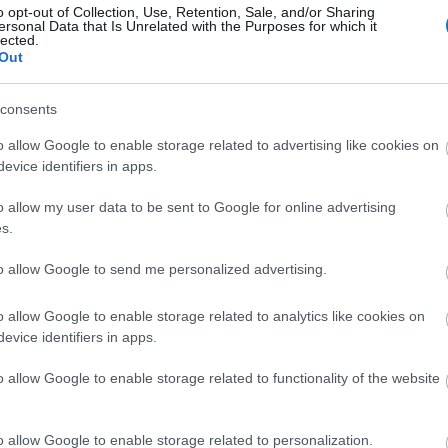
o opt-out of Collection, Use, Retention, Sale, and/or Sharing
ere, és Lasztovicza Jenő, a Veszprém Megyei
ersonal Data that Is Unrelated with the Purposes for which it
nap este Hegymagason a Csűrdöngölő és a szlovák
lected.
Out
rka Gyula bemutatja új szólólemezét
Ámor és az
ka Tamás, a Soproni Petőfi Színház társulata pedig
 el.
consents
o allow Google to enable storage related to advertising like cookies on
lőtt geotúra indul a Szent György-hegyen, 11
evice identifiers in apps.
znek, délután kamarazenei koncert lesz Szarka
ítés: Tóth Péter
Várak és várromok - a Balaton-felvidék
o allow my user data to be sent to Google for online advertising
látható. Este előbb a Hollóének Hungarica Régizene
s.
mes-koncert előtt a Bab Társulat előadásában a
ot lehet megtekinteni.
to allow Google to send me personalized advertising.
sárnap Hegymagason szentmisével ér véget, amely
o allow Google to enable storage related to analytics like cookies on
sérő programjai közé tartozik a ruhakiállítás és
evice identifiers in apps.
kézműves foglalkozásokat is. Természetesen meg
o allow Google to enable storage related to functionality of the website
 borokat és lacikonyhával is várják az
bban az MTI-nek elmondta, hogy 2007-ben vásárolt
gyen. A zenésznek többféle saját bora van, köztük
o allow Google to enable storage related to personalization.