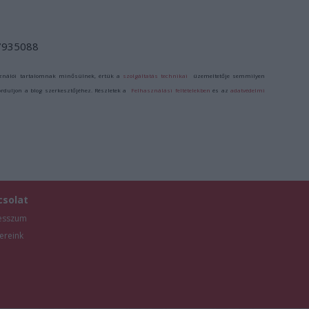
/7935088
ználói tartalomnak minősülnek, értük a
szolgáltatás technikai
üzemeltetője semmilyen
forduljon a blog szerkesztőjéhez. Részletek a
Felhasználási feltételekben
és az
adatvédelmi
csolat
esszum
ereink