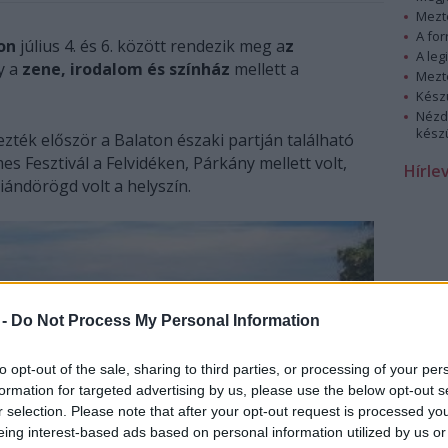
Mezt
A fo
on
július 4. és 6. között rendezik meg a
z
A leg
y a
zene, irodalom és színház
mellett a
Mezt
Kész
Nézd
készü
zték először a Balaton északi partján található
Fesztivál a Felvidéken, Párkány mellett volt,
Hírle
iándörögd volt a helyszín.
 -
Do Not Process My Personal Information
to opt-out of the sale, sharing to third parties, or processing of your per
formation for targeted advertising by us, please use the below opt-out s
r selection. Please note that after your opt-out request is processed y
eing interest-based ads based on personal information utilized by us or