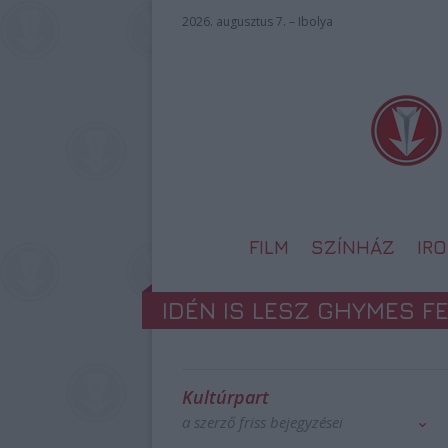
2026. augusztus 7. – Ibolya
FILM
SZÍNHÁZ
IR
IDÉN IS LESZ GHYMES F
Kultúrpart
a szerző friss bejegyzései