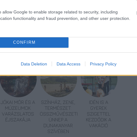
és hárslevelű.
o allow Google to enable storage related to security, including
cation functionality and fraud prevention, and other user protection.
CONFIRM
avór
Data Deletion
Data Access
Privacy Policy
JÓKAI MÓR ÉS A
SZÍNHÁZ, ZENE,
IDÉN IS A
MÚZEUMOK
TERMÉSZET:
GYEREK
VARÁZSLATOS
ÖSSZMŰVÉSZETI
SZIGETTEL
ÉJSZAKÁJA
ÜNNEP A
KEZDŐDIK A
DUNAKANYAR
VAKÁCIÓ
SZÍVÉBEN