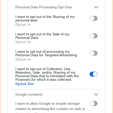
Sokhangú és igen terjedelmes életművében
Please note that this website/app uses one or more Google
Personal Data Processing Opt Outs
külön fejezetet jelent műfordítói
services and may gather and store information including but
munkássága, amely a költészet szinte
not limited to your visit or usage behaviour. You may click to
I want to opt-out of the Sharing of my
valamennyi területére és korszakára
personal data.
grant or deny consent to Google and its third-party tags to
Opted In
kiterjedt. Különösen az antik kultúra és a
use your data for below specified purposes in below Google
keleti irodalom vonzotta, felfogására a
consent section.
I want to opt-out of the Sale of my
keresztény és a platóni szemlélet egyaránt
Personal Data.
Opted In
hatott. Három veréb hat szemmel címmel
elkészítette rendhagyó válogatását a magyar
I want to opt-out of processing my
költészet rejtett értékeiből és furcsaságaiból,
Personal Data for Targeted Advertising.
Opted In
írt mesejátékokat (
A holdbeli csónakos
),
oratóriumdrámát (
Theomachia
) és drámai
I want to opt-out of Collection, Use,
költeményt, minden hangnemben és
Retention, Sale, and/or Sharing of my
Personal Data that Is Unrelated with the
versformában ugyanolyan magas
Purposes for which it was collected.
színvonalon alkotott.
Opted Out
Google consents
Műveiben egyszer mint kisfiú, majd mint
görög bölcs, ismét máskor mint XVIII. századi,
I want to allow Google to enable storage
arisztokrata származású, félig cigány költőnő
related to advertising like cookies on web or
szólalt meg. Lónyay Erzsébet (
Psyché
)