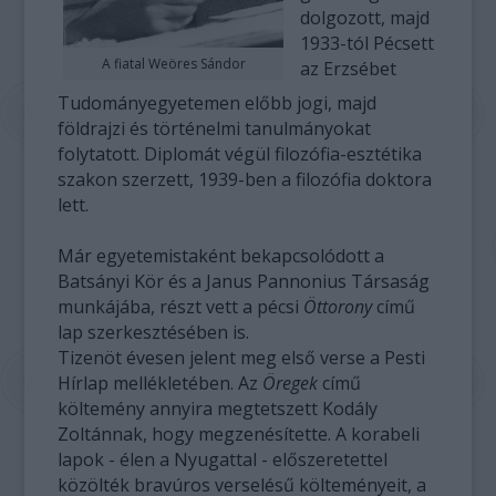
dolgozott, majd
1933-tól Pécsett
A fiatal Weöres Sándor
az Erzsébet
Tudományegyetemen előbb jogi, majd
földrajzi és történelmi tanulmányokat
folytatott. Diplomát végül filozófia-esztétika
szakon szerzett, 1939-ben a filozófia doktora
lett.
Már egyetemistaként bekapcsolódott a
Batsányi Kör és a Janus Pannonius Társaság
munkájába, részt vett a pécsi
Öttorony
című
lap szerkesztésében is.
Tizenöt évesen jelent meg első verse a Pesti
Hírlap mellékletében. Az
Öregek
című
költemény annyira megtetszett Kodály
Zoltánnak, hogy megzenésítette. A korabeli
lapok - élen a Nyugattal - előszeretettel
közölték bravúros verselésű költeményeit, a