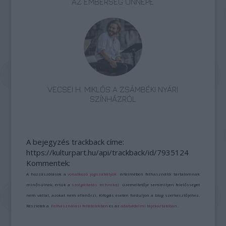
AZ EMBERSÉG ÜNNEPE
VECSEI H. MIKLÓS A ZSÁMBÉKI NYÁRI
SZÍNHÁZRÓL
A bejegyzés trackback címe:
https://kulturpart.hu/api/trackback/id/7935124
Kommentek:
A hozzászólások a
vonatkozó jogszabályok
értelmében felhasználói tartalomnak
minősülnek, értük a
szolgáltatás technikai
üzemeltetője semmilyen felelősséget
nem vállal, azokat nem ellenőrzi. Kifogás esetén forduljon a blog szerkesztőjéhez.
Részletek a
Felhasználási feltételekben
és az
adatvédelmi tájékoztatóban
.