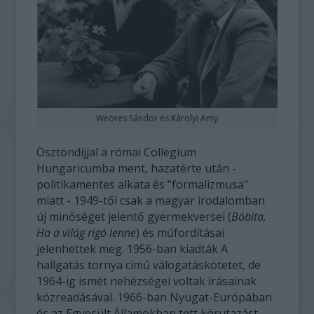
Weöres Sándor és Károlyi Amy
Ösztöndíjjal a római Collegium
Hungaricumba ment, hazatérte után -
politikamentes alkata és "formalizmusa"
miatt - 1949-től csak a magyar irodalomban
új minőséget jelentő gyermekversei (
Bóbita,
Ha a világ rigó lenne
) és műfordításai
jelenhettek meg. 1956-ban kiadták A
hallgatás tornya című válogatáskötetet, de
1964-ig ismét nehézségei voltak írásainak
közreadásával. 1966-ban Nyugat-Európában
és az Egyesült Államokban tett körutazást,