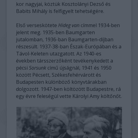
kor nagyjai, köztük Kosztolányi Dezső és
Babits Mihály is felfigyelt tehetségére.
Első verseskötete
Hideg van
címmel 1934-ben
jelent meg. 1935-ben Baumgarten
jutalomban, 1936-ban Baumgarten-díjban
részesült. 1937-38-ban Észak-Európában és a
Távol-Keleten utazgatott. Az 1940-es
években társszerzőként tevékenykedett a
pécsi
Sorsunk
című újságnál, 1941 és 1950
között Pécsett, Székesfehérvárott és
Budapesten különböző könyvtárakban
dolgozott. 1947-ben költözött Budapestre, rá
egy évre feleségül vette Károlyi Amy költőnőt.