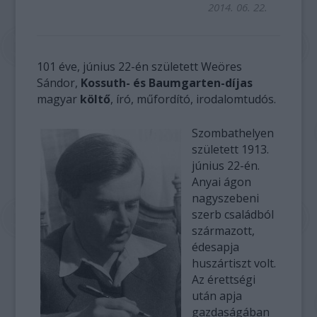
2014. 06. 22.
101 éve, június 22-én született Weöres
Sándor,
Kossuth- és Baumgarten-díjas
magyar
költő
, író, műfordító, irodalomtudós.
Szombathelyen
született 1913.
június 22-én.
Anyai ágon
nagyszebeni
szerb családból
származott,
édesapja
huszártiszt volt.
Az érettségi
után apja
gazdaságában