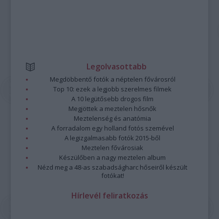
Legolvasottabb
Megdöbbentő fotók a néptelen fővárosról
Top 10: ezek a legjobb szerelmes filmek
A 10 legütősebb drogos film
Megjöttek a meztelen hősnők
Meztelenség és anatómia
A forradalom egy holland fotós szemével
A legizgalmasabb fotók 2015-ből
Meztelen fővárosiak
Készülőben a nagy meztelen album
Nézd meg a 48-as szabadságharc hőseiről készült
fotókat!
Hírlevél feliratkozás