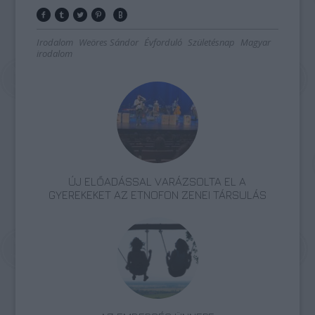
Irodalom
Weöres Sándor
Évforduló
Születésnap
Magyar
irodalom
ÚJ ELŐADÁSSAL VARÁZSOLTA EL A
GYEREKEKET AZ ETNOFON ZENEI TÁRSULÁS