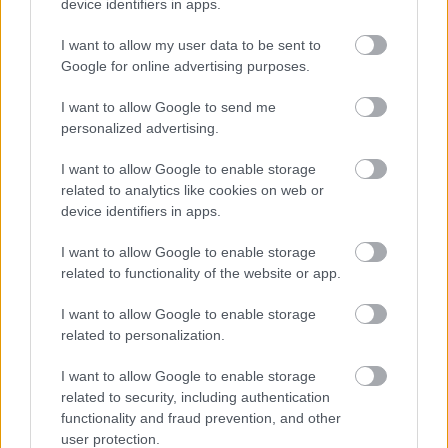
device identifiers in apps.
nevében írt verseket, majd papírra vetette a
hányatott sorsú nő fiktív naplóját is, végül
I want to allow my user data to be sent to
megszületett a műfajilag összetett
Psyché
,
Google for online advertising purposes.
amelyből Bódy Gábor rendezett filmet.
I want to allow Google to send me
personalized advertising.
Utolsó nagy fellépése Londonban volt, ahol
1980-ban felolvasói estet tartott. Hosszan
I want to allow Google to enable storage
tartó, súlyos betegség után Budapesten
related to analytics like cookies on web or
hunyt el 1989. január 22-én.
device identifiers in apps.
ÖREGANYÓ DÜNNYÖGÉSE
I want to allow Google to enable storage
Ha tücsök leszek, fekete tücsök,
related to functionality of the website or app.
majd megállj, még visszahívnál --
I want to allow Google to enable storage
related to personalization.
Nem lesz aki ágyba küldjön
és az orrod megtörölje,
I want to allow Google to enable storage
mászkálhatsz a kerítésen,
related to security, including authentication
pottyanhatsz a csúnya földre.
functionality and fraud prevention, and other
Jó lesz, jó,
user protection.