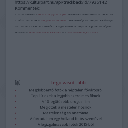
https://kulturpart.hu/api/trackback/id/7935142
Kommentek:
A hozzászólások a
vonatkozó jogszabályok
értelmében felhasználói tartalomnak
minősülnek, értük a
szolgáltatás technikai
üzemeltetője semmilyen felelősséget
nem vállal, azokat nem ellenőrzi. Kifogás esetén forduljon a blog szerkesztőjéhez.
Részletek a
Felhasználási feltételekben
és az
adatvédelmi tájékoztatóban
.
Legolvasottabb
Megdöbbentő fotók a néptelen fővárosról
Top 10: ezek a legjobb szerelmes filmek
A 10 legütősebb drogos film
Megjöttek a meztelen hősnők
Meztelenség és anatómia
A forradalom egy holland fotós szemével
A legizgalmasabb fotók 2015-ből