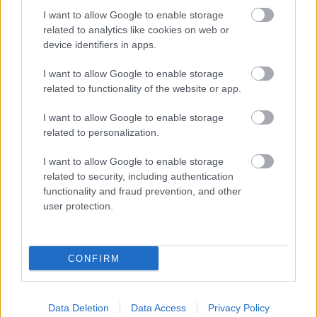
I want to allow Google to enable storage
related to analytics like cookies on web or
Paperworld - teaser
from
Paper World
on
device identifiers in apps.
Vimeo
.
I want to allow Google to enable storage
related to functionality of the website or app.
I want to allow Google to enable storage
related to personalization.
Film
Animáció
Magyar film
I want to allow Google to enable storage
related to security, including authentication
functionality and fraud prevention, and other
user protection.
CONFIRM
SZEMBE MERSZ NÉZNI AZZAL, AKIVÉ
VÁLHATTÁL VOLNA?
Data Deletion
Data Access
Privacy Policy