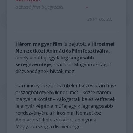
a szerző friss bejegyzései
2014. 06. 23.
Három magyar film
is bejutott a
Hirosimai
Nemzetközi Animációs Filmfesztiválra
,
amely a műfaj egyik
legrangosabb
seregszemléje
, ráadásul Magyarországot
díszvendégnek hívták meg.
Harmincnyolcszoros túljelentkezés után húsz
országból ötvenkilenc filmet - közte három
magyar alkotást – válogattak be és vetítenek
le a nyár végén a műfaj egyik legrangosabb
rendezvényén, a Hirosimai Nemzetközi
Animációs Filmfesztiválon, amelynek
Magyarország a díszvendége.