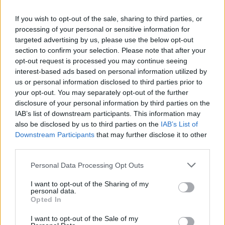
If you wish to opt-out of the sale, sharing to third parties, or
processing of your personal or sensitive information for
targeted advertising by us, please use the below opt-out
section to confirm your selection. Please note that after your
opt-out request is processed you may continue seeing
interest-based ads based on personal information utilized by
us or personal information disclosed to third parties prior to
your opt-out. You may separately opt-out of the further
disclosure of your personal information by third parties on the
IAB’s list of downstream participants. This information may
also be disclosed by us to third parties on the
IAB’s List of
Downstream Participants
that may further disclose it to other
third parties.
A versenykategóriában induló mindhárom
Please note that this website/app uses one or more Google
Personal Data Processing Opt Outs
magyar film fiatal művészek alkotása.
services and may gather and store information including but
Magyarországról a fesztiválon Bucsi Réka
not limited to your visit or usage behaviour. You may click to
I want to opt-out of the Sharing of my
personal data.
grant or deny consent to Google and its third-party tags to
Symphony no. 42
, Gelley Bálint
Otthon
,
Opted In
use your data for below specified purposes in below Google
valamint Ruska László és Ringeisen Dávid
consent section.
Papírvilág
című filmje szerepel. Az NMHH
I want to opt-out of the Sale of my