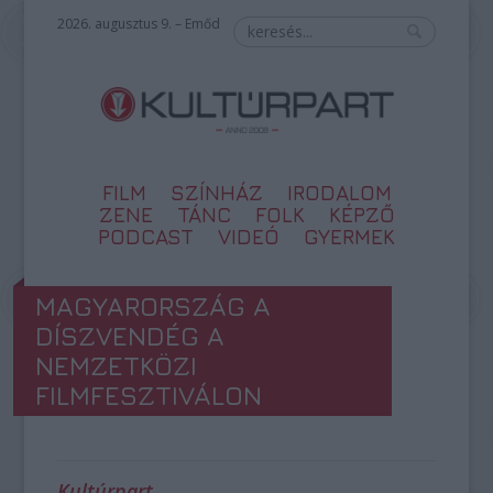
2026. augusztus 9. – Emőd
FILM
SZÍNHÁZ
IRODALOM
ZENE
TÁNC
FOLK
KÉPZŐ
PODCAST
VIDEÓ
GYERMEK
MAGYARORSZÁG A
DÍSZVENDÉG A
NEMZETKÖZI
FILMFESZTIVÁLON
Kultúrpart