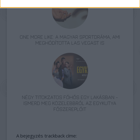
ONE MORE LIKE: A MAGYAR SPORTDRÁMA, AMI
MEGHÓDÍTOTTA LAS VEGAST IS
NÉGY TITOKZATOS FŐHŐS EGY LAKÁSBAN -
ISMERD MEG KÖZELEBBRŐL AZ EGYKUTYA
FŐSZEREPLŐIT
A bejegyzés trackback címe: