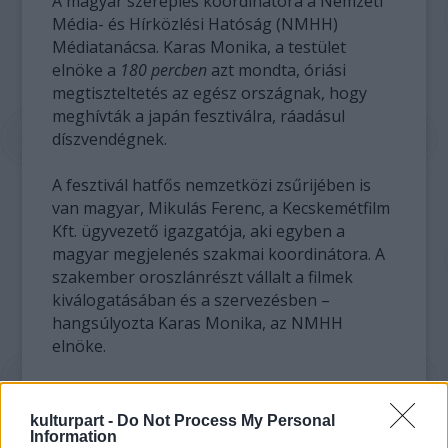
A magyar szereplés koordinátora a Nemzeti
Média- és Hírközlési Hatóság (NMHH)
Médiatanácsa. Karas Monika, a testület
elnöke a
180 percben
azt mondta, óriási
megtiszteltetés az egész országnak, hogy
meghívták a japán fesztiválra, ráadásul
díszvendégnek.
A fesztivál hatfős nemzetközi zsűrijében is
van magyar, Mikulás Ferenc, a Kecskemétfilm
Kft. ügyvezető igazgatója, aki egyben a
magyar megjelenés szakmai koordinátora. A
szakember oroszlánrészt vállalt a filmek
kiválogatásában és a szervezésben –
hangsúlyozta Karas Monika, az NMHH
elnöke.
kulturpart -
Do Not Process My Personal
Information