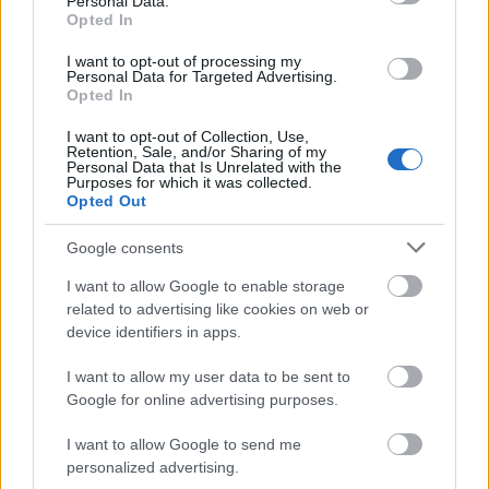
Personal Data.
elnöke megjegyezte, hogy Bucsi Réka a
Opted In
vizsgafilmjével jutott be a versenyprogramba,
ami óriási dolog egy elsőfilmes rendezőnek.
I want to opt-out of processing my
Personal Data for Targeted Advertising.
Opted In
Mivel a neves fesztiválnak Magyarország a
díszvendége, ezért magyar különprogram is
I want to opt-out of Collection, Use,
Retention, Sale, and/or Sharing of my
lesz, amely a hazai animáció aranykorát és
Personal Data that Is Unrelated with the
Purposes for which it was collected.
jelenét dolgozza fel, több mint 250 alkotást
Opted Out
bemutatva.
Google consents
I want to allow Google to enable storage
related to advertising like cookies on web or
device identifiers in apps.
I want to allow my user data to be sent to
Google for online advertising purposes.
I want to allow Google to send me
personalized advertising.