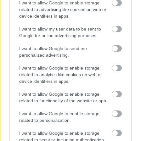
I want to allow Google to enable storage
Forrás:
hvg.hu
related to advertising like cookies on web or
device identifiers in apps.
I want to allow my user data to be sent to
Google for online advertising purposes.
Film
Politika
Hollywood
Korea
Vígjáték
Újságírás
I want to allow Google to send me
personalized advertising.
I want to allow Google to enable storage
related to analytics like cookies on web or
device identifiers in apps.
I want to allow Google to enable storage
SZEMBE MERSZ NÉZNI AZZAL, AKIVÉ
related to functionality of the website or app.
VÁLHATTÁL VOLNA?
I want to allow Google to enable storage
related to personalization.
I want to allow Google to enable storage
related to security, including authentication