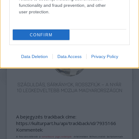
functionality and fraud prevention, and other
user protection.
TERMÉSZETFELETTI ERŐK ÉS ELFELEDETT
TITKOK: ITT A SHELBY OAKS – A GONOSZ
NYOMÁBAN MAGYAR ELŐZETESE
CONFIRM
Data Deletion
Data Access
Privacy Policy
SZÁGULDÁS, SÁRKÁNYOK, ROSSZFIÚK – A NYÁR
10 LEGKEDVELTEBB MOZIJA MAGYARORSZÁGON
A bejegyzés trackback címe:
https://kulturpart.hu/api/trackback/id/7935166
Kommentek:
A hozzászólások a
vonatkozó jogszabályok
értelmében felhasználói tartalomnak