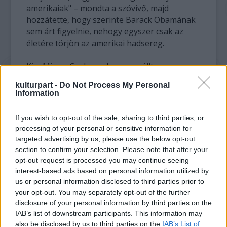
amerikaiak" – mondta a szóvivő, majd
hozzátette, hogy szerinte Barack Obamának
sem árt figyelnie, nehogy egyszer csak az
életére törjön az amerikai hadsereg.
Kim Mjong Csol azonban nem állt meg
ennyinél, elárulta az angolszász filmiparral
kulturpart -
Do Not Process My Personal
kapcsolatos véleményét is. Szerinte ugyanis a
Information
hollywoodi filmek teli vannak gyilkolászással
és kivégzésekkel, míg a brit mozik sokkal
If you wish to opt-out of the sale, sharing to third parties, or
jobbak és életszerűbbek: "James Bond egy jó
processing of your personal or sensitive information for
karakter, a róla szóló filmek sokkal
targeted advertising by us, please use the below opt-out
szórakoztatóbbak".
section to confirm your selection. Please note that after your
opt-out request is processed you may continue seeing
A film az előzetes vetítések alapján az
interest-based ads based on personal information utilized by
amerikaiakat is megosztja, egyesek szerint
us or personal information disclosed to third parties prior to
your opt-out. You may separately opt-out of the further
ízléstelen és rendkívül felelőtlen dolog
disclosure of your personal information by third parties on the
akármilyen államfő meggyilkolásával
IAB’s list of downstream participants. This information may
viccelődni. A tavalyi nagysikerű,
Itt a vége
című
also be disclosed by us to third parties on the
IAB’s List of