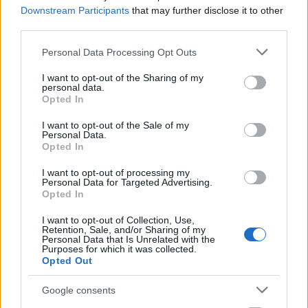
film készítőinek új alkotásának magyar
Downstream Participants
that may further disclose it to other
forgalmazásáról egyelőre nincs hír.
third parties.
Please note that this website/app uses one or more Google
Personal Data Processing Opt Outs
services and may gather and store information including but
not limited to your visit or usage behaviour. You may click to
I want to opt-out of the Sharing of my
personal data.
grant or deny consent to Google and its third-party tags to
Opted In
use your data for below specified purposes in below Google
consent section.
I want to opt-out of the Sale of my
Personal Data.
Opted In
I want to opt-out of processing my
Personal Data for Targeted Advertising.
Opted In
I want to opt-out of Collection, Use,
Retention, Sale, and/or Sharing of my
Personal Data that Is Unrelated with the
Purposes for which it was collected.
Opted Out
Google consents