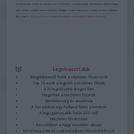
minősülnek, értük a
szolgáltatás technikai
üzemeltetője semmilyen felelősséget
nem vállal, azokat nem ellenőrzi. Kifogás esetén forduljon a blog szerkesztőjéhez.
Részletek a
Felhasználási feltételekben
és az
adatvédelmi tájékoztatóban
.
Legolvasottabb
Megdöbbentő fotók a néptelen fővárosról
Top 10: ezek a legjobb szerelmes filmek
A 10 legütősebb drogos film
Megjöttek a meztelen hősnők
Meztelenség és anatómia
A forradalom egy holland fotós szemével
A legizgalmasabb fotók 2015-ből
Meztelen fővárosiak
Készülőben a nagy meztelen album
Nézd meg a 48-as szabadságharc hőseiről készült