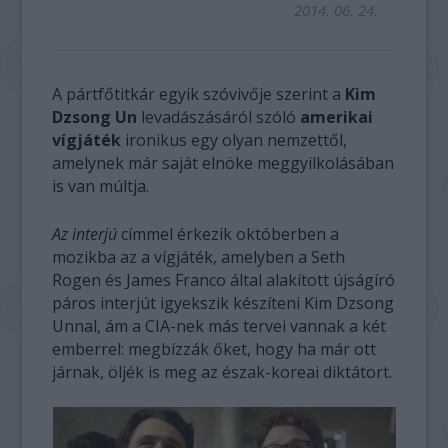
2014. 06. 24.
A pártfőtitkár egyik szóvivője szerint a
Kim
Dzsong Un
levadászásáról szóló
amerikai
vígjáték
ironikus egy olyan nemzettől,
amelynek már saját elnöke meggyilkolásában
is van múltja.
Az interjú
címmel érkezik októberben a
mozikba az a vígjáték, amelyben a Seth
Rogen és James Franco által alakított újságíró
páros interjút igyekszik készíteni Kim Dzsong
Unnal, ám a CIA-nek más tervei vannak a két
emberrel: megbízzák őket, hogy ha már ott
járnak, öljék is meg az észak-koreai diktátort.