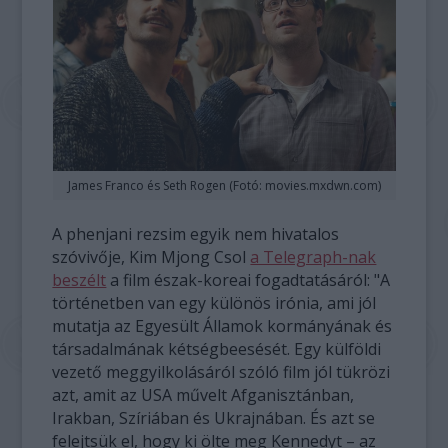
James Franco és Seth Rogen (Fotó: movies.mxdwn.com)
A phenjani rezsim egyik nem hivatalos
szóvivője, Kim Mjong Csol
a Telegraph-nak
beszélt
a film észak-koreai fogadtatásáról: "A
történetben van egy különös irónia, ami jól
mutatja az Egyesült Államok kormányának és
társadalmának kétségbeesését. Egy külföldi
vezető meggyilkolásáról szóló film jól tükrözi
azt, amit az USA művelt Afganisztánban,
Irakban, Szíriában és Ukrajnában. És azt se
felejtsük el, hogy ki ölte meg Kennedyt – az