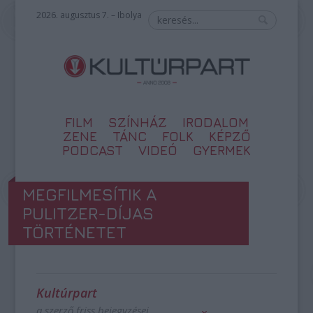
2026. augusztus 7. – Ibolya
FILM
SZÍNHÁZ
IRODALOM
ZENE
TÁNC
FOLK
KÉPZŐ
PODCAST
VIDEÓ
GYERMEK
MEGFILMESÍTIK A
PULITZER-DÍJAS
TÖRTÉNETET
Kultúrpart
a szerző friss bejegyzései