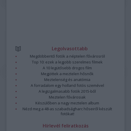
Legolvasottabb
Megdöbbentő fotók a néptelen fővárosról
Top 10: ezek a legjobb szerelmes filmek
A 10 legütősebb drogos film
Megjöttek a meztelen hősnők
Meztelenség és anatómia
A forradalom egy holland fotós szemével
A legizgalmasabb fotók 2015-ből
Meztelen fővárosiak
Készülőben a nagy meztelen album
Nézd meg a 48-as szabadságharc hőseiről készült
fotókat!
Hírlevél feliratkozás