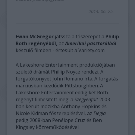
2014. 06. 25.
Ewan McGregor
játssza a főszerepet a
Philip
Roth regényéből,
az
Amerikai pasztorálból
készülő filmben - értesült a Variety.com.
A Lakeshore Entertainment produkciójában
születő drámát Phillip Noyce rendezi. A
forgatókönyvet John Romano írta. A forgatás
márciusban kezdődik Pittsburghben. A
Lakeshore Entertainment eddig két Roth-
regényt filmesített meg: a
Szégyenfolt
2003-
ban került mozikba Anthony Hopkins és
Nicole Kidman főszereplésével, az
Elégia
pedig 2008-ban Penélope Cruz és Ben
Kingsley közreműködésével.