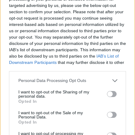
mint egy évtizede próbálkozik a regény
targeted advertising by us, please use the below opt-out
section to confirm your selection. Please note that after your
megfilmesítésével. Az
Amerikai pasztorál
opt-out request is processed you may continue seeing
Rothnak a második háború utáni amerikai
interest-based ads based on personal information utilized by
életet ábrázoló trilógiájának első darabja,
us or personal information disclosed to third parties prior to
amelyet később a
Kommunistához mentem
your opt-out. You may separately opt-out of the further
feleségül
és a
Szégyen
című kötet követett.
disclosure of your personal information by third parties on the
IAB’s list of downstream participants. This information may
Ewan McGregor most éppen a
Hogyan rohanj
also be disclosed by us to third parties on the
IAB’s List of
a veszTEDbe
című westernkomédiában látható
Downstream Participants
that may further disclose it to other
a magyar mozikban, januárban a két Oscar-
third parties.
díjra jelölt
Augusztus Oklahomában
című
Please note that this website/app uses one or more Google
Personal Data Processing Opt Outs
családi drámában láthatta a közönség. Noyce
services and may gather and store information including but
rendezte a
Férfias játékok,
a
Végveszélyben é
s
not limited to your visit or usage behaviour. You may click to
I want to opt-out of the Sharing of my
legutóbb a
Salt ügynök
című akciófilmeket. Az
personal data.
grant or deny consent to Google and its third-party tags to
Opted In
utóbbi három évben televíziós produkciókon
use your data for below specified purposes in below Google
dolgozott.
consent section.
I want to opt-out of the Sale of my
Personal Data.
Opted In
Forrás:
MTI
I want to opt-out of processing my