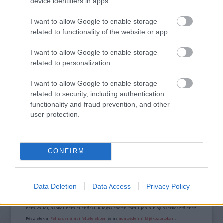
device identifiers in apps.
TITKOK: ITT A SHELBY OAKS – A GONOSZ
NYOMÁBAN MAGYAR ELŐZETESE
I want to allow Google to enable storage
related to functionality of the website or app.
I want to allow Google to enable storage
related to personalization.
I want to allow Google to enable storage
related to security, including authentication
SZÁGULDÁS, SÁRKÁNYOK, ROSSZFIÚK – A NYÁR
functionality and fraud prevention, and other
10 LEGKEDVELTEBB MOZIJA MAGYARORSZÁGON
user protection.
CONFIRM
A bejegyzés trackback címe:
https://kulturpart.hu/api/trackback/id/7935194
Kommentek:
Data Deletion
Data Access
Privacy Policy
A hozzászólások a
vonatkozó jogszabályok
értelmében felhasználói tartalomnak
minősülnek, értük a
szolgáltatás technikai
üzemeltetője semmilyen felelősséget
nem vállal, azokat nem ellenőrzi. Kifogás esetén forduljon a blog szerkesztőjéhez.
Részletek a
Felhasználási feltételekben
és az
adatvédelmi tájékoztatóban
.