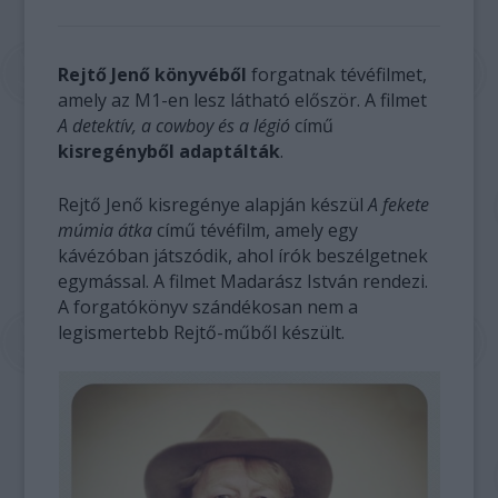
Rejtő Jenő könyvéből
forgatnak tévéfilmet,
amely az M1-en lesz látható először. A filmet
A detektív, a cowboy és a légió
című
kisregényből adaptálták
.
Rejtő Jenő kisregénye alapján készül
A fekete
múmia átka
című tévéfilm, amely egy
kávézóban játszódik, ahol írók beszélgetnek
egymással. A filmet Madarász István rendezi.
A forgatókönyv szándékosan nem a
legismertebb Rejtő-műből készült.