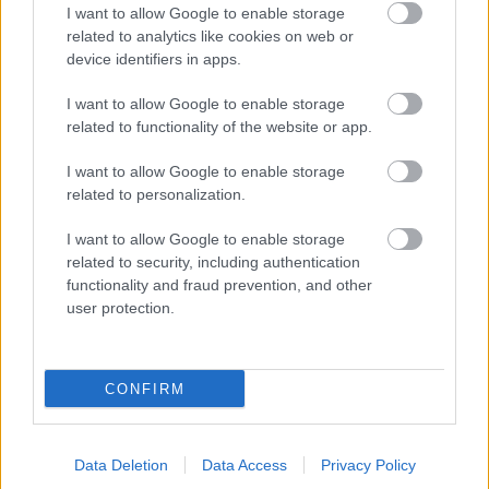
I want to allow Google to enable storage
related to analytics like cookies on web or
device identifiers in apps.
I want to allow Google to enable storage
ONE MORE LIKE: A MAGYAR SPORTDRÁMA, AMI
related to functionality of the website or app.
MEGHÓDÍTOTTA LAS VEGAST IS
I want to allow Google to enable storage
related to personalization.
I want to allow Google to enable storage
related to security, including authentication
functionality and fraud prevention, and other
user protection.
NÉGY TITOKZATOS FŐHŐS EGY LAKÁSBAN -
ISMERD MEG KÖZELEBBRŐL AZ EGYKUTYA
FŐSZEREPLŐIT
CONFIRM
A bejegyzés trackback címe:
Data Deletion
Data Access
Privacy Policy
https://kulturpart.hu/api/trackback/id/7935250