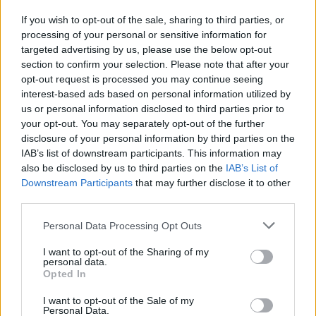
If you wish to opt-out of the sale, sharing to third parties, or
processing of your personal or sensitive information for
targeted advertising by us, please use the below opt-out
section to confirm your selection. Please note that after your
opt-out request is processed you may continue seeing
interest-based ads based on personal information utilized by
us or personal information disclosed to third parties prior to
your opt-out. You may separately opt-out of the further
disclosure of your personal information by third parties on the
IAB’s list of downstream participants. This information may
also be disclosed by us to third parties on the
IAB’s List of
Downstream Participants
that may further disclose it to other
third parties.
Szervét Tibor
Please note that this website/app uses one or more Google
Personal Data Processing Opt Outs
services and may gather and store information including but
A fekete múmia átka
című film elsőként az M1-
not limited to your visit or usage behaviour. You may click to
I want to opt-out of the Sharing of my
personal data.
en lesz látható, várhatón jövő tavasszal. Idén
grant or deny consent to Google and its third-party tags to
Opted In
nyolc tévéfilm elkészítését támogatja a
use your data for below specified purposes in below Google
consent section.
médiahatóság, több mint hétszáz millió
I want to opt-out of the Sale of my
Personal Data.
forinttal.