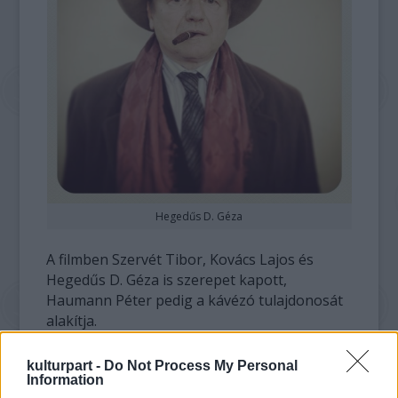
Hegedűs D. Géza
A filmben Szervét Tibor, Kovács Lajos és
Hegedűs D. Géza is szerepet kapott,
Haumann Péter pedig a kávézó tulajdonosát
alakítja.
kulturpart -
Do Not Process My Personal
Information