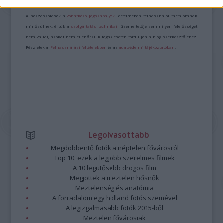
Kommentek:
A hozzászólások a
vonatkozó jogszabályok
értelmében felhasználói tartalomnak
minősülnek, értük a
szolgáltatás technikai
üzemeltetője semmilyen felelősséget
nem vállal, azokat nem ellenőrzi. Kifogás esetén forduljon a blog szerkesztőjéhez.
Részletek a
Felhasználási feltételekben
és az
adatvédelmi tájékoztatóban
.
Legolvasottabb
Megdöbbentő fotók a néptelen fővárosról
Top 10: ezek a legjobb szerelmes filmek
A 10 legütősebb drogos film
Megjöttek a meztelen hősnők
Meztelenség és anatómia
A forradalom egy holland fotós szemével
A legizgalmasabb fotók 2015-ből
Meztelen fővárosiak