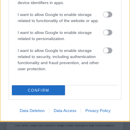
device identifiers in apps.
AZ EMBERSÉG ÜNNEPE
I want to allow Google to enable storage
related to functionality of the website or app.
I want to allow Google to enable storage
related to personalization.
I want to allow Google to enable storage
related to security, including authentication
functionality and fraud prevention, and other
„NEM TÖBB EZER EMBERRE UTAZUNK, HANEM
user protection.
EGY VÁLOGATOTT TÁRSASÁGRA”
CONFIRM
A bejegyzés trackback címe:
https://kulturpart.hu/api/trackback/id/7935260
Kommentek:
Data Deletion
Data Access
Privacy Policy
A hozzászólások a
vonatkozó jogszabályok
értelmében felhasználói tartalomnak
minősülnek, értük a
szolgáltatás technikai
üzemeltetője semmilyen felelősséget
nem vállal, azokat nem ellenőrzi. Kifogás esetén forduljon a blog szerkesztőjéhez.