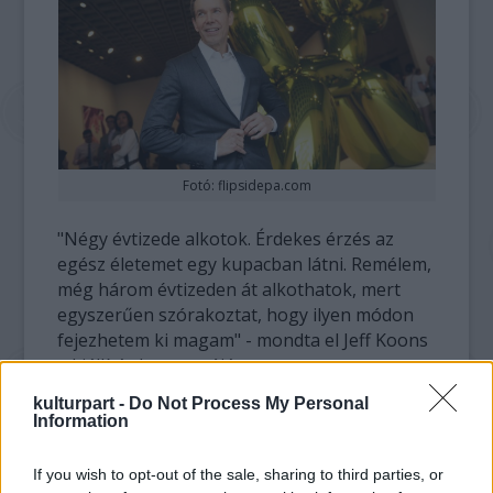
Fotó: flipsidepa.com
"Négy évtizede alkotok. Érdekes érzés az
egész életemet egy kupacban látni. Remélem,
még három évtizeden át alkothatok, mert
egyszerűen szórakoztat, hogy ilyen módon
fejezhetem ki magam" - mondta el Jeff Koons
a kiállítás bemutatóján.
kulturpart -
Do Not Process My Personal
A tárlat ősszel a párizsi Pompidou Központba
Information
költözik, majd 2015. június 5-től a bilbaói
Guggenheim Múzeumban lesz látható.
If you wish to opt-out of the sale, sharing to third parties, or