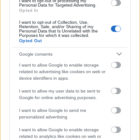
I want to opt-out of processing my
Personal Data for Targeted Advertising.
Forrás:
Hirado.hu
Opted In
I want to opt-out of Collection, Use,
Retention, Sale, and/or Sharing of my
Personal Data that Is Unrelated with the
Purposes for which it was collected.
Opted Out
New York
Kiállítás
Múzeum
Jeff Koons
Képző
Popkultúra
Google consents
I want to allow Google to enable storage
related to advertising like cookies on web or
device identifiers in apps.
I want to allow my user data to be sent to
Google for online advertising purposes.
A MŰVÉSZET MINDENKIÉ!
I want to allow Google to send me
personalized advertising.
I want to allow Google to enable storage
related to analytics like cookies on web or