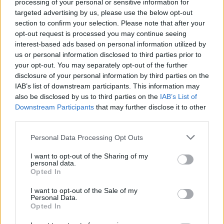
processing of your personal or sensitive information for
A Koons-kiállítás az első olyan egyszemélyes
targeted advertising by us, please use the below opt-out
tárlat, amely Marcel Breuer magyar
section to confirm your selection. Please note that after your
származású építész híres dobozalakú
opt-out request is processed you may continue seeing
interest-based ads based on personal information utilized by
épületét teljesen megtölti - és ez az utolsó
us or personal information disclosed to third parties prior to
kiállítás is ebben az épületben. 2015-ben
your opt-out. You may separately opt-out of the further
ugyanis a Whitney Múzeum új helyre, nyolc
disclosure of your personal information by third parties on the
kilométerrel délebbre költözik, jelenlegi
IAB’s list of downstream participants. This information may
épületében pedig a Metropolitan Múzeum
also be disclosed by us to third parties on the
IAB’s List of
modern és kortárs gyűjteménye kap helyet.
Downstream Participants
that may further disclose it to other
third parties.
A Whitney új épületét Renzo Piano
Please note that this website/app uses one or more Google
sztárépítész tervezte, a High Line parkra
Personal Data Processing Opt Outs
services and may gather and store information including but
nyíló múzeum aszimmetrikus lesz. 2015-ben
not limited to your visit or usage behaviour. You may click to
I want to opt-out of the Sharing of my
adják át, 422 millió dollárba (mintegy 96,6
personal data.
grant or deny consent to Google and its third-party tags to
milliárd forintba) kerül, viszont háromszor
Opted In
use your data for below specified purposes in below Google
annyi területtel rendelkezik, mint a régi
consent section.
I want to opt-out of the Sale of my
épület, nyolc emeletén pedig több terasz és
Personal Data.
Manhattanre nyíló panoráma várja majd a
Opted In
látogatókat.