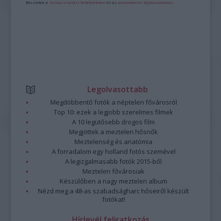
Részletek a
Felhasználási feltételekben
és az
adatvédelmi tájékoztatóban
.
Legolvasottabb
Megdöbbentő fotók a néptelen fővárosról
Top 10: ezek a legjobb szerelmes filmek
A 10 legütősebb drogos film
Megjöttek a meztelen hősnők
Meztelenség és anatómia
A forradalom egy holland fotós szemével
A legizgalmasabb fotók 2015-ből
Meztelen fővárosiak
Készülőben a nagy meztelen album
Nézd meg a 48-as szabadságharc hőseiről készült
fotókat!
Hírlevél feliratkozás