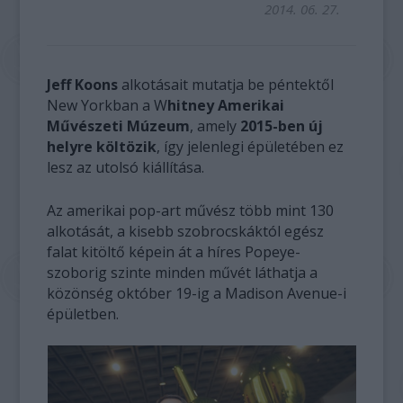
2014. 06. 27.
Jeff Koons
alkotásait mutatja be péntektől
New Yorkban a W
hitney Amerikai
Művészeti Múzeum
, amely
2015-ben új
helyre költözik
, így jelenlegi épületében ez
lesz az utolsó kiállítása.
Az amerikai pop-art művész több mint 130
alkotását, a kisebb szobrocskáktól egész
falat kitöltő képein át a híres Popeye-
szoborig szinte minden művét láthatja a
közönség október 19-ig a Madison Avenue-i
épületben.