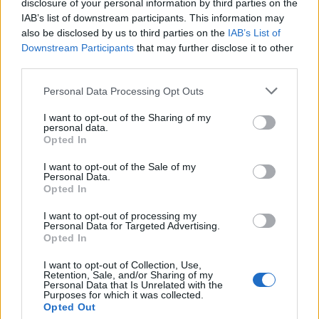
disclosure of your personal information by third parties on the
IAB’s list of downstream participants. This information may
also be disclosed by us to third parties on the
IAB’s List of
Downstream Participants
that may further disclose it to other
third parties.
Please note that this website/app uses one or more Google
Personal Data Processing Opt Outs
services and may gather and store information including but
not limited to your visit or usage behaviour. You may click to
I want to opt-out of the Sharing of my
personal data.
- Teljesen más élmény volt, mint az Alkonyat,
grant or deny consent to Google and its third-party tags to
Opted In
egy másik véglet, amit nagyon jó volt
use your data for below specified purposes in below Google
megtapasztalni. Az Alkonyattal ugye sima ügy
consent section.
I want to opt-out of the Sale of my
Personal Data.
volt, az az őrület, ami azt a sorozatot
Opted In
végigkísérte, a rajongók, minden. Ez viszont
egy egészen fantasztikus kirándulás volt,
I want to opt-out of processing my
Personal Data for Targeted Advertising.
belekóstolni a képregényőrültek világába –
Opted In
lelkendezett Green.
I want to opt-out of Collection, Use,
Retention, Sale, and/or Sharing of my
Zach Braff nem először készített filmet a
Personal Data that Is Unrelated with the
sikertelen színészsorsról. Tíz évvel ezelőtt A
Purposes for which it was collected.
Opted Out
régi környékben ugyancsak egy családi