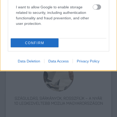
I want to allow Google to enable storage
related to security, including authentication
functionality and fraud prevention, and other
user protection.
TERMÉSZETFELETTI ERŐK ÉS ELFELEDETT
CONFIRM
TITKOK: ITT A SHELBY OAKS – A GONOSZ
NYOMÁBAN MAGYAR ELŐZETESE
Data Deletion
Data Access
Privacy Policy
SZÁGULDÁS, SÁRKÁNYOK, ROSSZFIÚK – A NYÁR
10 LEGKEDVELTEBB MOZIJA MAGYARORSZÁGON