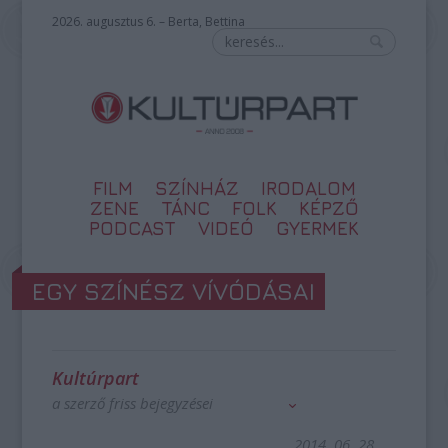
2026. augusztus 6. – Berta, Bettina
FILM
SZÍNHÁZ
IRODALOM
ZENE
TÁNC
FOLK
KÉPZŐ
PODCAST
VIDEÓ
GYERMEK
EGY SZÍNÉSZ VÍVÓDÁSAI
Kultúrpart
a szerző friss bejegyzései
2014. 06. 28.