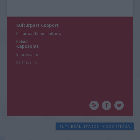
Kultúrpart Csoport
Kultúrpart Kommunikáció
Rólunk
Kapcsolat
Impresszum
Partnereink
SÜTI BEÁLLÍTÁSOK MÓDOSÍTÁSA