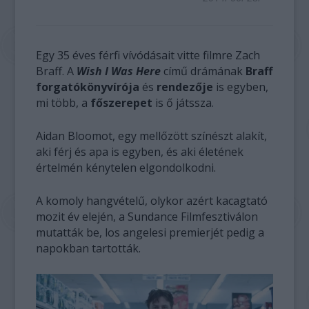
Egy 35 éves férfi vívódásait vitte filmre Zach
Braff. A
Wish I Was Here
című drámának
Braff
forgatókönyvírója
és
rendezője
is egyben,
mi több, a
főszerepet
is ő játssza.
Aidan Bloomot, egy mellőzött színészt alakít,
aki férj és apa is egyben, és aki életének
értelmén kénytelen elgondolkodni.
A komoly hangvételű, olykor azért kacagtató
mozit év elején, a Sundance Filmfesztiválon
mutatták be, los angelesi premierjét pedig a
napokban tartották.