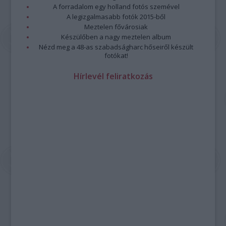
A forradalom egy holland fotós szemével
A legizgalmasabb fotók 2015-ből
Meztelen fővárosiak
Készülőben a nagy meztelen album
Nézd meg a 48-as szabadságharc hőseiről készült
fotókat!
Hírlevél feliratkozás