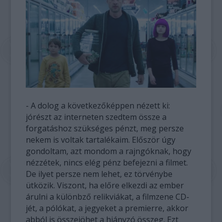
- A dolog a következőképpen nézett ki:
jórészt az interneten szedtem össze a
forgatáshoz szükséges pénzt, meg persze
nekem is voltak tartalékaim. Először úgy
gondoltam, azt mondom a rajngóknak, hogy
nézzétek, nincs elég pénz befejezni a filmet.
De ilyet persze nem lehet, ez törvénybe
ütközik. Viszont, ha előre elkezdi az ember
árulni a különbző relikviákat, a filmzene CD-
jét, a pólókat, a jegyeket a premierre, akkor
abból is összejöhet a hiányzó összeg. Ezt