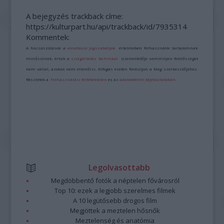
A bejegyzés trackback címe:
https://kulturpart.hu/api/trackback/id/7935314
Kommentek:
A hozzászólások a
vonatkozó jogszabályok
értelmében felhasználói tartalomnak
minősülnek, értük a
szolgáltatás technikai
üzemeltetője semmilyen felelősséget
nem vállal, azokat nem ellenőrzi. Kifogás esetén forduljon a blog szerkesztőjéhez.
Részletek a
Felhasználási feltételekben
és az
adatvédelmi tájékoztatóban
.
Legolvasottabb
Megdöbbentő fotók a néptelen fővárosról
Top 10: ezek a legjobb szerelmes filmek
A 10 legütősebb drogos film
Megjöttek a meztelen hősnők
Meztelenség és anatómia