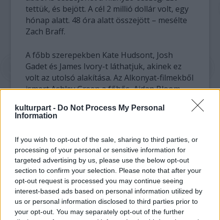
tettük, és bejött. A cél 2 millió dollár volt, egy
hónap alatt. 48 óra alatt összejött – mesélte
Zach Braff.
A főbb szerepekben Kate Hudsont, Josh
Gadet és James Ivory-t láthatjuk, akinek ez
volt az utolsó alakítása. Az Alkonyat-filmekből
ismert Ashley Green a főhős, Aidan Bloom
bátyjának képregényőrült szerelmét játssza.
kulturpart -
Do Not Process My Personal
Information
If you wish to opt-out of the sale, sharing to third parties, or
processing of your personal or sensitive information for
targeted advertising by us, please use the below opt-out
section to confirm your selection. Please note that after your
opt-out request is processed you may continue seeing
interest-based ads based on personal information utilized by
us or personal information disclosed to third parties prior to
your opt-out. You may separately opt-out of the further