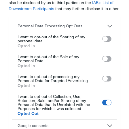
barackos tiramisut szolgáltak fel.
also be disclosed by us to third parties on the
IAB’s List of
Downstream Participants
that may further disclose it to other
A mindössze 50 perces vacsora ára a kínai
third parties.
sajtóértesülések szerint 8888 jüanba (320
Please note that this website/app uses one or more Google
Personal Data Processing Opt Outs
ezer forint) kerül. Ebből ugyanakkor a
services and may gather and store information including but
szervezőknek a térbiztosítás díját is fizetniük
not limited to your visit or usage behaviour. You may click to
I want to opt-out of the Sharing of my
kell, a biztonság garantálására ugyanis az Égi
personal data.
grant or deny consent to Google and its third-party tags to
Opted In
Étterem alatti közteret átmenetileg lezárták,
use your data for below specified purposes in below Google
ilyen magasból ugyanis már egy kiskanál
consent section.
I want to opt-out of the Sale of my
vagy villa leejtése is komoly testi sérülést
Personal Data.
Opted In
okozhat. Az esős évszak Sanghajban való
június végi beköszöntével az égi étkezéseket
I want to opt-out of processing my
a szervezők csupán korlátozott időre, jövő
Personal Data for Targeted Advertising.
Opted In
hétfőig vállalják, ígéretük szerint ugyanakkor
szeptemberben visszatérnek, szélesebb
I want to opt-out of Collection, Use,
kalandvágyó és fizetőképes lakosok előtt
Retention, Sale, and/or Sharing of my
Personal Data that Is Unrelated with the
megteremtve a lehetőséget egy nem
Purposes for which it was collected.
hagyományos élményre.
Opted Out
Google consents
Forrás:
MTI