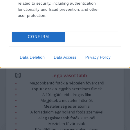
related to security, including authentication
A hozzászólások a
vonatkozó jogszabályok
értelmében felhasználói tartalomnak
functionality and fraud prevention, and other
minősülnek, értük a
szolgáltatás technikai
üzemeltetője semmilyen felelősséget
user protection.
nem vállal, azokat nem ellenőrzi. Kifogás esetén forduljon a blog szerkesztőjéhez.
Részletek a
Felhasználási feltételekben
és az
adatvédelmi tájékoztatóban
.
CONFIRM
Data Deletion
Data Access
Privacy Policy
Legolvasottabb
Megdöbbentő fotók a néptelen fővárosról
Top 10: ezek a legjobb szerelmes filmek
A 10 legütősebb drogos film
Megjöttek a meztelen hősnők
Meztelenség és anatómia
A forradalom egy holland fotós szemével
A legizgalmasabb fotók 2015-ből
Meztelen fővárosiak
Készülőben a nagy meztelen album