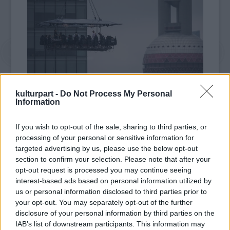
kulturpart -
Do Not Process My Personal
Information
fotó: dailyrecord.co.uk
If you wish to opt-out of the sale, sharing to third parties, or
A kiszolgálást a téglalap alapú platform
processing of your personal or sensitive information for
targeted advertising by us, please use the below opt-out
szélein lévő asztalok által védett közepén
section to confirm your selection. Please note that after your
mozgó szakács és pincérek végzik,
opt-out request is processed you may continue seeing
természetesen biztonsági garanciákkal. Ők
interest-based ads based on personal information utilized by
az első hétvégén megtartott égi étkezés
us or personal information disclosed to third parties prior to
alkalmával citromos tengeri sügért,
your opt-out. You may separately opt-out of the further
gyömbéres rákot, vörösborsos mártásban
disclosure of your personal information by third parties on the
sült paradicsomot és uborkát, valamint
IAB’s list of downstream participants. This information may