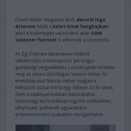
Ötven méter magasan lévő,
daruról lógó
étterem
hódít a
kelet-kínai Sanghajban
,
ahol a különleges vacsoráért akár
több
százezer forintot
is elkérnek a szervezők.
Az Égi Étterem becenévvel ellátott
vállalkozást a metropolisz pénzügyi-
gazdasági negyedében, Lucsiacujban hirdette
meg az ottani ötcsillagos Season Hotel. Az
emelődaruval félszáz méter magasra
felhúzott asztal körül egy időben 22 fő ülhet,
őket a vidámparkokban használatos
biztonsági technikákkal rögzítik székeikhez,
tányérjaik, poharaik ugyanakkor
értelemszerűen szabadon mozgathatók.