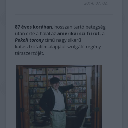
2014. 07. 02.
87 éves korában
, hosszan tartó betegség
után érte a halál az
amerikai sci-fi írót
, a
Pokoli torony
című nagy sikerű
katasztrófafilm alapjául szolgáló regény
társszerzőjét.