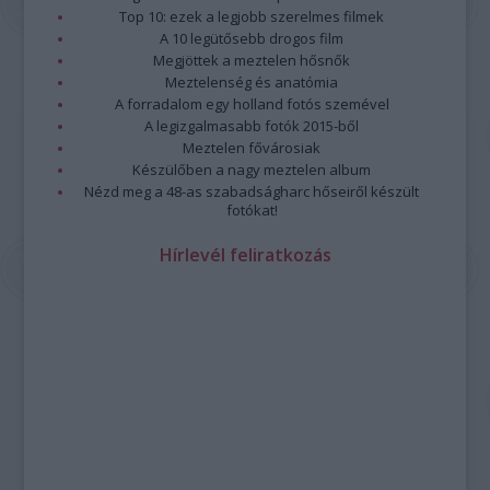
Top 10: ezek a legjobb szerelmes filmek
A 10 legütősebb drogos film
Megjöttek a meztelen hősnők
Meztelenség és anatómia
A forradalom egy holland fotós szemével
A legizgalmasabb fotók 2015-ből
Meztelen fővárosiak
Készülőben a nagy meztelen album
Nézd meg a 48-as szabadságharc hőseiről készült
fotókat!
Hírlevél feliratkozás