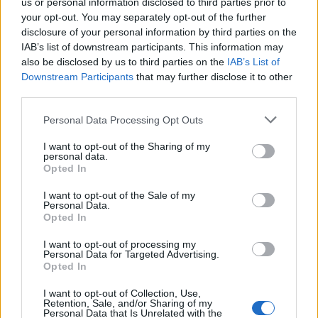
us or personal information disclosed to third parties prior to
főszereplésével.
your opt-out. You may separately opt-out of the further
disclosure of your personal information by third parties on the
A homoszexuális Robinson volt Harvey Milk,
IAB’s list of downstream participants. This information may
a másságát elsőként nyíltan vállaló amerikai
also be disclosed by us to third parties on the
IAB’s List of
Downstream Participants
that may further disclose it to other
politikus beszédírója. A Sean Penn
third parties.
főszereplésével forgatott
Milk
című 2008-as
produkcióban Robinson is kapott egy kisebb
Please note that this website/app uses one or more Google
Personal Data Processing Opt Outs
szerepet.
services and may gather and store information including but
not limited to your visit or usage behaviour. You may click to
I want to opt-out of the Sharing of my
personal data.
grant or deny consent to Google and its third-party tags to
Opted In
Forrás:
MTI
use your data for below specified purposes in below Google
consent section.
I want to opt-out of the Sale of my
Personal Data.
Opted In
I want to opt-out of processing my
Amerika
Sci-fi
Irodalom
Gyász
Personal Data for Targeted Advertising.
Opted In
I want to opt-out of Collection, Use,
Retention, Sale, and/or Sharing of my
Personal Data that Is Unrelated with the