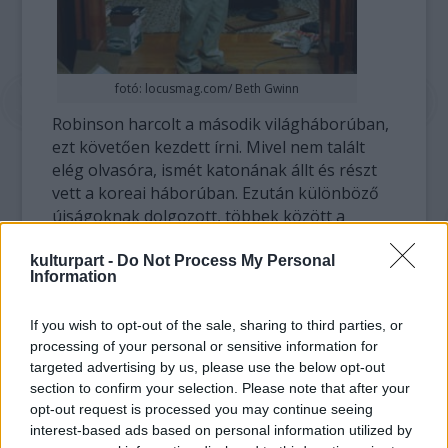
fotó: locusmag.com/ Beth Gwinn
Robinson harcolt a második világháborúban,
ezt követően kezdett írni. Mivel nem talált
elég olvasóra, ismét katonának állt és részt
vett a koreai háborúban. Ezután különböző
újságoknak dolgozott, többek között a
Playboynak.
kulturpart -
Do Not Process My Personal
Information
1956-ban írt első,
Az erő
című - magyarul a
Galaktika folyóiratban folytatásokban
If you wish to opt-out of the sale, sharing to third parties, or
megjelent - regénye nagy sikert aratott és
processing of your personal or sensitive information for
meg is filmesítették. Több könyvet írt
targeted advertising by us, please use the below opt-out
kollégájával, Thomas N. Scortiával közösen,
section to confirm your selection. Please note that after your
többek között a
The Glass Inferno
című
opt-out request is processed you may continue seeing
regényt, amelyből 1974-ben elkészült a
Pokoli
interest-based ads based on personal information utilized by
torony
Steve McQueen és Paul Newman