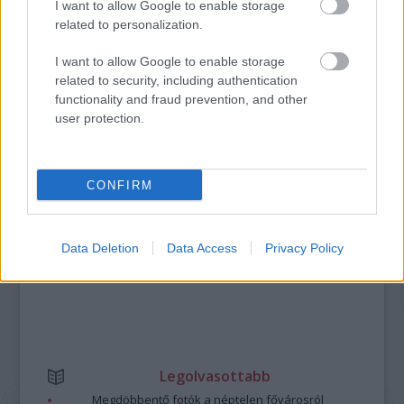
I want to allow Google to enable storage
ERDŐ VAN IDEBENN: TÓTH MARCSI AZ ÚJ
related to personalization.
MARGÓ-DÍJAS
I want to allow Google to enable storage
related to security, including authentication
functionality and fraud prevention, and other
A bejegyzés trackback címe:
user protection.
https://kulturpart.hu/api/trackback/id/7935428
Kommentek:
A hozzászólások a
vonatkozó jogszabályok
értelmében felhasználói tartalomnak
minősülnek, értük a
szolgáltatás technikai
üzemeltetője semmilyen felelősséget
CONFIRM
nem vállal, azokat nem ellenőrzi. Kifogás esetén forduljon a blog szerkesztőjéhez.
Részletek a
Felhasználási feltételekben
és az
adatvédelmi tájékoztatóban
.
Data Deletion
Data Access
Privacy Policy
Legolvasottabb
Megdöbbentő fotók a néptelen fővárosról