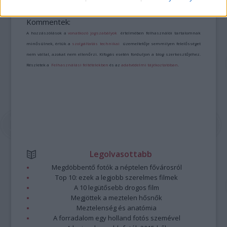
A bejegyzés trackback címe:
https://kulturpart.hu/api/trackback/id/7935422
Kommentek:
A hozzászólások a
vonatkozó jogszabályok
értelmében felhasználói tartalomnak
minősülnek, értük a
szolgáltatás technikai
üzemeltetője semmilyen felelősséget
nem vállal, azokat nem ellenőrzi. Kifogás esetén forduljon a blog szerkesztőjéhez.
Részletek a
Felhasználási feltételekben
és az
adatvédelmi tájékoztatóban
.
Legolvasottabb
Megdöbbentő fotók a néptelen fővárosról
Top 10: ezek a legjobb szerelmes filmek
A 10 legütősebb drogos film
Megjöttek a meztelen hősnők
Meztelenség és anatómia
A forradalom egy holland fotós szemével