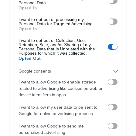
több mint 100 ezer elesett katona hamvait
Personal Data.
őrzik. Redipugliától egy kilométerre található
Opted In
az osztrák-magyar haditemető az Osztrák-
I want to opt-out of processing my
Magyar Monarchia térségben elesett 14 ezer
Personal Data for Targeted Advertising.
550 katonájának nyughelyével.
Opted In
I want to opt-out of Collection, Use,
Forrás:
MTI
Retention, Sale, and/or Sharing of my
Personal Data that Is Unrelated with the
Purposes for which it was collected.
Opted Out
Google consents
Olaszország
Zene
Történelem
I. Világháború
Riccardo
Muti
Komolyzene
I want to allow Google to enable storage
related to advertising like cookies on web or
device identifiers in apps.
I want to allow my user data to be sent to
Google for online advertising purposes.
I want to allow Google to send me
personalized advertising.
CONCERTO MESTERISKOLA ALBRECHT MAYER