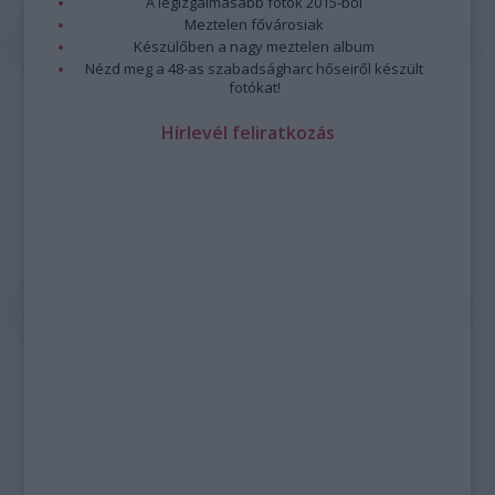
A legizgalmasabb fotók 2015-ből
Meztelen fővárosiak
Készülőben a nagy meztelen album
Nézd meg a 48-as szabadságharc hőseiről készült
fotókat!
Hírlevél feliratkozás