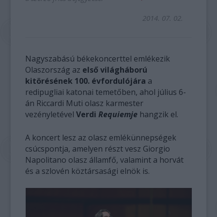
2014. 07. 02.
Nagyszabású békekoncerttel emlékezik
Olaszország az
első világháború
kitörésének 100. évfordulójára
a
redipugliai katonai temetőben, ahol július 6-
án Riccardi Muti olasz karmester
vezényletével
Verdi
Requiemje
hangzik el.
A koncert lesz az olasz emlékünnepségek
csúcspontja, amelyen részt vesz Giorgio
Napolitano olasz államfő, valamint a horvát
és a szlovén köztársasági elnök is.