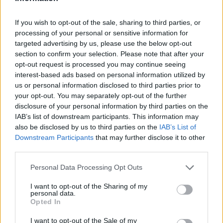
Liszt Ferenc Zeneművészeti Egyetem Új Liszt
Ferenc Kamarakórusa, valamint a ljubljanai és
If you wish to opt-out of the sale, sharing to third parties, or
a zágrábi zeneakadémiák kórusai alkotják.
processing of your personal or sensitive information for
targeted advertising by us, please use the below opt-out
A koncertet élőben közvetíti a RAI
section to confirm your selection. Please note that after your
közszolgálati televízió.
opt-out request is processed you may continue seeing
interest-based ads based on personal information utilized by
us or personal information disclosed to third parties prior to
"Ezzel az kezdeményezésünkkel azt akarjuk
your opt-out. You may separately opt-out of the further
hangsúlyozni, hogy a zene összeköt. Száz év
disclosure of your personal information by third parties on the
alatt a világ gyökeresen megváltozott.
IAB’s list of downstream participants. This information may
Európa kicsiny lett ebben a globális világban"
also be disclosed by us to third parties on the
IAB’s List of
- hangoztatta Dario Franceschini olasz
Downstream Participants
that may further disclose it to other
kulturális miniszter.
third parties.
Please note that this website/app uses one or more Google
Az észak-olaszországi Fogliano
Personal Data Processing Opt Outs
services and may gather and store information including but
Redipugliában, az I. világháború ütközeteinek
not limited to your visit or usage behaviour. You may click to
I want to opt-out of the Sharing of my
helyszínén található Európa legnagyobb első
personal data.
grant or deny consent to Google and its third-party tags to
világháborús katonai emlékműve. Az
Opted In
use your data for below specified purposes in below Google
emlékművet 22 lépcső alkotja, amelyek a
consent section.
I want to opt-out of the Sale of my