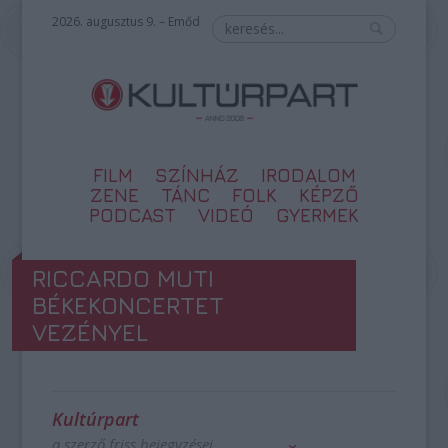
2026. augusztus 9. – Emőd
FILM
SZÍNHÁZ
IRODALOM
ZENE
TÁNC
FOLK
KÉPZŐ
PODCAST
VIDEÓ
GYERMEK
RICCARDO MUTI
BÉKEKONCERTET
VEZÉNYEL
Kultúrpart
a szerző friss bejegyzései