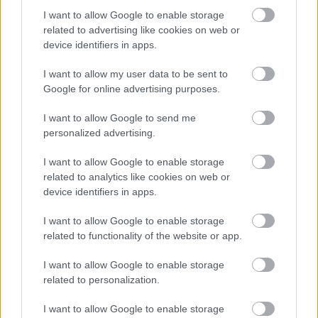
I want to allow Google to enable storage
related to advertising like cookies on web or
device identifiers in apps.
TERMÉSZETFELETTI ERŐK ÉS ELFELEDETT
TITKOK: ITT A SHELBY OAKS – A GONOSZ
I want to allow my user data to be sent to
NYOMÁBAN MAGYAR ELŐZETESE
Google for online advertising purposes.
I want to allow Google to send me
personalized advertising.
I want to allow Google to enable storage
related to analytics like cookies on web or
device identifiers in apps.
SZÁGULDÁS, SÁRKÁNYOK, ROSSZFIÚK – A NYÁR
I want to allow Google to enable storage
10 LEGKEDVELTEBB MOZIJA MAGYARORSZÁGON
related to functionality of the website or app.
I want to allow Google to enable storage
related to personalization.
A bejegyzés trackback címe:
https://kulturpart.hu/api/trackback/id/7935496
I want to allow Google to enable storage
Kommentek: