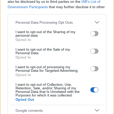
also be disclosed by us to third parties on the
IAB’s List of
Downstream Participants
that may further disclose it to other
Forrás:
MTI
third parties.
Please note that this website/app uses one or more Google
Personal Data Processing Opt Outs
services and may gather and store information including but
not limited to your visit or usage behaviour. You may click to
I want to opt-out of the Sharing of my
personal data.
grant or deny consent to Google and its third-party tags to
Film
Hollywood
Önéletrajz
Színészek
Opted In
use your data for below specified purposes in below Google
consent section.
I want to opt-out of the Sale of my
Personal Data.
Opted In
I want to opt-out of processing my
Personal Data for Targeted Advertising.
Opted In
I want to opt-out of Collection, Use,
SZEMBE MERSZ NÉZNI AZZAL, AKIVÉ
Retention, Sale, and/or Sharing of my
VÁLHATTÁL VOLNA?
Personal Data that Is Unrelated with the
Purposes for which it was collected.
Opted Out
Google consents