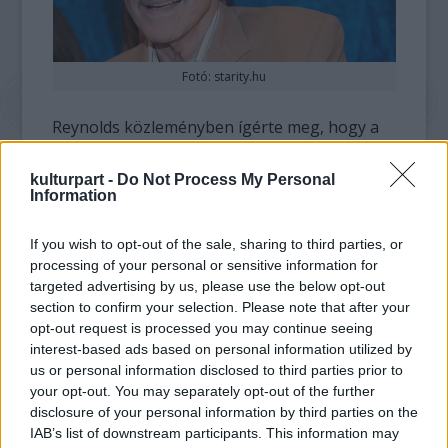
Fotó: starity.hu
Reynolds közleményben ígérte meg, hogy a
történtekhez hűen tolmácsolja emlékeit. Nem
feledkezik el Sally Fieldről és Loni
kulturpart -
Do Not Process My Personal
Andersonról sem, akikhez szerelmi kapcsolat
Information
fűzte. A memoárban várhatóan szó esik Clint
Eastwooddal, Frank Sinatrával és Johnny
If you wish to opt-out of the sale, sharing to third parties, or
Carsonnal való barátságáról is.
processing of your personal or sensitive information for
targeted advertising by us, please use the below opt-out
section to confirm your selection. Please note that after your
Reynolds népszerű filmjei közé tartozik a
opt-out request is processed you may continue seeing
Smokey és a Bandita
-sorozat, a
Boogie Nights
,
interest-based ads based on personal information utilized by
amelyért 1998-ban Golden Globe-díjat kapott,
us or personal information disclosed to third parties prior to
valamint a
Felpörgetve
című autóversenyzős
your opt-out. You may separately opt-out of the further
akciófilm is.
disclosure of your personal information by third parties on the
IAB’s list of downstream participants. This information may