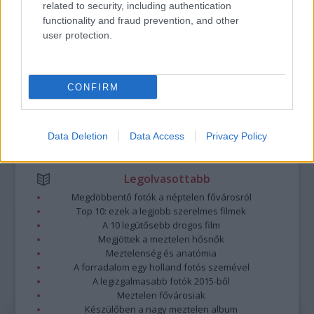
related to security, including authentication
A hozzászólások a
vonatkozó jogszabályok
értelmében felhasználói tartalomnak
functionality and fraud prevention, and other
minősülnek, értük a
szolgáltatás technikai
üzemeltetője semmilyen felelősséget
user protection.
nem vállal, azokat nem ellenőrzi. Kifogás esetén forduljon a blog szerkesztőjéhez.
Részletek a
Felhasználási feltételekben
és az
adatvédelmi tájékoztatóban
.
CONFIRM
Data Deletion
Data Access
Privacy Policy
Legolvasottabb
Megdöbbentő fotók a néptelen fővárosról
Top 10: ezek a legjobb szerelmes filmek
A 10 legütősebb drogos film
Megjöttek a meztelen hősnők
Meztelenség és anatómia
A forradalom egy holland fotós szemével
A legizgalmasabb fotók 2015-ből
Meztelen fővárosiak
Készülőben a nagy meztelen album