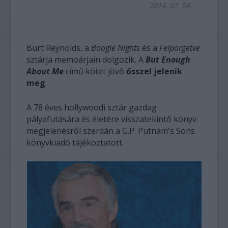
2014. 07. 04.
Burt Reynolds, a
Boogie Nights
és a
Felpörgetve
sztárja memoárjain dolgozik. A
But Enough
About Me
című kötet jövő
ősszel jelenik
meg
.
A 78 éves hollywoodi sztár gazdag
pályafutására és életére visszatekintő könyv
megjelenésről szerdán a G.P. Putnam's Sons
könyvkiadó tájékoztatott.