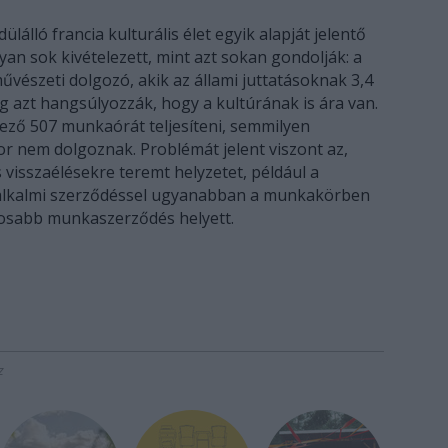
álló francia kulturális élet egyik alapját jelentő
an sok kivételezett, mint azt sokan gondolják: a
űvészeti dolgozó, akik az állami juttatásoknak 3,4
ig azt hangsúlyozzák, hogy a kultúrának is ára van.
lező 507 munkaórát teljesíteni, semmilyen
r nem dolgoznak. Problémát jelent viszont az,
visszaélésekre teremt helyzetet, például a
 alkalmi szerződéssel ugyanabban a munkakörben
tosabb munkaszerződés helyett.
z