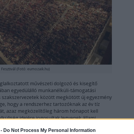
 Fesztivál (Fotó: eumozaik.hu)
glalkoztatott művészeti dolgozó és kisegítő
pában egyedülálló munkanélküli-támogatási
s szakszervezetek között megkötött új egyezmény
ge, hogy a rendszerhez tartozóknak az év tíz
t, azaz megközelítőleg három hónapot kell
üliség idejére jogosultak legyenek állami
 -
Do Not Process My Personal Information