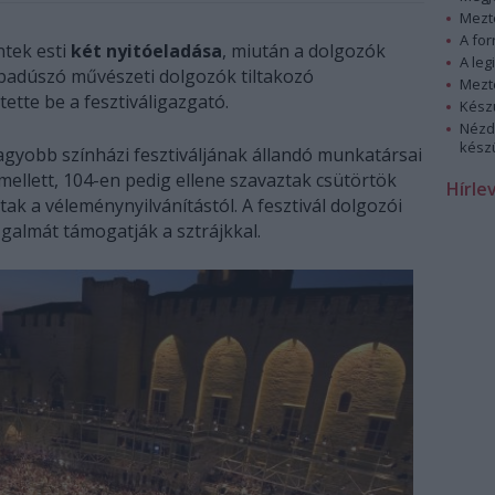
Mezt
A fo
tek esti
két nyitóeladása
, miután a dolgozók
A leg
abadúszó művészeti dolgozók tiltakozó
Mezt
tte be a fesztiváligazgató.
Kész
Nézd
készü
agyobb színházi fesztiváljának állandó munkatársai
llett, 104-en pedig ellene szavaztak csütörtök
Hírle
ak a véleménynyilvánítástól. A fesztivál dolgozói
galmát támogatják a sztrájkkal.