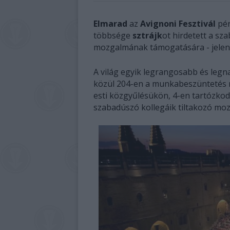
Elmarad
az
Avignoni Fesztivál
pén
többsége
sztrájk
ot hirdetett a sz
mozgalmának támogatására - jelente
A világ egyik legrangosabb és legn
közül 204-en a munkabeszüntetés me
esti közgyűlésükön, 4-en tartózkodt
szabadúszó kollegáik tiltakozó moz