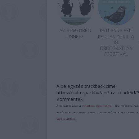
AZ EMBERSÉG
KATLANRA FEL!
ÜNNEPE
KEDDEN INDUL A
18.
ÖRDÖGKATLAN
FESZTIVÁL
A bejegyzés trackback címe:
https://kulturpart.hu/api/trackback/id
Kommentek:
A hozzászólások a
vonatkozó jogszabályok
értelmében felhas
felelősséget nem vállal, azokat nem ellenőrzi. Kifogás esetén 
tájékoztatóban
.