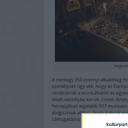
Avignoni
A mintegy 250 ezernyi alkalmilag fo
személyzet úgy véli, hogy az Euró
rendszerük a munkáltatók és egye
miatt veszélybe került. Ennek lénye
hónapjában legalább 507 munkaórá
dolgozniuk ahhoz, hogy a munkanélk
támogatásra.
kulturpart