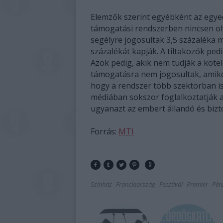
Elemzők szerint egyébként az egyedül
támogatási rendszerben nincsen oly
segélyre jogosultak 3,5 százaléka m
százalékát kapják. A tiltakozók ped
Azok pedig, akik nem tudják a köte
támogatásra nem jogosultak, amiko
hogy a rendszer több szektorban is 
médiában sokszor foglalkoztatják
ugyanazt az embert állandó és biz
Forrás:
MTI
Színház
Franciaország
Fesztivál
Premier
Pén