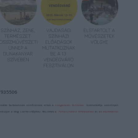
SZÍNHÁZ, ZENE,
VAJDASÁGI
ELSTARTOLT A
TERMÉSZET:
SZÍNHÁZI
MŰVÉSZETEK
ÖSSZMŰVÉSZETI
ELŐADÁSOK
VÖLGYE
ÜNNEP A
MUTATKOZNAK
DUNAKANYAR
BE A 13.
SZÍVÉBEN
VENDÉGVÁRÓ
FESZTIVÁLON
/7935506
ználói tartalomnak minősülnek, értük a
szolgáltatás technikai
üzemeltetője semmilyen
forduljon a blog szerkesztőjéhez. Részletek a
Felhasználási feltételekben
és az
adatvédelmi