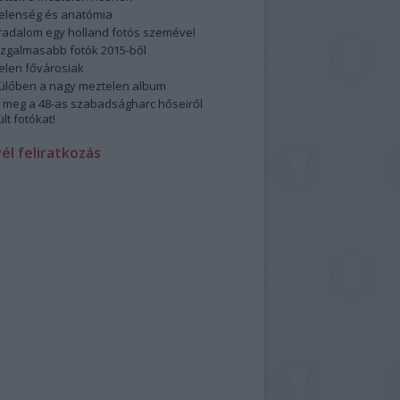
elenség és anatómia
rradalom egy holland fotós szemével
izgalmasabb fotók 2015-ből
elen fővárosiak
ülőben a nagy meztelen album
 meg a 48-as szabadságharc hőseiről
lt fotókat!
vél feliratkozás