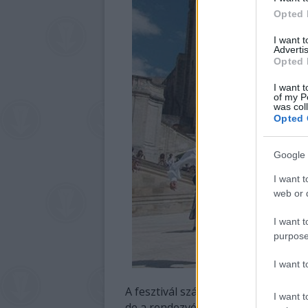
Opted 
I want 
Advertis
Opted 
I want t
of my P
was col
Opted 
Google 
I want t
web or d
I want t
purpose
I want 
A fesztivál számítása szerint mind
I want t
de a rendezvénysorozat maga nem 