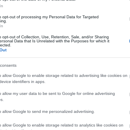
In
to opt-out of processing my Personal Data for Targeted
ing.
In
o opt-out of Collection, Use, Retention, Sale, and/or Sharing
ersonal Data that Is Unrelated with the Purposes for which it
lected.
Out
consents
o allow Google to enable storage related to advertising like cookies on
evice identifiers in apps.
o allow my user data to be sent to Google for online advertising
s.
to allow Google to send me personalized advertising.
en elmaradt előadás 45 ezer euró veszteséget okoz,
o allow Google to enable storage related to analytics like cookies on
marad el, miután kedden a dolgozók 80 százaléka