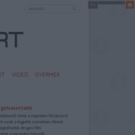
ST
VIDEÓ
GYERMEK
egolvasottabb
öbbentő fotók a néptelen fővárosról
0: ezek a legjobb szerelmes filmek
legütősebb drogos film
öttek a meztelen hősnők