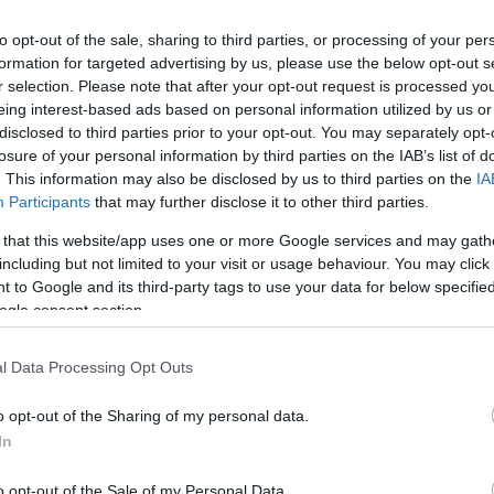
ezte: teljesen tiszteletben tartja a sztrájkjogot, a
retekben kell maradnia, még akkor, is ha az
to opt-out of the sale, sharing to third parties, or processing of your per
formation for targeted advertising by us, please use the below opt-out s
nehéz megélnie, hogy a nyitóelőadás bizonytalanná
r selection. Please note that after your opt-out request is processed y
eing interest-based ads based on personal information utilized by us or
disclosed to third parties prior to your opt-out. You may separately opt-
ivál vezetését, péntekre két premiert tervezett. A fő
losure of your personal information by third parties on the IAB’s list of
szudvarán Heinrich von Kleist
Homburg hercege
című
. This information may also be disclosed by us to third parties on the
IA
z Giorgio Barberio Corsetti rendezésében. Ezzel az
Participants
that may further disclose it to other third parties.
951-ben Jean Vilar az Avignoni Fesztivált Gérard
 that this website/app uses one or more Google services and may gath
k premier
Coup fatal
címmel Alain Platel balettje lett
including but not limited to your visit or usage behaviour. You may click 
 to Google and its third-party tags to use your data for below specifi
ogle consent section.
ivál programjában több mint ötven előadás szerepel
ésével, az off programokban csaknem ezer
l Data Processing Opt Outs
eg.
o opt-out of the Sharing of my personal data.
In
o opt-out of the Sale of my Personal Data.