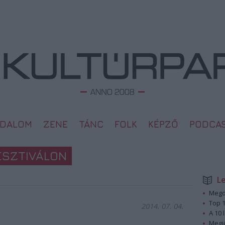
ODALOM
ZENE
TÁNC
FOLK
KÉPZŐ
PODCA
ESZTIVÁLON
L
Megd
Top 1
2014. 07. 04.
A 10 
Megj