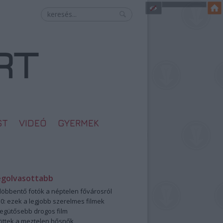
ST
VIDEÓ
GYERMEK
egolvasottabb
öbbentő fotók a néptelen fővárosról
0: ezek a legjobb szerelmes filmek
legütősebb drogos film
öttek a meztelen hősnők