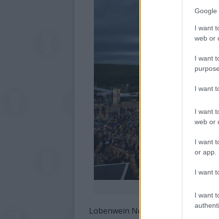
Google 
I want t
web or d
I want t
purpose
I want 
I want t
web or d
I want t
or app.
I want t
Borús kilátások a 
I want t
authenti
Lobenwein Norbert hozzátette: a fes