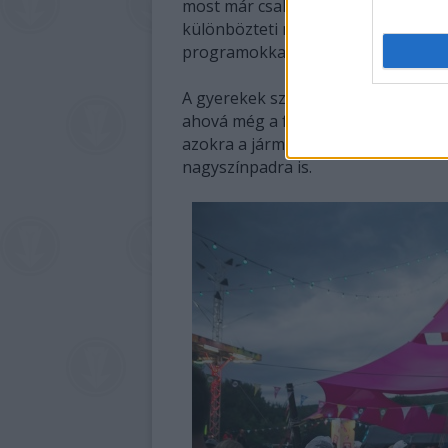
most már családjukkal együtt látog
különbözteti meg a többi fesztivál
programokkal.
A gyerekek szombaton 10 órától pél
ahová még a felnőtteket sem engedi
azokra a járművekre, amelyekkel a f
nagyszínpadra is.