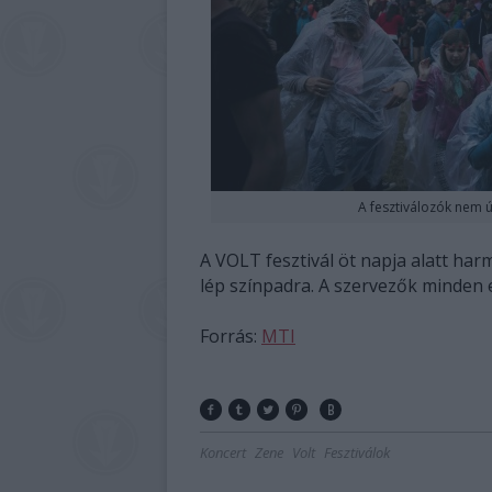
A fesztiválozók nem ú
A VOLT fesztivál öt napja alatt har
lép színpadra. A szervezők minden 
Forrás:
MTI
Koncert
Zene
Volt
Fesztiválok