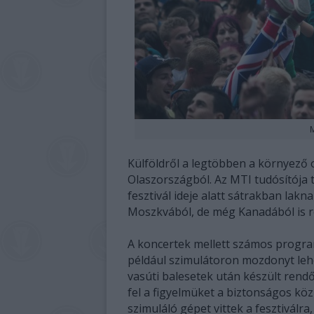
M
Külföldről a legtöbben a környező 
Olaszországból. Az MTI tudósítója ta
fesztivál ideje alatt sátrakban lak
Moszkvából, de még Kanadából is r
A koncertek mellett számos program 
például szimulátoron mozdonyt lehe
vasúti balesetek után készült rendő
fel a figyelmüket a biztonságos kö
szimuláló gépet vittek a fesztiválr