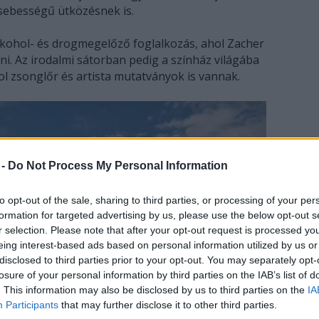
 sebességű ütközésnek is.
 alkohol- és drogmegelőző foglalkozás, ahol Zacher
ni. Az irodalmi sátorban pedig a színház világába
ol zsonglőr és artista mutatványok is vannak.
 -
Do Not Process My Personal Information
to opt-out of the sale, sharing to third parties, or processing of your per
formation for targeted advertising by us, please use the below opt-out s
r selection. Please note that after your opt-out request is processed y
eing interest-based ads based on personal information utilized by us or
disclosed to third parties prior to your opt-out. You may separately opt-
losure of your personal information by third parties on the IAB’s list of
. This information may also be disclosed by us to third parties on the
IA
Participants
that may further disclose it to other third parties.