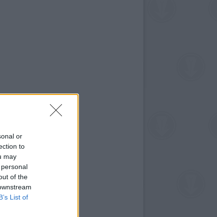
sonal or
ection to
ou may
 personal
out of the
 downstream
B’s List of