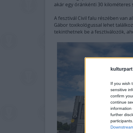
akár egy óránkénti 30 kilométeres
A fesztivál Civil falu részében van
Gábor toxikológussal lehet találkoz
tekinthetnek be a fesztiválozók, ah
kulturpart
If you wish 
sensitive in
confirm you
continue se
information 
further disc
participants
Downstream 