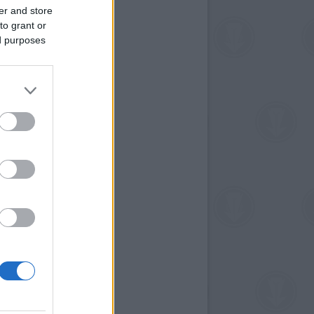
er and store
to grant or
ed purposes