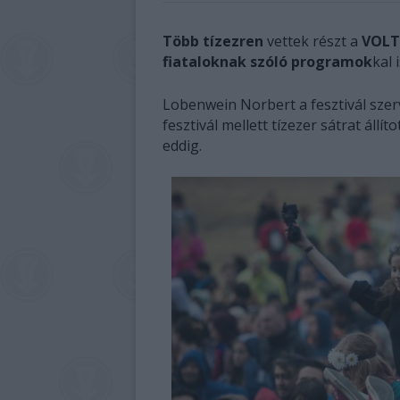
Több tízezren
vettek részt a
VOLT 
fiataloknak szóló programok
kal 
Lobenwein Norbert a fesztivál sze
fesztivál mellett tízezer sátrat állí
eddig.