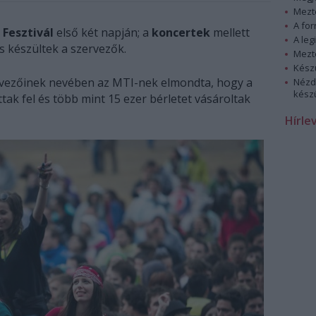
Mezt
A fo
Fesztivál
első két napján; a
koncertek
mellett
A leg
is készültek a szervezők.
Mezt
Kész
rvezőinek nevében az MTI-nek elmondta, hogy a
Nézd
készü
tottak fel és több mint 15 ezer bérletet vásároltak
Hírle