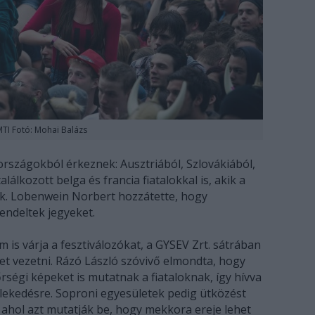
TI Fotó: Mohai Balázs
országokból érkeznek: Ausztriából, Szlovákiából,
lálkozott belga és francia fiatalokkal is, akik a
nak. Lobenwein Norbert hozzátette, hogy
endeltek jegyeket.
is várja a fesztiválozókat, a GYSEV Zrt. sátrában
t vezetni. Rázó László szóvivő elmondta, hogy
rségi képeket is mutatnak a fiataloknak, így hívva
zlekedésre. Soproni egyesületek pedig ütközést
a, ahol azt mutatják be, hogy mekkora ereje lehet