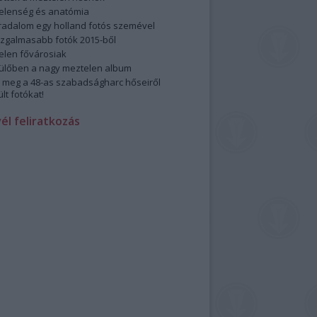
elenség és anatómia
rradalom egy holland fotós szemével
izgalmasabb fotók 2015-ből
elen fővárosiak
ülőben a nagy meztelen album
 meg a 48-as szabadságharc hőseiről
lt fotókat!
vél feliratkozás