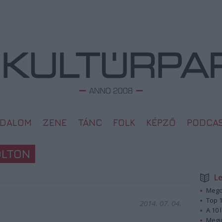
ODALOM
ZENE
TÁNC
FOLK
KÉPZŐ
PODCA
OLTON
L
Megd
Top 1
2014. 07. 04.
A 10 
Megj