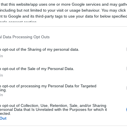
 that this website/app uses one or more Google services and may gath
including but not limited to your visit or usage behaviour. You may click 
 to Google and its third-party tags to use your data for below specifi
ogle consent section.
nekar koncertje (MTI Fotó: Mohai Balázs)
l Data Processing Opt Outs
o opt-out of the Sharing of my personal data.
agas, tizenhat méter széles SOPRON VOLT feliratot
tt Kiss Tibor, a Quimby frontembere vagy Ef Zámbó
In
otást a fesztivál után a szervezők Sopronnak
o opt-out of the Sale of my Personal Data.
In
gjelenik a fesztiválon, hogy véradásra ösztönözze
to opt-out of processing my Personal Data for Targeted
ttek, mintegy hatszázan adtak vért négy nap alatt.
ing.
In
z MTI-nek elmondta, hogy szerdán 130-an,
y százan adtak vért.
o opt-out of Collection, Use, Retention, Sale, and/or Sharing
ersonal Data that Is Unrelated with the Purposes for which it
lected.
Out