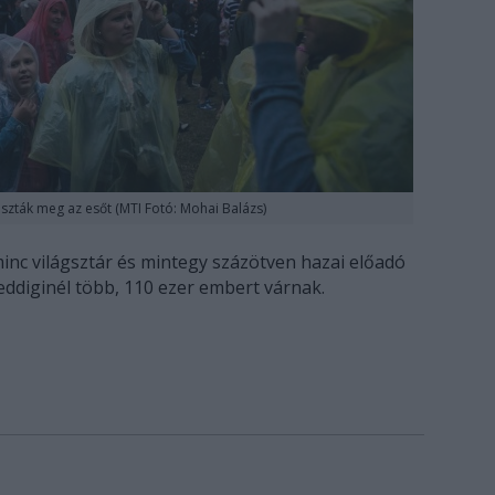
szták meg az esőt (MTI Fotó: Mohai Balázs)
minc világsztár és mintegy százötven hazai előadó
eddiginél több, 110 ezer embert várnak.