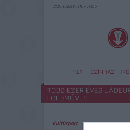
2026. augusztus 8. – László
FILM
SZÍNHÁZ
IR
TÖBB EZER ÉVES JÁDEUR
FÖLDMŰVES
Kultúrpart