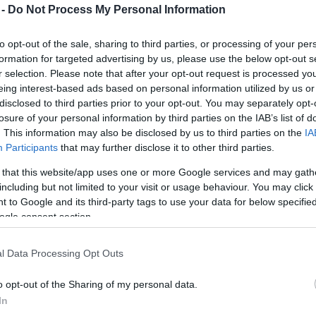
 -
Do Not Process My Personal Information
Mezt
A fo
A leg
to opt-out of the sale, sharing to third parties, or processing of your per
ég maradványait tartalmazó jádeurnát szántott ki
Mezt
formation for targeted advertising by us, please use the below opt-out s
ej tartományban az ősi,
2500 éves Jecseng város
Kész
r selection. Please note that after your opt-out request is processed y
Nézd
eing interest-based ads based on personal information utilized by us or
készü
disclosed to third parties prior to your opt-out. You may separately opt-
ter széles és 9 centiméter mély ládika minden
losure of your personal information by third parties on the IAB’s list of
Hírle
n Srí Lankán, Burmában (Mianmar) és Thaiföld
. This information may also be disclosed by us to third parties on the
IA
Participants
that may further disclose it to other third parties.
buddhizmus korszakából származik - állapította
mtudományi akadémia régész-kutatója.
 that this website/app uses one or more Google services and may gath
including but not limited to your visit or usage behaviour. You may click 
bizonyítéka annak, hogy a Sárga-folyó középső és
 to Google and its third-party tags to use your data for below specifi
an felfedezhető a Hinajána. A buddhista
ogle consent section.
akran őriznek effajta, kiemelkedő buddhisták
l Data Processing Opt Outs
, egykor a régió politikai, gazdasági és kulturális
o opt-out of the Sharing of my personal data.
zaki Csi dinasztiák (i.sz. 534-577) időszakában 80
In
tes nő szolgált itt 900 templomban.