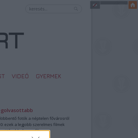
ST
VIDEÓ
GYERMEK
egolvasottabb
öbbentő fotók a néptelen fővárosról
0: ezek a legjobb szerelmes filmek
legütősebb drogos film
öttek a meztelen hősnők