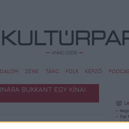
ODALOM
ZENE
TÁNC
FOLK
KÉPZŐ
PODCA
NÁRA BUKKANT EGY KÍNAI
L
Megd
Top 1
A 10 
2014. 07. 04.
Megj