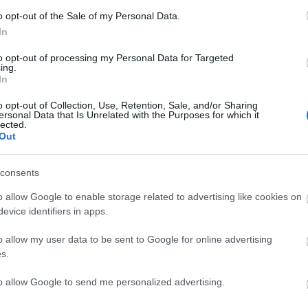
o opt-out of the Sale of my Personal Data.
In
to opt-out of processing my Personal Data for Targeted
ing.
In
o opt-out of Collection, Use, Retention, Sale, and/or Sharing
ersonal Data that Is Unrelated with the Purposes for which it
lected.
Out
consents
o allow Google to enable storage related to advertising like cookies on
evice identifiers in apps.
VILÁGVISZONYLATBAN
IS JELENTŐS
o allow my user data to be sent to Google for online advertising
RÉGÉSZETI
s.
FELTÁRÁS
ZAJLIK
to allow Google to send me personalized advertising.
MAGYARORSZÁGON