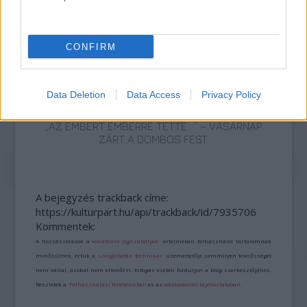
AZ EMBERSÉG ÜNNEPE
CONFIRM
Data Deletion
Data Access
Privacy Policy
„AZ EMBERT EMBERRÉ TETTE…” – VASÁRNAP
ZÁRT A DOMBOS FEST
A bejegyzés trackback címe:
https://kulturpart.hu/api/trackback/id/7935706
Kommentek:
A hozzászólások a
vonatkozó jogszabályok
értelmében felhasználói tartalomnak
minősülnek, értük a
szolgáltatás technikai
üzemeltetője semmilyen felelősséget
nem vállal, azokat nem ellenőrzi. Kifogás esetén forduljon a blog szerkesztőjéhez.
Részletek a
Felhasználási feltételekben
és az
adatvédelmi tájékoztatóban
.