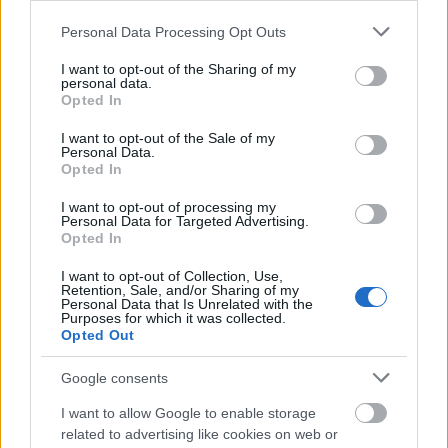
Brahms
V. magyar táncát
. Később Menuhin
Az
ember zenéje
című könyvében méltatta
Please note that this website/app uses one or more Google
Personal Data Processing Opt Outs
services and may gather and store information including but
Boross Lajos játékát.
not limited to your visit or usage behaviour. You may click to
I want to opt-out of the Sharing of my
personal data.
grant or deny consent to Google and its third-party tags to
1981-től a rózsadombi Margitkert
Opted In
use your data for below specified purposes in below Google
étteremben játszott, 1985-ben a prímások
consent section.
I want to opt-out of the Sale of my
királyává koronázták, majd ugyanebben az
Personal Data.
évben lett az akkor alakult 100 Tagú
Opted In
Cigányzenekar alelnöke és főprímása.
I want to opt-out of processing my
Tisztségeitől 1998-ban egészségi állapotára
Personal Data for Targeted Advertising.
hivatkozva visszalépett, de mint tiszteletbeli
Opted In
örökös főprímás, a zenekar budapesti
I want to opt-out of Collection, Use,
fellépésein néhány alkalommal még
Retention, Sale, and/or Sharing of my
vendégszerepelt.
Personal Data that Is Unrelated with the
Purposes for which it was collected.
Opted Out
A cigány előadóművészet népszerűsítéséért
végzett munkásságát 2006-ban Kossuth-díjjal
Google consents
ismerték el.
I want to allow Google to enable storage
related to advertising like cookies on web or
Forrás:
MTI