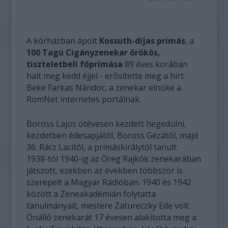
A kórházban ápolt
Kossuth-díjas prímás
, a
100 Tagú Cigányzenekar örökös,
tiszteletbeli főprímása
89 éves korában
halt meg kedd éjjel - erősítette meg a hírt
Beke Farkas Nándor, a zenekar elnöke a
RomNet internetes portálnak.
Boross Lajos ötévesen kezdett hegedülni,
kezdetben édesapjától, Boross Gézától, majd
36. Rácz Lacitól, a prímáskirálytól tanult.
1938-tól 1940-ig az Öreg Rajkók zenekarában
játszott, ezekben az években többször is
szerepelt a Magyar Rádióban. 1940 és 1942
között a Zeneakadémián folytatta
tanulmányait, mestere Zatureczky Ede volt.
Önálló zenekarát 17 évesen alakította meg a