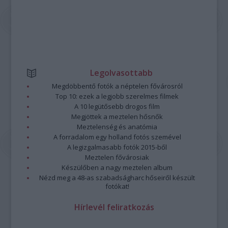
Legolvasottabb
Megdöbbentő fotók a néptelen fővárosról
Top 10: ezek a legjobb szerelmes filmek
A 10 legütősebb drogos film
Megjöttek a meztelen hősnők
Meztelenség és anatómia
A forradalom egy holland fotós szemével
A legizgalmasabb fotók 2015-ből
Meztelen fővárosiak
Készülőben a nagy meztelen album
Nézd meg a 48-as szabadságharc hőseiről készült
fotókat!
Hírlevél feliratkozás