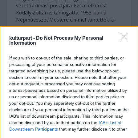
vezetőprímási posztjára. Ezt a felkérést
Kodály Zoltán is támogatta. 1953-ban a
Népművészet Mestere címmel tüntették ki.
1956 végén újra a vendéglátóiparban
kulturpart -
Do Not Process My Personal
muzsikált, majd Párizsban, egy lemezkiadó
Information
meghívására több hanglemezfelvételt
készített. 1958-ban a Magyar Rádió népi
If you wish to opt-out of the sale, sharing to third parties, or
zenekarának vezető prímása lett.
processing of your personal or sensitive information for
targeted advertising by us, please use the below opt-out
Számos rádió-, televízió- és
section to confirm your selection. Please note that after your
hanglemezfelvételt készített, koncerteket
opt-out request is processed you may continue seeing
adott országszerte és külföldön egyaránt.
interest-based ads based on personal information utilized by
Tanítványai közül sokan a mai magyar
us or personal information disclosed to third parties prior to
your opt-out. You may separately opt-out of the further
cigányzene meghatározó alakjává váltak.
disclosure of your personal information by third parties on the
IAB’s list of downstream participants. This information may
1972-ben, a Halászbástya étteremben munka
also be disclosed by us to third parties on the
IAB’s List of
közben találkozott Yehudi Menuhinnal, aki
Downstream Participants
that may further disclose it to other
felkérte a prímást, hogy játsszák el együtt
third parties.