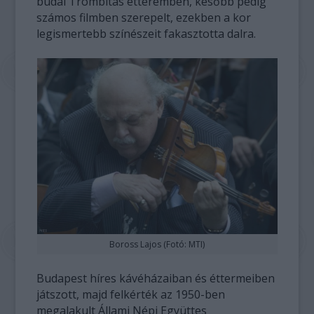
budai Trombitás étteremben, később pedig
számos filmben szerepelt, ezekben a kor
legismertebb színészeit fakasztotta dalra.
Boross Lajos (Fotó: MTI)
Budapest híres kávéházaiban és éttermeiben
játszott, majd felkérték az 1950-ben
megalakult Állami Népi Együttes