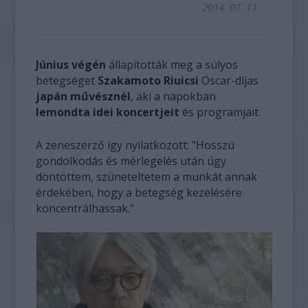
2014. 07. 11.
Június végén
állapították meg a súlyos
betegséget
Szakamoto Riuicsi
Oscar-díjas
japán művésznél
, aki a napokban
lemondta idei koncertjeit
és programjait.
A zeneszerző így nyilatkozott: "Hosszú
gondolkodás és mérlegelés után úgy
döntöttem, szüneteltetem a munkát annak
érdekében, hogy a betegség kezelésére
koncentrálhassak."