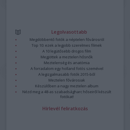
Legolvasottabb
Megdöbbentő fotók a néptelen fővárosról
Top 10: ezek a legjobb szerelmes filmek
A 10 legütősebb drogos film
Megjöttek a meztelen hősnők
Meztelenség és anatómia
A forradalom egy holland fotós szemével
A legizgalmasabb fotók 2015-ből
Meztelen fővárosiak
Készülőben a nagy meztelen album
Nézd meg a 48-as szabadságharc hőseiről készült
fotókat!
Hírlevél feliratkozás