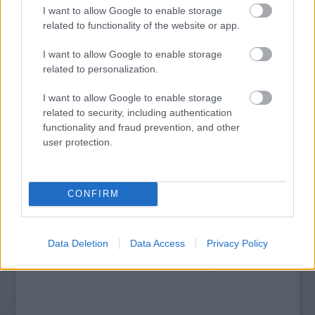
I want to allow Google to enable storage
related to functionality of the website or app.
I want to allow Google to enable storage
related to personalization.
I want to allow Google to enable storage
„AZ EMBERT EMBERRÉ TETTE…” – VASÁRNAP
related to security, including authentication
ZÁRT A DOMBOS FEST
functionality and fraud prevention, and other
user protection.
A bejegyzés trackback címe:
https://kulturpart.hu/api/trackback/id/7935714
CONFIRM
Kommentek:
A hozzászólások a
vonatkozó jogszabályok
értelmében felhasználói tartalomnak
minősülnek, értük a
szolgáltatás technikai
üzemeltetője semmilyen felelősséget
Data Deletion
Data Access
Privacy Policy
nem vállal, azokat nem ellenőrzi. Kifogás esetén forduljon a blog szerkesztőjéhez.
Részletek a
Felhasználási feltételekben
és az
adatvédelmi tájékoztatóban
.