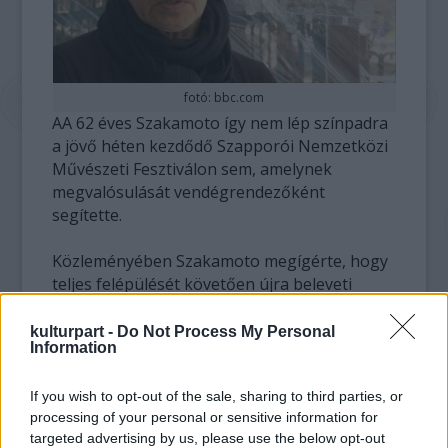
fotó: bbc.com
AA 62 éves Szakamoto így nem lép színpadra
a jövő héten kezdődő Szapporói Nemzetközi
Művészeti Fesztiválon sem, amelynek
megvalósulását vendégrendezőként
segítette.
Közleményében Szakamoto megígérte, hogy
teljes felépülését követően újra beleveti
magát a munkába. A zenészt képviselő
ügynökség szerint Szakamoto visszatérése
kulturpart -
Do Not Process My Personal
Information
nincs időkorláthoz kötve, és a zenész most
minden idejét a kezelésnek szenteli. Az
If you wish to opt-out of the sale, sharing to third parties, or
ügynökség nem árult el részleteket az előadó
processing of your personal or sensitive information for
állapotáról.
targeted advertising by us, please use the below opt-out