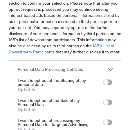
section to confirm your selection. Please note that after your
Szakamotót 1978-ban, a Yellow Magic
opt-out request is processed you may continue seeing
Orchestra tagjaként ismerhette meg a
interest-based ads based on personal information utilized by
nagyközönség. A zenész nagy szerepet
us or personal information disclosed to third parties prior to
játszott az elektropop felemelkedésében és
your opt-out. You may separately opt-out of the further
inspirációs forrásként szolgált az
disclosure of your personal information by third parties on the
elektronikus zenei és hiphopproducerek új
IAB’s list of downstream participants. This information may
nemzedékének.
also be disclosed by us to third parties on the
IAB’s List of
Downstream Participants
that may further disclose it to other
third parties.
A billentyűsként, producerként és
zeneszerzőként is tevékeny előadó
Az utolsó
Please note that this website/app uses one or more Google
Personal Data Processing Opt Outs
császár
(1987) című, Bernardo Bertolucci
services and may gather and store information including but
rendezte film zenéjéért Oscar-díjat kapott.
not limited to your visit or usage behaviour. You may click to
I want to opt-out of the Sharing of my
personal data.
Nemzetközi kitüntetései között szerepel a
grant or deny consent to Google and its third-party tags to
Opted In
francia Művészeti és Irodalmi Érdemrend
use your data for below specified purposes in below Google
tiszti fokozata, amellyel 2009-ben tüntette ki
consent section.
I want to opt-out of the Sale of my
Personal Data.
a francia kormány.
Opted In
Forrás:
Hirado.hu
I want to opt-out of processing my
Personal Data for Targeted Advertising.
Opted In