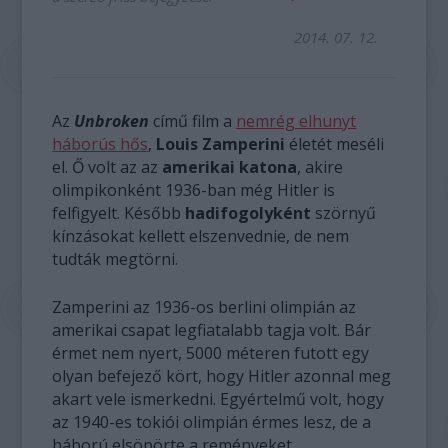
2014. 07. 12.
Az
Unbroken
című film a
nemrég elhunyt
háborús hős
,
Louis Zamperini
életét meséli
el. Ő volt az az
amerikai katona
, akire
olimpikonként 1936-ban még Hitler is
felfigyelt. Később
hadifogolyként
szörnyű
kínzásokat kellett elszenvednie, de nem
tudták megtörni.
Zamperini az 1936-os berlini olimpián az
amerikai csapat legfiatalabb tagja volt. Bár
érmet nem nyert, 5000 méteren futott egy
olyan befejező kört, hogy Hitler azonnal meg
akart vele ismerkedni. Egyértelmű volt, hogy
az 1940-es tokiói olimpián érmes lesz, de a
háború elsöpörte a reményeket.