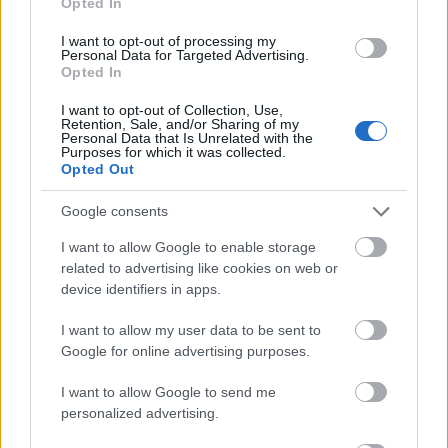
Opted In
karácsonyra tűzte ki a Universal.
I want to opt-out of processing my
Forrás:
MTI
Personal Data for Targeted Advertising.
Opted In
I want to opt-out of Collection, Use,
Retention, Sale, and/or Sharing of my
Personal Data that Is Unrelated with the
Purposes for which it was collected.
Film
Angelina Jolie
II. Világháború
Forgatás
Coen-fivérek
Opted Out
Google consents
I want to allow Google to enable storage
related to advertising like cookies on web or
device identifiers in apps.
I want to allow my user data to be sent to
SZEMBE MERSZ NÉZNI AZZAL, AKIVÉ
Google for online advertising purposes.
VÁLHATTÁL VOLNA?
I want to allow Google to send me
personalized advertising.