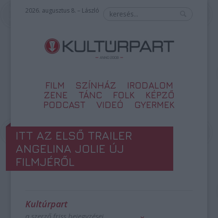
2026. augusztus 8. – László
FILM
SZÍNHÁZ
IRODALOM
ZENE
TÁNC
FOLK
KÉPZŐ
PODCAST
VIDEÓ
GYERMEK
ITT AZ ELSŐ TRAILER
ANGELINA JOLIE ÚJ
FILMJÉRŐL
Kultúrpart
a szerző friss bejegyzései