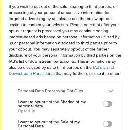
hadműveletekben vett részt, és japán
If you wish to opt-out of the sale, sharing to third parties, or
fogságba esett. Szörnyű kínzásokat kellett
processing of your personal or sensitive information for
elszenvednie, de nem tudták megtörni.
targeted advertising by us, please use the below opt-out
section to confirm your selection. Please note that after your
Amikor 1998-ban visszatért Japánba a
opt-out request is processed you may continue seeing
naganói téli olimpiai lánggal futva, már
interest-based ads based on personal information utilized by
megbocsátás volt a szívében. Legbrutálisabb
us or personal information disclosed to third parties prior to
kínzójával személyes találkozást
your opt-out. You may separately opt-out of the further
kezdeményezett, ám egykori fogvatartója
disclosure of your personal information by third parties on the
visszautasította.
IAB’s list of downstream participants. This information may
also be disclosed by us to third parties on the
IAB’s List of
A Universal filmstúdió az 1950-es években
Downstream Participants
that may further disclose it to other
vásárolta meg egy Zamperini-film
third parties.
elkészítésének jogait. A
Spartacus
sztárja,
Please note that this website/app uses one or more Google
Personal Data Processing Opt Outs
Tony Curtis nagyon szerette volna eljátszani
services and may gather and store information including but
a hőst. A megfilmesítés azonban 55 évet
not limited to your visit or usage behaviour. You may click to
I want to opt-out of the Sharing of my
váratott magára, Jolie 2012-ben vágott bele a
personal data.
grant or deny consent to Google and its third-party tags to
Opted In
produkcióba.
use your data for below specified purposes in below Google
consent section.
I want to opt-out of the Sale of my
Az
Unbroken
című film bemutatóját
Personal Data.