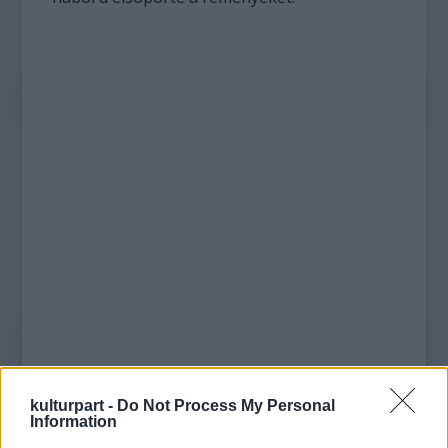
kulturpart -
Do Not Process My Personal
Zamperini az amerikai hadsereg
Information
katonájaként a csendes-óceáni