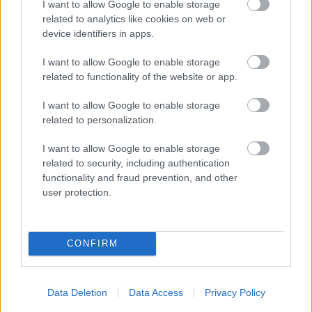
I want to allow Google to enable storage
related to analytics like cookies on web or
device identifiers in apps.
TERMÉSZETFELETTI ERŐK ÉS ELFELEDETT
I want to allow Google to enable storage
TITKOK: ITT A SHELBY OAKS – A GONOSZ
related to functionality of the website or app.
NYOMÁBAN MAGYAR ELŐZETESE
I want to allow Google to enable storage
related to personalization.
I want to allow Google to enable storage
related to security, including authentication
functionality and fraud prevention, and other
user protection.
SZÁGULDÁS, SÁRKÁNYOK, ROSSZFIÚK – A NYÁR
10 LEGKEDVELTEBB MOZIJA MAGYARORSZÁGON
CONFIRM
A bejegyzés trackback címe:
Data Deletion
Data Access
Privacy Policy
https://kulturpart.hu/api/trackback/id/7935762
Kommentek: