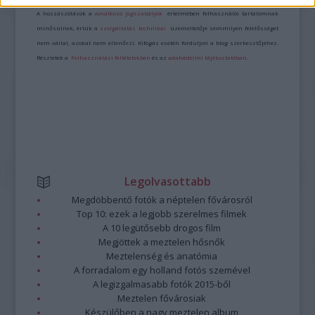
A hozzászólások a
vonatkozó jogszabályok
értelmében felhasználói tartalomnak
minősülnek, értük a
szolgáltatás technikai
üzemeltetője semmilyen felelősséget
nem vállal, azokat nem ellenőrzi. Kifogás esetén forduljon a blog szerkesztőjéhez.
Részletek a
Felhasználási feltételekben
és az
adatvédelmi tájékoztatóban
.
Legolvasottabb
Megdöbbentő fotók a néptelen fővárosról
Top 10: ezek a legjobb szerelmes filmek
A 10 legütősebb drogos film
Megjöttek a meztelen hősnők
Meztelenség és anatómia
A forradalom egy holland fotós szemével
A legizgalmasabb fotók 2015-ből
Meztelen fővárosiak
Készülőben a nagy meztelen album