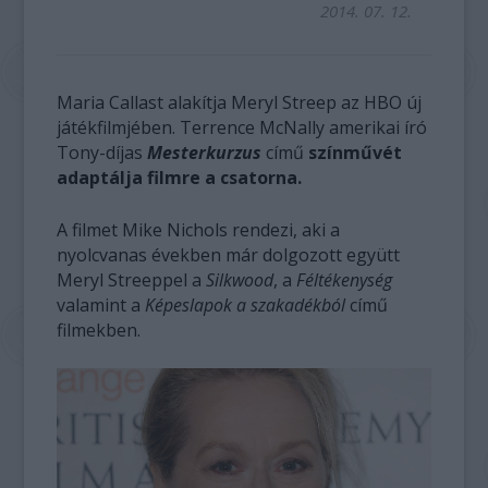
2014. 07. 12.
Maria Callast alakítja Meryl Streep az HBO új
játékfilmjében. Terrence McNally amerikai író
Tony-díjas
Mesterkurzus
című
színművét
adaptálja filmre a csatorna.
A filmet Mike Nichols rendezi, aki a
nyolcvanas években már dolgozott együtt
Meryl Streeppel a
Silkwood
, a
Féltékenység
valamint a
Képeslapok a szakadékból
című
filmekben.