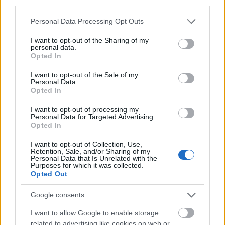
third parties.
Please note that this website/app uses one or more Google
Personal Data Processing Opt Outs
services and may gather and store information including but
Film
Opera
HBO
Broadway
Forgatás
not limited to your visit or usage behaviour. You may click to
I want to opt-out of the Sharing of my
personal data.
grant or deny consent to Google and its third-party tags to
Opted In
use your data for below specified purposes in below Google
consent section.
I want to opt-out of the Sale of my
Personal Data.
Opted In
I want to opt-out of processing my
Personal Data for Targeted Advertising.
SZEMBE MERSZ NÉZNI AZZAL, AKIVÉ
Opted In
VÁLHATTÁL VOLNA?
I want to opt-out of Collection, Use,
Retention, Sale, and/or Sharing of my
Personal Data that Is Unrelated with the
Purposes for which it was collected.
Opted Out
Google consents
I want to allow Google to enable storage
ÚJRA SZÍNPADON EÖTVÖS PÉTER UTOLSÓ
related to advertising like cookies on web or