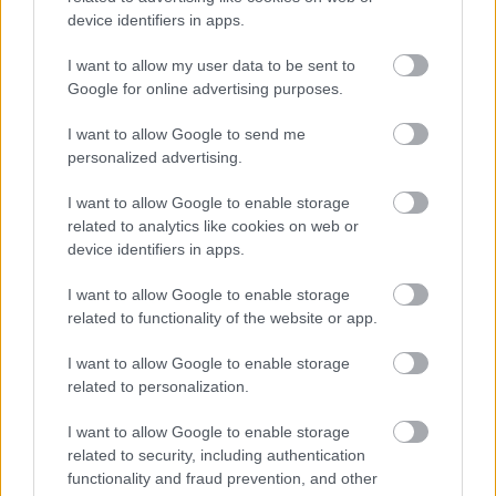
OPERÁJA, A VALUSKA
device identifiers in apps.
I want to allow my user data to be sent to
Google for online advertising purposes.
I want to allow Google to send me
personalized advertising.
I want to allow Google to enable storage
TERMÉSZETFELETTI ERŐK ÉS ELFELEDETT
related to analytics like cookies on web or
TITKOK: ITT A SHELBY OAKS – A GONOSZ
NYOMÁBAN MAGYAR ELŐZETESE
device identifiers in apps.
I want to allow Google to enable storage
related to functionality of the website or app.
A bejegyzés trackback címe:
I want to allow Google to enable storage
https://kulturpart.hu/api/trackback/id/7935766
related to personalization.
Kommentek:
A hozzászólások a
vonatkozó jogszabályok
értelmében felhasználói tartalomnak
I want to allow Google to enable storage
minősülnek, értük a
szolgáltatás technikai
üzemeltetője semmilyen felelősséget
related to security, including authentication
nem vállal, azokat nem ellenőrzi. Kifogás esetén forduljon a blog szerkesztőjéhez.
functionality and fraud prevention, and other
Részletek a
Felhasználási feltételekben
és az
adatvédelmi tájékoztatóban
.