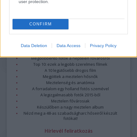
user protection.
CONFIRM
Data Deletion
Data Access
Privacy Policy
Legolvasottabb
Megdöbbentő fotók a néptelen fővárosról
Top 10: ezek a legjobb szerelmes filmek
A 10 legütősebb drogos film
Megjöttek a meztelen hősnők
Meztelenség és anatómia
A forradalom egy holland fotós szemével
A legizgalmasabb fotók 2015-ből
Meztelen fővárosiak
Készülőben a nagy meztelen album
Nézd meg a 48-as szabadságharc hőseiről készült
fotókat!
Hírlevél feliratkozás