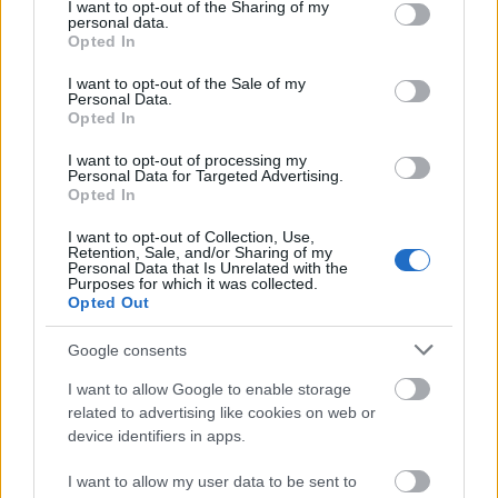
not limited to your visit or usage behaviour. You may click to
I want to opt-out of the Sharing of my
angol fordítását hallhatjuk a felvétel idejében
personal data.
grant or deny consent to Google and its third-party tags to
Opted In
még középkorú éveiben járó brit
use your data for below specified purposes in below Google
színésznőtől. A jelenet több szempontból is
consent section.
I want to opt-out of the Sale of my
lenyűgöző: Oscar-díjas hírességek közt
Personal Data.
Opted In
ugyanis nem mindennapi esemény, hogy
magyar költő versét szavalják. Ezenkívül a
I want to opt-out of processing my
műfordítás azt is bizonyítja, hogy a sokszor,
Personal Data for Targeted Advertising.
Opted In
sok helyen idézett vers a magyar hazához
fűződő érzéseket jeleníti meg, mégis
I want to opt-out of Collection, Use,
egyetemes jelentőséggel bír, és más
Retention, Sale, and/or Sharing of my
Personal Data that Is Unrelated with the
országokban is értékelhetővé válhat Radnóti
Purposes for which it was collected.
költeménye.
Opted Out
Google consents
Forrás:
Válasz.hu
I want to allow Google to enable storage
related to advertising like cookies on web or
device identifiers in apps.
Film
Radnóti Miklós
Irodalom
Vers
Holokauszt
Rendező
I want to allow my user data to be sent to