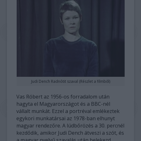
Judi Dench Radnótit szaval (Részlet a filmből)
Vas Róbert az 1956-os forradalom után
hagyta el Magyarországot és a BBC-nél
vállalt munkát. Ezzel a portréval emlékeztek
egykori munkatársai az 1978-ban elhunyt
magyar rendezőre. A lúdbőrözés a 30. percnél
kezdődik, amikor Judi Dench átveszi a szót, és
a magyar nyelvű szavalás után belekezd