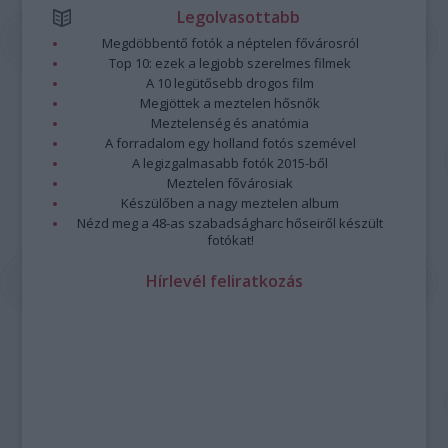
Legolvasottabb
Megdöbbentő fotók a néptelen fővárosról
Top 10: ezek a legjobb szerelmes filmek
A 10 legütősebb drogos film
Megjöttek a meztelen hősnők
Meztelenség és anatómia
A forradalom egy holland fotós szemével
A legizgalmasabb fotók 2015-ből
Meztelen fővárosiak
Készülőben a nagy meztelen album
Nézd meg a 48-as szabadságharc hőseiről készült
fotókat!
Hírlevél feliratkozás