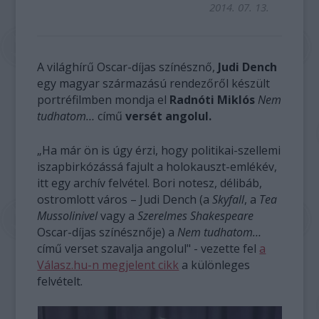
2014. 07. 13.
A világhírű Oscar-díjas színésznő,
Judi Dench
egy magyar származású rendezőről készült
portréfilmben mondja el
Radnóti Miklós
Nem
tudhatom…
című
versét angolul.
„Ha már ön is úgy érzi, hogy politikai-szellemi
iszapbirkózássá fajult a holokauszt-emlékév,
itt egy archív felvétel. Bori notesz, délibáb,
ostromlott város – Judi Dench (a
Skyfall
, a
Tea
Mussolinivel
vagy a
Szerelmes Shakespeare
Oscar-díjas színésznője) a
Nem tudhatom…
című verset szavalja angolul" - vezette fel
a
Válasz.hu-n megjelent cikk
a különleges
felvételt.