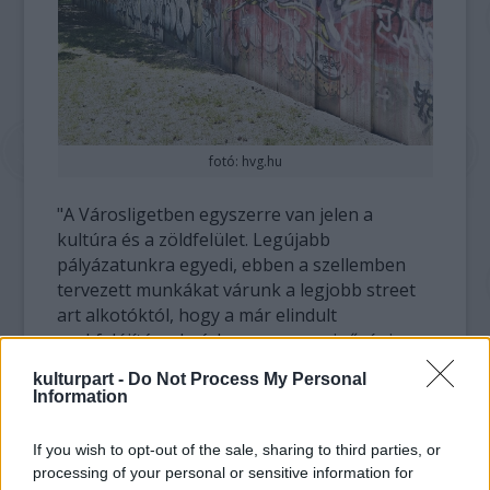
fotó: hvg.hu
"A Városligetben egyszerre van jelen a
kultúra és a zöldfelület. Legújabb
pályázatunkra egyedi, ebben a szellemben
tervezett munkákat várunk a legjobb street
art alkotóktól, hogy a már elindult
parkfelújítással párhuzamosan minőségi,
kültéri művészeti alkotások is
kulturpart -
Do Not Process My Personal
megvalósuljanak a Ligetben" - nyilatkozta
Information
Mozsár István, a Városliget Zrt.
vezérigazgatója.
If you wish to opt-out of the sale, sharing to third parties, or
processing of your personal or sensitive information for