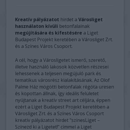
Kreatív pályázatot
hirdet a
Városliget
használaton kívüli
betonfalainak
megújítására és kifestésére
a Liget
Budapest Projekt keretében a Városliget Zrt.
és a Színes Város Csoport.
A cél, hogy a Városligetet ismerő, szerető,
illetve használó lakosok közvetlen részesei
lehessenek a teljesen megújuló park és
tematikus városrész kialakításának. Az Olof
Palme Ház mögötti betonfalak régóta üresen
és kopottan állnak, így ideális felületet
nyújtanak a kreatív street art céljára, éppen
ezért a Liget Budapest Projekt keretében a
Városliget Zrt. és a Színes Város Csoport
kreatív pályázatot hirdet "színesLiget –
Színezd ki a Ligetet!" címmel a Liget