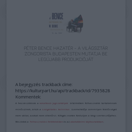
PÉTER BENCE HAZATÉR - A VILÁGSZTÁR
ZONGORISTA BUDAPESTEN MUTATJA BE
LEGÚJABB PRODUKCIÓJÁT
A bejegyzés trackback címe:
https://kulturpart.hu/api/trackback/id/7935828
Kommentek:
A hozzászólások a
vonatkozó jogszabályok
értelmében felhasználói tartalomnak
minősülnek, értük a
szolgáltatás technikai
üzemeltetője semmilyen felelősséget
nem vállal, azokat nem ellenőrzi. Kifogás esetén forduljon a blog szerkesztőjéhez.
Részletek a
Felhasználási feltételekben
és az
adatvédelmi tájékoztatóban
.