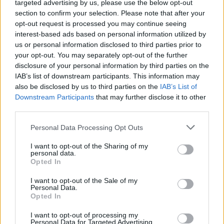
A pályázat szakmai támogatója a Színes
targeted advertising by us, please use the below opt-out
Város Csoport, akik Magyarország első
section to confirm your selection. Please note that after your
tűzfal- és köztérszínesítő szervezete. Az
opt-out request is processed you may continue seeing
augusztus 14-ig beadandó pályamunkák
interest-based ads based on personal information utilized by
us or personal information disclosed to third parties prior to
lehetnek kézzel, vagy számítógéppel rajzolt
your opt-out. You may separately opt-out of the further
tervek is, de a kiválasztás esetén való
disclosure of your personal information by third parties on the
megvalósítás feltétele a pályázaton való
IAB’s list of downstream participants. This information may
részvételnek. A megvalósítandó műveket a
also be disclosed by us to third parties on the
IAB’s List of
Városliget Zrt. mellett a Színes Város és a
Downstream Participants
that may further disclose it to other
Design Terminál képviselőiből álló bíráló
third parties.
bizottság választja ki. A legjobb három
Please note that this website/app uses one or more Google
pályázat díjazása a következőképpen alakul:
Personal Data Processing Opt Outs
services and may gather and store information including but
a győztes 125 ezer forint készpénzt és 25
not limited to your visit or usage behaviour. You may click to
I want to opt-out of the Sharing of my
ezer forint értékű kulturális utalványt kap,
personal data.
grant or deny consent to Google and its third-party tags to
amit a Széchenyi Fürdőben, a Szépművészeti
Opted In
use your data for below specified purposes in below Google
Múzeumban, a Jégpályán és az Állatkertben
consent section.
I want to opt-out of the Sale of my
is beválthat majd. A második helyezett
Personal Data.
jutalma 50 ezer forint készpénz és 15 ezer
Opted In
forint értékű utalvány, a harmadiké pedig 25
I want to opt-out of processing my
ezer forint készpénz és 10 ezer forint értékű
Personal Data for Targeted Advertising.