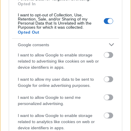
utalvány.
Opted In
I want to opt-out of Collection, Use,
A nyertes pályázatok segítségével a
Retention, Sale, and/or Sharing of my
Városliget elhanyagolt, nem használt
Personal Data that Is Unrelated with the
Purposes for which it was collected.
betonépítményei megújulnak, színesebbé
Opted Out
téve a parkot, amelynek felújítása már
elkezdődött: a Főkert a mindennapi
Google consents
karbantartáson túl már idén nyáron felújítja
I want to allow Google to enable storage
a Városligeti tó napozóstégjét és megtisztítja
related to advertising like cookies on web or
a tó vizét, illetve megújítja a tó
device identifiers in apps.
környezetében lévő növényzetet. Szintén
felújítják többek között a Dózsa György út-
I want to allow my user data to be sent to
Ajtósi Dürer sarok közelében található
Google for online advertising purposes.
játszóteret, a Liget megrongált illetve sérült
kerítéseit, a hulladékgyűjtők egy részét pedig
I want to allow Google to send me
personalized advertising.
újakra cserélik, számukat megnövelik.
I want to allow Google to enable storage
Forrás:
hvg.hu
related to analytics like cookies on web or
device identifiers in apps.