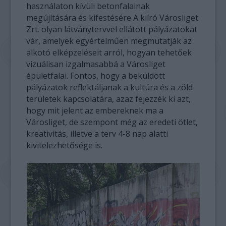
használaton kívüli betonfalainak
megújítására és kifestésére A kiíró Városliget
Zrt. olyan látványtervvel ellátott pályázatokat
vár, amelyek egyértelműen megmutatják az
alkotó elképzeléseit arról, hogyan tehetőek
vizuálisan izgalmasabbá a Városliget
épületfalai. Fontos, hogy a beküldött
pályázatok reflektáljanak a kultúra és a zöld
területek kapcsolatára, azaz fejezzék ki azt,
hogy mit jelent az embereknek ma a
Városliget, de szempont még az eredeti ötlet,
kreativitás, illetve a terv 4-8 nap alatti
kivitelezhetősége is.