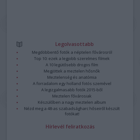
Legolvasottabb
Megdöbbentő fotók a néptelen fővárosról
Top 10: ezek a legjobb szerelmes filmek
A 10 legütősebb drogos film
Megjöttek a meztelen hősnők
Meztelenség és anatómia
A forradalom egy holland fotós szemével
A legizgalmasabb fotók 2015-ből
Meztelen fővárosiak
Készülőben a nagy meztelen album
Nézd meg a 48-as szabadságharc hőseiről készült
fotókat!
Hírlevél feliratkozás