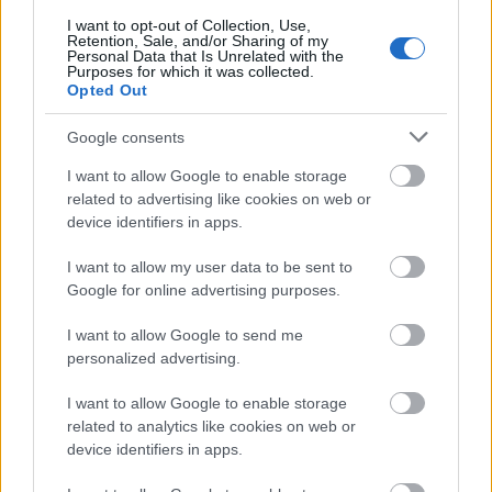
I want to opt-out of Collection, Use,
Koncert
Európa
Zene
Turné
Zenekarok
Retention, Sale, and/or Sharing of my
Personal Data that Is Unrelated with the
Purposes for which it was collected.
Opted Out
Google consents
I want to allow Google to enable storage
related to advertising like cookies on web or
device identifiers in apps.
POGÁNY INDULÓ MEGHÓDÍTJA EURÓPÁT - JÖN
AZ EU RAP TOUR ’26
I want to allow my user data to be sent to
Google for online advertising purposes.
I want to allow Google to send me
personalized advertising.
I want to allow Google to enable storage
related to analytics like cookies on web or
TORI AMOS: AZ „IN TIMES OF DRAGONS”
device identifiers in apps.
ALBUMÁVAL ÉRKEZIK MAGYARORSZÁGRA