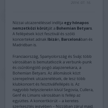
2014. 07. 16.
Nizzai utcazenéléssel indítja
egy hónapos
nemzetközi körút
ját a
Bohemian Betyars
.
A fellépések közt fesztivál és szóló
koncerteket adnak
Ibizá
n,
Barceloná
ban és
Madridban is.
Franciaország, Spanyolország és Svájc több
városában is bemutatkozik a verbunk-punk
és csűrdöngölő-pogó alapzenekara, a
Bohemian Betyars. Az állomások közt
szerepelnek utcazenélések, de lesz több
klubkoncert és fesztiválfellépés is. Az
nagyobb helyszíenekn kívül Segovia, Cullera,
Genf és Limans városában is fellép az
együttes. A koncertkörút – a keretes
szerkesztés jegyében – Nizzában zárul majd.