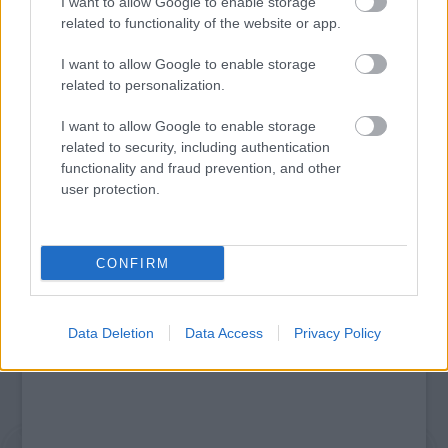
I want to allow Google to enable storage
related to functionality of the website or app.
I want to allow Google to enable storage
related to personalization.
I want to allow Google to enable storage
AZ EMBERSÉG ÜNNEPE
related to security, including authentication
functionality and fraud prevention, and other
user protection.
A bejegyzés trackback címe:
https://kulturpart.hu/api/trackback/id/7935888
CONFIRM
Kommentek:
A hozzászólások a
vonatkozó jogszabályok
értelmében felhasználói tartalomnak
minősülnek, értük a
szolgáltatás technikai
üzemeltetője semmilyen felelősséget
Data Deletion
Data Access
Privacy Policy
nem vállal, azokat nem ellenőrzi. Kifogás esetén forduljon a blog szerkesztőjéhez.
Részletek a
Felhasználási feltételekben
és az
adatvédelmi tájékoztatóban
.