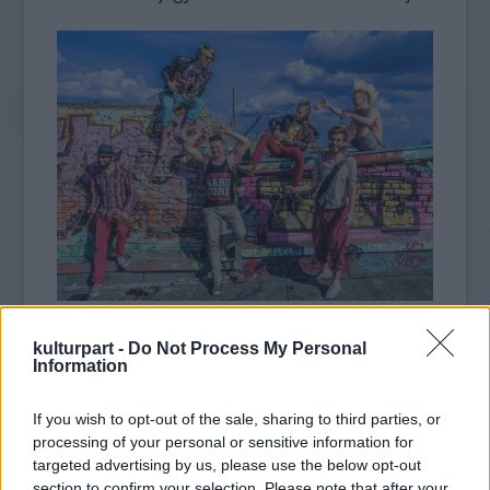
„Természetesen minden szabadnap
kulturpart -
Do Not Process My Personal
kimegyünk az utcára zenélni és több helyen,
Information
ahol tavaly utcazenéltünk most már 'rendes'
koncertünk lesz” – mondta Palágyi Máté, a
If you wish to opt-out of the sale, sharing to third parties, or
zenekar fronthegedűse.
processing of your personal or sensitive information for
targeted advertising by us, please use the below opt-out
A körút nizzai utcazenéléssel kezdődik, majd
section to confirm your selection. Please note that after your