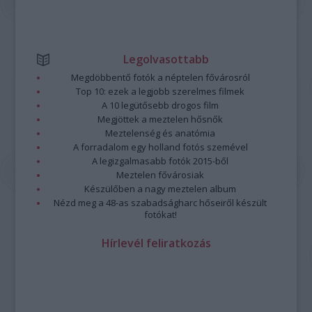
Legolvasottabb
Megdöbbentő fotók a néptelen fővárosról
Top 10: ezek a legjobb szerelmes filmek
A 10 legütősebb drogos film
Megjöttek a meztelen hősnők
Meztelenség és anatómia
A forradalom egy holland fotós szemével
A legizgalmasabb fotók 2015-ből
Meztelen fővárosiak
Készülőben a nagy meztelen album
Nézd meg a 48-as szabadságharc hőseiről készült
fotókat!
Hírlevél feliratkozás