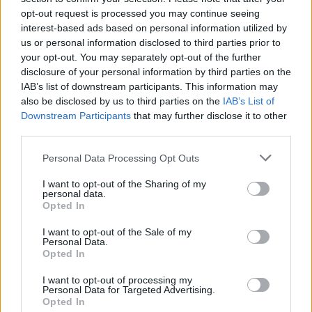
opt-out request is processed you may continue seeing
fellépnek az Ibiza Roots Festival-on és
interest-based ads based on personal information utilized by
szintén Ibizán klubkoncertet is ad a zenekar.
us or personal information disclosed to third parties prior to
Barcelonában is két klubkoncert vár majd a
your opt-out. You may separately opt-out of the further
csapatra, Madridban szintén utcazenélés
disclosure of your personal information by third parties on the
következik.
IAB’s list of downstream participants. This information may
also be disclosed by us to third parties on the
IAB’s List of
Az ezt követő állomás Segovia lesz, később
Downstream Participants
that may further disclose it to other
pedig visszamegy a zenekar Madridba, egy
third parties.
klubkoncertre. Még a hónap végén jön
Please note that this website/app uses one or more Google
Cullera, az Iboga Festival. Augusztus első
Personal Data Processing Opt Outs
services and may gather and store information including but
napjaiban pedig Genfben utcazenél a csapat,
not limited to your visit or usage behaviour. You may click to
I want to opt-out of the Sharing of my
Limansban pedig a Cirque Festivalon lépnek
personal data.
grant or deny consent to Google and its third-party tags to
Opted In
fel, ezután pedig Nizzában zárul a turné.
use your data for below specified purposes in below Google
consent section.
I want to opt-out of the Sale of my
A nagy koncertkörutat
a Bohemian Betyars
Personal Data.
Opted In
Instagramján
lehet követni.
I want to opt-out of processing my
Personal Data for Targeted Advertising.
Opted In