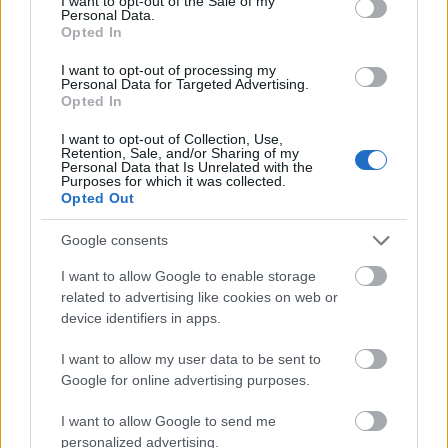
I want to opt-out of the Sale of my
Personal Data.
Opted In
I want to opt-out of processing my
Personal Data for Targeted Advertising.
Opted In
I want to opt-out of Collection, Use,
Retention, Sale, and/or Sharing of my
Personal Data that Is Unrelated with the
Purposes for which it was collected.
Opted Out
Google consents
Marcelina Mace S. - Budapest négyzetekben
I want to allow Google to enable storage
Marcelina Mace hat évvel ezelőtt költözött
related to advertising like cookies on web or
Barcelonába, itt járt középiskolába, ezt
device identifiers in apps.
követően egy fotós iskolába iratkozott be.
I want to allow my user data to be sent to
Májusban érkezett Budapestre, ahol hat
Google for online advertising purposes.
hetet töltött. Két helyen volt gyakornokként:
a Szépművészeti Múzeum fotórészlegének
I want to allow Google to send me
segített a Liget Budapest projekt fotós
personalized advertising.