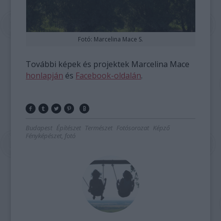
Fotó: Marcelina Mace S.
További képek és projektek Marcelina Mace
honlapján
és
Facebook-oldalán
.
Budapest
Építészet
Természet
Fotósorozat
Képző
Fényképészet, fotó