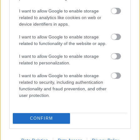
dokumentációjában, és egy fotólaborban
dolgozott egy hivatásos fotográfus mellett
I want to allow Google to enable storage
asszisztensként. Ezenkívül a Kultúrpartnak is
related to analytics like cookies on web or
fotózott: itt látható sorozatain kívül
street art
device identifiers in apps.
cikkünk
képi anyaga is tőle származik,
I want to allow Google to enable storage
valamint Budapest kulturális intézményeiről
related to functionality of the website or app.
készített fotóival is időről időre
találkozhatnak oldalunkon. Ősztől Mace
I want to allow Google to enable storage
Portugáliában, Porto városában dolgozik
related to personalization.
diplomaprojektjén, amelyben több művészeti
ágat készül vegyíteni.
I want to allow Google to enable storage
related to security, including authentication
A
Zöld Budapest
sorozat további fotói:
functionality and fraud prevention, and other
user protection.
CONFIRM