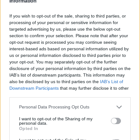
Information
menni a fotó tárgyához, hogy a legapróbb
részletig eljusson, és tapinthatóvá tegye a
If you wish to opt-out of the sale, sharing to third parties, or
látványt.
processing of your personal or sensitive information for
targeted advertising by us, please use the below opt-out
A „kockafotókon" sokszor feltűnnek
section to confirm your selection. Please note that after your
különböző stílusú épületek, amire már
opt-out request is processed you may continue seeing
interest-based ads based on personal information utilized by
érkezik is a magyarázat: „Az építészet régóta
us or personal information disclosed to third parties prior to
érdekel, Budapest pedig kiváló hely ebből a
your opt-out. You may separately opt-out of the further
szempontból. Megtalálhatjuk a szocialista
disclosure of your personal information by third parties on the
időszakra jellemző házakat, de a régebbi
IAB’s list of downstream participants. This information may
épületek is nagyon különlegesek. A
also be disclosed by us to third parties on the
IAB’s List of
kedvencem a '60-as évek építészete, ebből is
Downstream Participants
that may further disclose it to other
találtam bőven példákat."
third parties.
Please note that this website/app uses one or more Google
Personal Data Processing Opt Outs
services and may gather and store information including but
not limited to your visit or usage behaviour. You may click to
I want to opt-out of the Sharing of my
personal data.
grant or deny consent to Google and its third-party tags to
Opted In
use your data for below specified purposes in below Google
consent section.