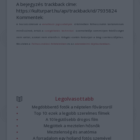
A bejegyzés trackback címe:
https://kulturpart.hu/api/trackback/id/7935824
Kommentek:
A hozzászólások a
vonatkozó jogszabályok
értelmében felhasználói tartalomnak
minősülnek, értük a
szolgáltatás technikai
üzemeltetője semmilyen felelősséget
nem vállal, azokat nem ellenőrzi. Kifogás esetén forduljon a blog szerkesztőjéhez.
Részletek a
Felhasználási feltételekben
és az
adatvédelmi tájékoztatóban
.
Legolvasottabb
Megdöbbentő fotók a néptelen fővárosról
Top 10: ezek a legjobb szerelmes filmek
A 10 legütősebb drogos film
Megjöttek a meztelen hősnők
Meztelenség és anatómia
A forradalom egy holland fotós szemével