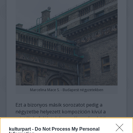
Marcelina Mace S. - Budapest négyzetekben
Ezt a bizonyos másik sorozatot pedig a
négyzetbe helyezett kompozíción kívül a
minták és felületek hangsúlyossága köti
össze. Marcelina ugyanis a mintázatok
kulturpart -
Do Not Process My Personal
fanatikusa: mindig próbál annyira közel