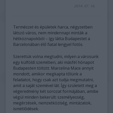
2014. 07. 16.
Természet és épületek harca, négyzetben
látszó város, nem mindennapi minták a
hétköznapokból – így látta Budapestet a
Barcelonában élő fiatal lengyel fotós.
Szerettük volna megtudni, milyen a városunk
egy külföldi szemében, aki másfél hónapot
Budapesten töltött. Marcelina Mace annyit
mondott, amikor megkapta tőlünk a
feladatot, hogy csak azt tudja megmutatni,
amit a saját szemével lát. Így született meg a
végeredmény két sorozat formájában, amibe
végül minden bekerült: személyesség,
megérzések, nemzetköziség, mintázatok,
ismétlődések.