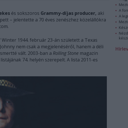
Mezt
A fo
nekes
és sokszoros
Grammy-díjas producer,
aki
A leg
ett – jelentette a 70 éves zenészhez közelállókra
Mezt
com.
Kész
Nézd
készü
Winter 1944. február 23-án született a Texas
 Johnny nem csak a megjelenéséről, hanem a déli
Hírle
 ismertté vált. 2003-ban a
Rolling Stone
magazin
istájának 74. helyén szerepelt. A lista 2011-es
.