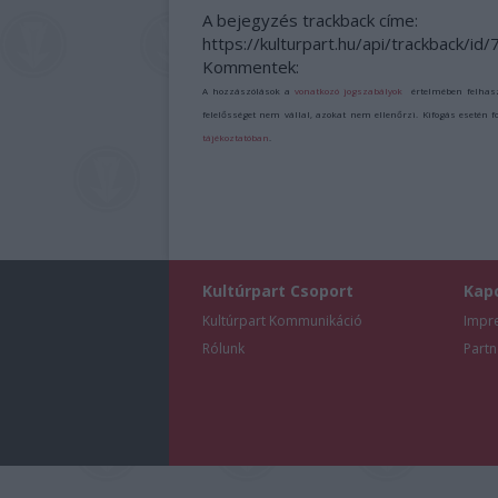
A bejegyzés trackback címe:
https://kulturpart.hu/api/trackback/id
Kommentek:
A hozzászólások a
vonatkozó jogszabályok
értelmében felhas
felelősséget nem vállal, azokat nem ellenőrzi. Kifogás esetén 
tájékoztatóban
.
Kultúrpart Csoport
Kap
Kultúrpart Kommunikáció
Impr
Rólunk
Partn