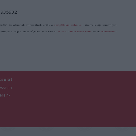
/7935932
ználói tartalomnak minősülnek, értük a
szolgáltatás technikai
üzemeltetője semmilyen
forduljon a blog szerkesztőjéhez. Részletek a
Felhasználási feltételekben
és az
adatvédelmi
csolat
esszum
ereink