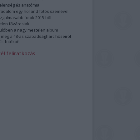
elenség és anatómia
rradalom egy holland fotós szemével
izgalmasabb fotók 2015-ből
elen fővárosiak
ülőben a nagy meztelen album
 meg a 48-as szabadságharc hőseiről
lt fotókat!
vél feliratkozás