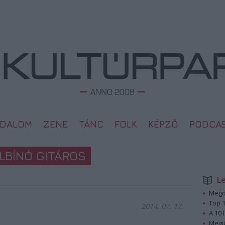
ODALOM
ZENE
TÁNC
FOLK
KÉPZŐ
PODCA
LBÍNÓ GITÁROS
L
Megd
Top 1
2014. 07. 17.
A 10 
Megj