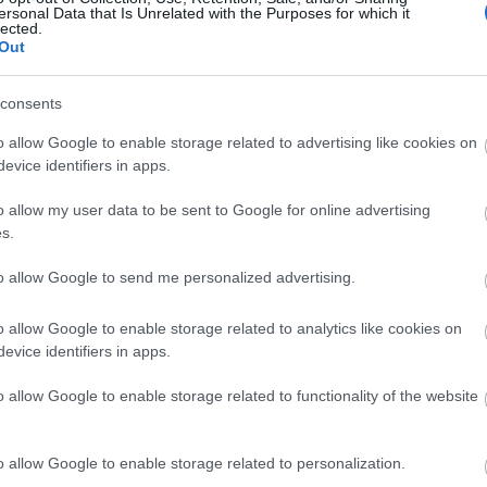
ersonal Data that Is Unrelated with the Purposes for which it
lected.
Out
consents
o allow Google to enable storage related to advertising like cookies on
evice identifiers in apps.
o allow my user data to be sent to Google for online advertising
s.
to allow Google to send me personalized advertising.
Fotó: ru.wikipedia.org
o allow Google to enable storage related to analytics like cookies on
evice identifiers in apps.
ki egy-egy lemezt (2009-ben kettőt is, a
The Johnny
o allow Google to enable storage related to functionality of the website
 Experience
-t), aktívan zenél. Magyarországi
Csarnokban, 2009-ben a Diesel Clubban lépett fel.
o allow Google to enable storage related to personalization.
l egyelőre nincs információ.