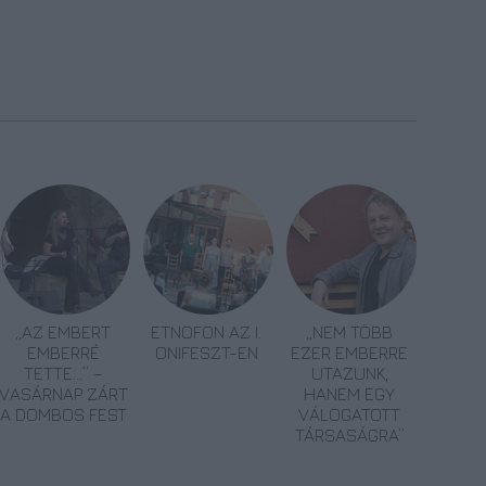
„AZ EMBERT
ETNOFON AZ I.
„NEM TÖBB
EMBERRÉ
ONIFESZT-EN
EZER EMBERRE
TETTE…” –
UTAZUNK,
VASÁRNAP ZÁRT
HANEM EGY
A DOMBOS FEST
VÁLOGATOTT
TÁRSASÁGRA”