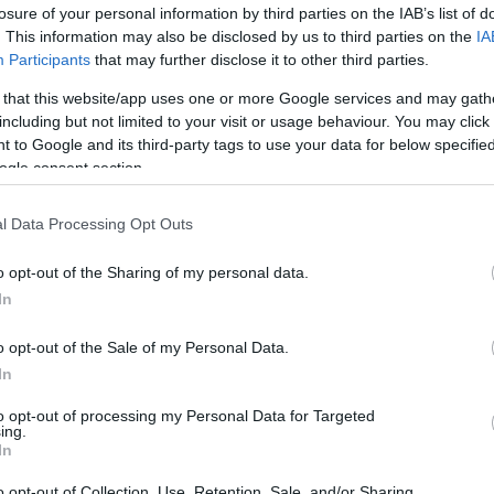
losure of your personal information by third parties on the IAB’s list of
 állítólag az albumon, de nem hiszem, hogy én vagyok,
. This information may also be disclosed by us to third parties on the
IA
am Jim Morrisonnal! Biztos vagyok benne: soha, de
Participants
that may further disclose it to other third parties.
! Nem tudom, hogy honnan indult el ez a hír!”
 that this website/app uses one or more Google services and may gath
including but not limited to your visit or usage behaviour. You may click 
 to Google and its third-party tags to use your data for below specifi
ogle consent section.
l Data Processing Opt Outs
o opt-out of the Sharing of my personal data.
In
o opt-out of the Sale of my Personal Data.
In
to opt-out of processing my Personal Data for Targeted
ing.
In
o opt-out of Collection, Use, Retention, Sale, and/or Sharing