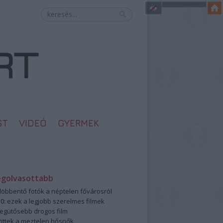
ST
VIDEÓ
GYERMEK
egolvasottabb
öbbentő fotók a néptelen fővárosról
0: ezek a legjobb szerelmes filmek
legütősebb drogos film
öttek a meztelen hősnők