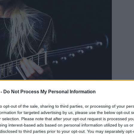
 -
Do Not Process My Personal Information
Fotó: rockbook.hu
 júniusában a Columbia Kiadó adta ki. Abban az
to opt-out of the sale, sharing to third parties, or processing of your per
ek között a woodstocki fesztiválon is fellépett,
formation for targeted advertising by us, please use the below opt-out s
r selection. Please note that after your opt-out request is processed y
eing interest-based ads based on personal information utilized by us or
űködött Jimi Hendrixszel és Jim Morrisonnal a Jimi
disclosed to third parties prior to your opt-out. You may separately opt-
 Found Myself Dead" kalózfelvételén. Ezt Winter