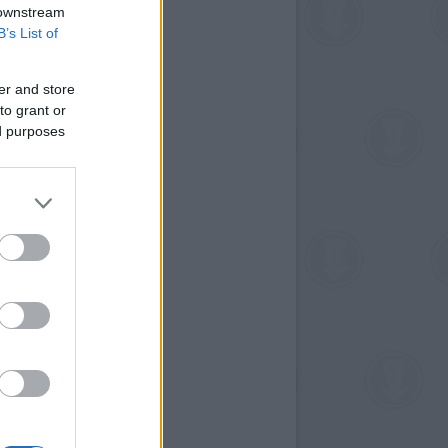
 downstream
B’s List of
er and store
to grant or
ed purposes