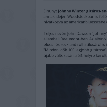
Elhunyt
Johnny Winter gitáros-é
annak idején Woodstockban is fellép
hivatkozva az americanbluesscene.
Teljes nevén John Dawson "Johnny" 
állambeli Beaumont-ban. Az albínó
blues- és rock and roll-stílusáról is
"Minden idők 100 legjobb gitárosa" l
újabb változatán a 63. helyre került