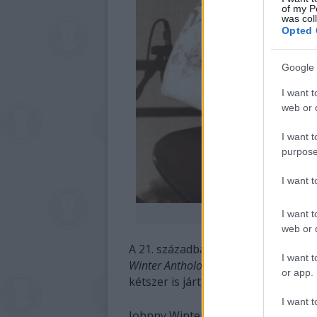
of my P
was col
Opted 
Google 
I want t
web or d
I want t
purpose
I want 
I want t
web or d
A 21. században 5-6 évenként adott 
I want t
Winter Anthology
t és a
The Woodstock
or app.
kétszer is járt, 2008-ban a Petőfi 
I want t
Johnny Winter halála körülményeirő