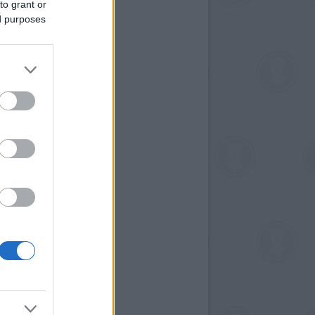
to grant or
ed purposes