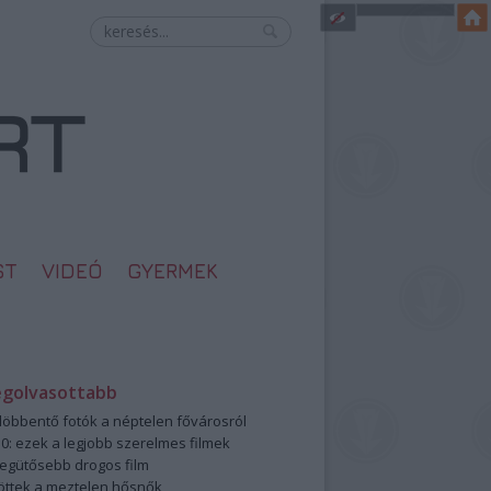
ST
VIDEÓ
GYERMEK
egolvasottabb
öbbentő fotók a néptelen fővárosról
0: ezek a legjobb szerelmes filmek
legütősebb drogos film
öttek a meztelen hősnők