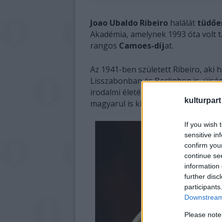
Joao Ubaldo Ribeiro
halálát
tüdőe
Akadémia, amelynek 1993 óta volt 
rangos
Camoes-díj
at.
Az 1941-ben született Ribeiro, aki 
Lisszabonban és Berlinben is, újsá
irodalmi életébe 1971-ben tört be
G
kulturpart
magyarul is kiadtak.
If you wish 
sensitive in
confirm you
continue se
information 
further disc
participants
Downstream 
Please note