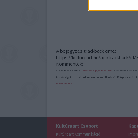
SZÍNHÁZRÓL
A bejegyzés trackback címe:
https://kulturpart.hu/api/trackback/id
Kommentek:
A hozzászólások a
vonatkozó jogszabályok
értelmében felhas
felelősséget nem vállal, azokat nem ellenőrzi. Kifogás esetén 
tájékoztatóban
.
Kultúrpart Csoport
Kap
Kultúrpart Kommunikáció
Impr