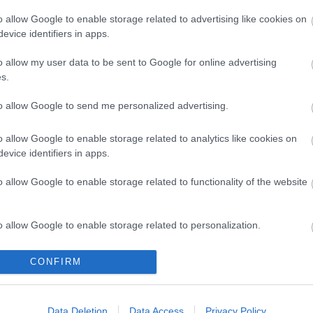
o allow Google to enable storage related to advertising like cookies on
zítettek filmet, televíziós sorozatot hazájában, ő
evice identifiers in apps.
ként.
o allow my user data to be sent to Google for online advertising
s.
to allow Google to send me personalized advertising.
o allow Google to enable storage related to analytics like cookies on
evice identifiers in apps.
o allow Google to enable storage related to functionality of the website
o allow Google to enable storage related to personalization.
o allow Google to enable storage related to security, including
CONFIRM
cation functionality and fraud prevention, and other user protection.
ERDŐ VAN
KRASZNAHORKAI
KRASZNAHORKAI
IDEBENN: TÓTH
LÁSZLÓ NOBEL-
LÁSZLÓ KAPTA
MARCSI AZ ÚJ
DÍJAS ÍRÓ
AZ IRODALMI
Data Deletion
Data Access
Privacy Policy