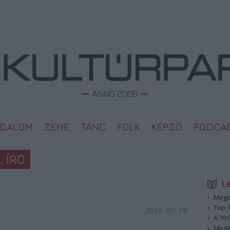
ODALOM
ZENE
TÁNC
FOLK
KÉPZŐ
PODCA
 ÍRÓ
L
Megd
Top 1
2014. 07. 19.
A 10 
Megj