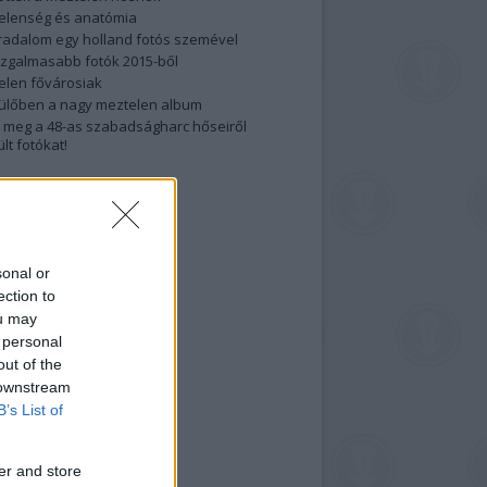
elenség és anatómia
rradalom egy holland fotós szemével
izgalmasabb fotók 2015-ből
elen fővárosiak
ülőben a nagy meztelen album
 meg a 48-as szabadságharc hőseiről
lt fotókat!
vél feliratkozás
sonal or
ection to
ou may
 personal
out of the
 downstream
B’s List of
er and store