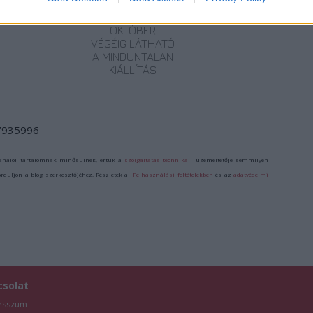
MARGÓ-DÍJAS
VILÁGA
NOBEL-DÍJAT
SZENTENDRÉN –
OKTÓBER
VÉGÉIG LÁTHATÓ
A MINDUNTALAN
KIÁLLÍTÁS
/7935996
ználói tartalomnak minősülnek, értük a
szolgáltatás technikai
üzemeltetője semmilyen
forduljon a blog szerkesztőjéhez. Részletek a
Felhasználási feltételekben
és az
adatvédelmi
csolat
esszum