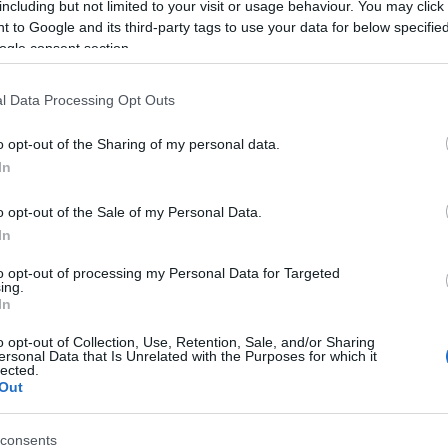
including but not limited to your visit or usage behaviour. You may click 
 to Google and its third-party tags to use your data for below specifi
ogle consent section.
l Data Processing Opt Outs
o opt-out of the Sharing of my personal data.
In
o opt-out of the Sale of my Personal Data.
In
to opt-out of processing my Personal Data for Targeted
ulgação/correio24horas.com.br
ing.
In
ileiro
című regénye, amely hazájának történelmét
o opt-out of Collection, Use, Retention, Sale, and/or Sharing
szikusává vált. A regényt több nyelvre is
ersonal Data that Is Unrelated with the Purposes for which it
lected.
ónak a nemzetközi ismertséget.
Out
élték oda neki hazájában, és 2008-ben megkapta a
consents
irodalmi díját, a Camoes-díjat.