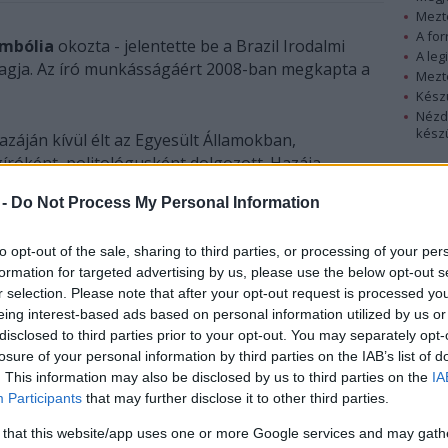
Mezt
A fo
mbólia
okozta - jelentette be a Brazil Irodalmi
A leg
tagja. Az író munkásságáért 2008-ban megkapta a
Mezt
Kész
Nézd
készü
hazáján kívül élt az Egyesült Államokban,
gíróként, politológusként dolgozott. Hazája
Hírle
etúlio őrmester
című regényével, amelyet 1987-ben
 -
Do Not Process My Personal Information
to opt-out of the sale, sharing to third parties, or processing of your per
formation for targeted advertising by us, please use the below opt-out s
r selection. Please note that after your opt-out request is processed y
eing interest-based ads based on personal information utilized by us or
disclosed to third parties prior to your opt-out. You may separately opt-
losure of your personal information by third parties on the IAB’s list of
. This information may also be disclosed by us to third parties on the
IA
Participants
that may further disclose it to other third parties.
 that this website/app uses one or more Google services and may gath