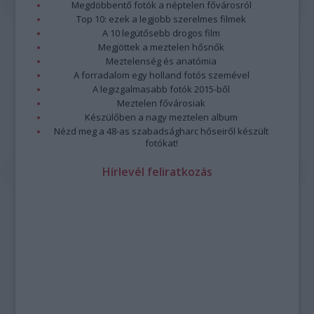
Megdöbbentő fotók a néptelen fővárosról
Top 10: ezek a legjobb szerelmes filmek
A 10 legütősebb drogos film
Megjöttek a meztelen hősnők
Meztelenség és anatómia
A forradalom egy holland fotós szemével
A legizgalmasabb fotók 2015-ből
Meztelen fővárosiak
Készülőben a nagy meztelen album
Nézd meg a 48-as szabadságharc hőseiről készült
fotókat!
Hírlevél feliratkozás