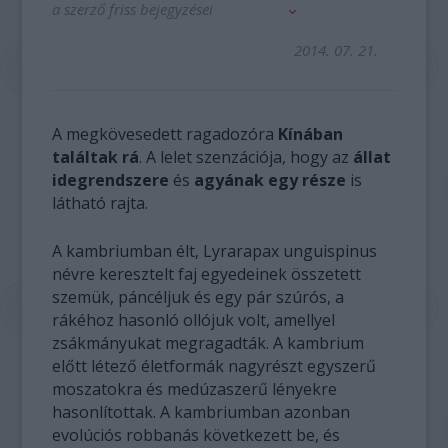
a szerző friss bejegyzései
2014. 07. 21.
A megkövesedett ragadozóra
Kínában
találtak rá
. A lelet szenzációja, hogy az
állat
idegrendszere
és
agyának egy része
is
látható rajta.
A kambriumban élt, Lyrarapax unguispinus
névre keresztelt faj egyedeinek összetett
szemük, páncéljuk és egy pár szúrós, a
rákéhoz hasonló ollójuk volt, amellyel
zsákmányukat megragadták. A kambrium
előtt létező életformák nagyrészt egyszerű
moszatokra és medúzaszerű lényekre
hasonlítottak. A kambriumban azonban
evolúciós robbanás következett be, és