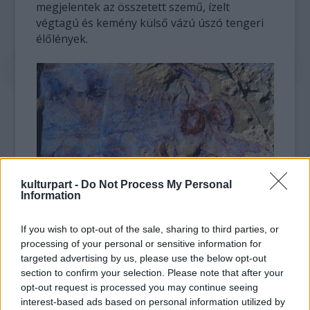
megjelentek az összetett szemű, ízelt
végtagú és kemény külső vázú úszó tengeri
élőlények.
kulturpart -
Do Not Process My Personal
Information
fotó: cbsnews.com
If you wish to opt-out of the sale, sharing to third parties, or
Közéjük tartozott az Anomalocarididae nevű,
processing of your personal or sensitive information for
rákokra emlékeztető család, amelynek tagjai
targeted advertising by us, please use the below opt-out
a kambrium kori tengerek csúcsragadozói
section to confirm your selection. Please note that after your
voltak, méretük elérhette az 1,8 métert is. E
opt-out request is processed you may continue seeing
interest-based ads based on personal information utilized by
családba tartozott a Kínában megtalált faj is,