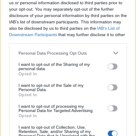
us or personal information disclosed to third parties prior to
amely azonban jóval kisebb, mintegy 15
your opt-out. You may separately opt-out of the further
centiméteres lehetett. Pejjün Cung, a kínai
disclosure of your personal information by third parties on the
Jünnan Egyetem kutatója, a tanulmány
IAB’s list of downstream participants. This information may
társszerzője ugyanakkor a Live Science
also be disclosed by us to third parties on the
IAB’s List of
tudományos portálnak nyilatkozva
Downstream Participants
that may further disclose it to other
rámutatott: az e fajról ismert három lelet
third parties.
talán még kifejletlen egyedeket őrzött meg,
Please note that this website/app uses one or more Google
így az állat mérete valójában ennél talán
Personal Data Processing Opt Outs
services and may gather and store information including but
nagyobb lehetett.
not limited to your visit or usage behaviour. You may click to
I want to opt-out of the Sharing of my
personal data.
grant or deny consent to Google and its third-party tags to
A 251 millió évvel ezelőtt kihalt
Opted In
use your data for below specified purposes in below Google
Anomalocarididae családhoz tartozó eddigi
consent section.
I want to opt-out of the Sale of my
leletek többnyire gyenge minőségűek voltak,
Personal Data.
a mostani, új faj maradványai azonban olyan
Opted In
jó állapotúak, hogy a teljes idegrendszer
I want to opt-out of processing my
látható rajtuk, és még az agy egy részének
Personal Data for Targeted Advertising.
nyomai is kivehetők.
Opted In
I want to opt-out of Collection, Use,
Forrás:
Hirado.hu
Retention, Sale, and/or Sharing of my
Personal Data that Is Unrelated with the