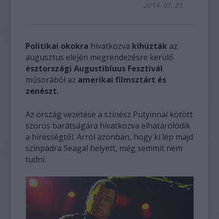
2014. 07. 21.
Politikai okokra
hivatkozva
kihúzták
az
augusztus elején megrendezésre kerülő
észtországi Augustibluus Fesztivál
műsorából az
amerikai filmsztárt és
zenészt.
Az ország vezetése a színész Putyinnal kötött
szoros barátságára hivatkozva elhatárolódik
a hírességtől. Arról azonban, hogy ki lép majd
színpadra Seagal helyett, még semmit nem
tudni.