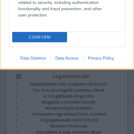
related to security, including authentication
A hozzászólások a
vonatkozó jogszabályok
értelmében felhasználói tartalomnak
functionality and fraud prevention, and other
minősülnek, értük a
szolgáltatás technikai
üzemeltetője semmilyen felelősséget
user protection.
nem vállal, azokat nem ellenőrzi. Kifogás esetén forduljon a blog szerkesztőjéhez.
Részletek a
Felhasználási feltételekben
és az
adatvédelmi tájékoztatóban
.
CONFIRM
Data Deletion
Data Access
Privacy Policy
Legolvasottabb
Megdöbbentő fotók a néptelen fővárosról
Top 10: ezek a legjobb szerelmes filmek
A 10 legütősebb drogos film
Megjöttek a meztelen hősnők
Meztelenség és anatómia
A forradalom egy holland fotós szemével
A legizgalmasabb fotók 2015-ből
Meztelen fővárosiak
Készülőben a nagy meztelen album