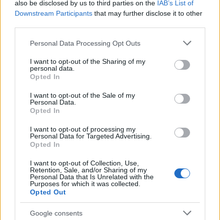
also be disclosed by us to third parties on the
IAB’s List of
megnehezítette ezt.
Downstream Participants
that may further disclose it to other
third parties.
Please note that this website/app uses one or more Google
Personal Data Processing Opt Outs
services and may gather and store information including but
Forrás:
The Guardian
not limited to your visit or usage behaviour. You may click to
I want to opt-out of the Sharing of my
personal data.
grant or deny consent to Google and its third-party tags to
Opted In
use your data for below specified purposes in below Google
consent section.
I want to opt-out of the Sale of my
Personal Data.
Amerika
Oroszország
Zene
Észtország
Blues
Opted In
I want to opt-out of processing my
Personal Data for Targeted Advertising.
Opted In
I want to opt-out of Collection, Use,
Retention, Sale, and/or Sharing of my
Personal Data that Is Unrelated with the
Purposes for which it was collected.
Opted Out
ELSTARTOLT A MŰVÉSZETEK VÖLGYE
Google consents