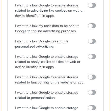
I want to allow Google to enable storage
related to advertising like cookies on web or
device identifiers in apps.
I want to allow my user data to be sent to
AZ EMBERSÉG ÜNNEPE
Google for online advertising purposes.
I want to allow Google to send me
personalized advertising.
I want to allow Google to enable storage
related to analytics like cookies on web or
device identifiers in apps.
„AZ EMBERT EMBERRÉ TETTE…” – VASÁRNAP
I want to allow Google to enable storage
ZÁRT A DOMBOS FEST
related to functionality of the website or app.
I want to allow Google to enable storage
related to personalization.
A bejegyzés trackback címe:
https://kulturpart.hu/api/trackback/id/7936066
I want to allow Google to enable storage
Kommentek: