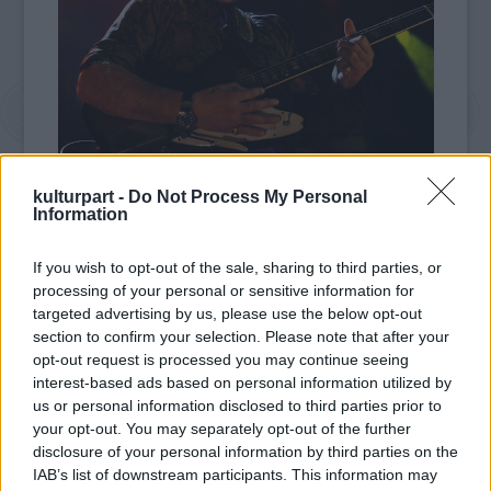
kulturpart -
Do Not Process My Personal
fotó: musicradar.com
Information
Seagal korábban a ma élő egyik legnagyobb
If you wish to opt-out of the sale, sharing to third parties, or
vezetőnek, és barátjának nevezte az orosz
processing of your personal or sensitive information for
elnököt. Kapcsolatukat szorosra fűzte Putyin
targeted advertising by us, please use the below opt-out
fitness-kampánya, melyhez Seagal arcát adta.
section to confirm your selection. Please note that after your
opt-out request is processed you may continue seeing
Az észt külügyminiszter egy közleményben
interest-based ads based on personal information utilized by
megfogalmazta, szerették volna a zenész és
us or personal information disclosed to third parties prior to
your opt-out. You may separately opt-out of the further
a színészt látni a hírességben, az utóbbi
disclosure of your personal information by third parties on the
hónapokban egyre erősödő politikai
IAB’s list of downstream participants. This information may
szerepvállalása azonban jócskán