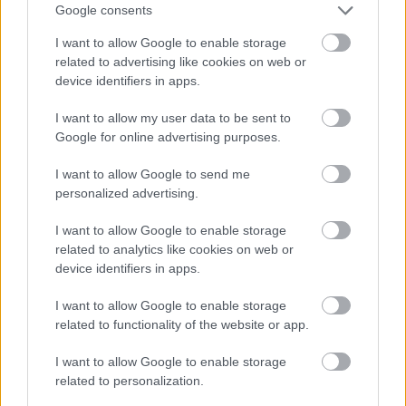
Spielberget is.
Google consents
I want to allow Google to enable storage
2007 májusában a Cannes-i fesztiválon
related to advertising like cookies on web or
Georges Simenon regénye alapján készült
A
device identifiers in apps.
londoni férfi
című filmjével vett részt a
hivatalos versenyprogramban. Szabó István
I want to allow my user data to be sent to
Hanussen
című filmjének 1988-as meghívása
Google for online advertising purposes.
óta nem volt magyar játékfilm a fesztivál
legfontosabb szekciójában.
I want to allow Google to send me
personalized advertising.
I want to allow Google to enable storage
related to analytics like cookies on web or
device identifiers in apps.
I want to allow Google to enable storage
related to functionality of the website or app.
I want to allow Google to enable storage
related to personalization.