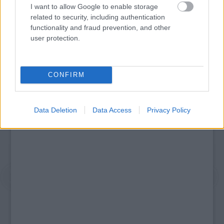
I want to allow Google to enable storage
Tarr Béla a Berlini Filmfesztiválon sajtótájékoztatóján2011-
related to security, including authentication
ben (Fotó: meszarosmartonblogja.hu)
functionality and fraud prevention, and other
user protection.
2011-ben pedig az utolsó filmje,
A torinói ló
versenyzett és nyerte el az Ezüst Medve-díjat
a Nemzetközi Berlini Filmfesztiválon.
CONFIRM
Data Deletion
Data Access
Privacy Policy