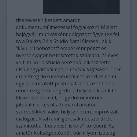
tizenévesen kezdett amatőr
dokumentumfilmezéssel foglalkozni. Mialatt
hajógyári munkásként dolgozott figyeltek fel
rá a Balázs Béla Stúdió fiatal filmesei, akik
"kívülről behozott" emberként pénzt és
nyersanyagot biztosítottak számára. 22 éves
volt, mikor a stúdió pénzéből elkészítette
első nagyjátékfilmjét, a
Családi tűzfészk
et. Tarr
eredetileg dokumentumfilmet akart csinálni
egy kilakoltatott pesti családról, azonban a
rendőrség nem engedte a helyszín közelébe.
Ekkor döntötte el, hogy dokumentum-
játékfilmet készít a témáról amatőr
szereplőkkel, valós helyszíneken, improvizált
dialógusokkal (ami igencsak népszerűnek
számított a "budapesti iskola" körében). Az
amatőr költségvetésből, bármilyen fizetség