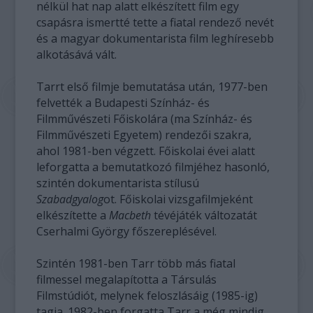
nélkül hat nap alatt elkészített film egy
csapásra ismertté tette a fiatal rendező nevét
és a magyar dokumentarista film leghíresebb
alkotásává vált.
Tarrt első filmje bemutatása után, 1977-ben
felvették a Budapesti Színház- és
Filmművészeti Főiskolára (ma Színház- és
Filmművészeti Egyetem) rendezői szakra,
ahol 1981-ben végzett. Főiskolai évei alatt
leforgatta a bemutatkozó filmjéhez hasonló,
szintén dokumentarista stílusú
Szabadgyalog
ot. Főiskolai vizsgafilmjeként
elkészítette a
Macbeth
tévéjáték változatát
Cserhalmi György főszereplésével.
Szintén 1981-ben Tarr több más fiatal
filmessel megalapította a Társulás
Filmstúdiót, melynek feloszlásáig (1985-ig)
tagja. 1982-ben forgatta Tarr a még mindig