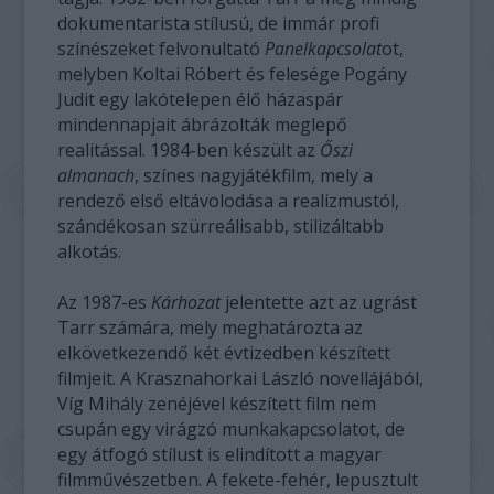
dokumentarista stílusú, de immár profi
színészeket felvonultató
Panelkapcsolat
ot,
melyben Koltai Róbert és felesége Pogány
Judit egy lakótelepen élő házaspár
mindennapjait ábrázolták meglepő
realitással. 1984-ben készült az
Őszi
almanach
, színes nagyjátékfilm, mely a
rendező első eltávolodása a realizmustól,
szándékosan szürreálisabb, stilizáltabb
alkotás.
Az 1987-es
Kárhozat
jelentette azt az ugrást
Tarr számára, mely meghatározta az
elkövetkezendő két évtizedben készített
filmjeit. A Krasznahorkai László novellájából,
Víg Mihály zenéjével készített film nem
csupán egy virágzó munkakapcsolatot, de
egy átfogó stílust is elindított a magyar
filmművészetben. A fekete-fehér, lepusztult