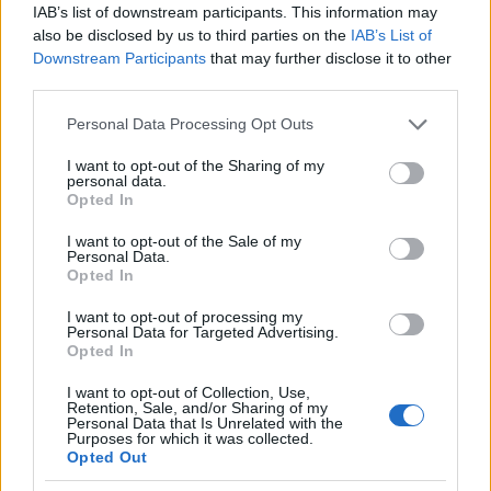
IAB’s list of downstream participants. This information may
also be disclosed by us to third parties on the
IAB’s List of
Downstream Participants
that may further disclose it to other
third parties.
Tarr Béla A torinói ló forgatásán (Fotó: filmtekercs.hu)
Please note that this website/app uses one or more Google
Personal Data Processing Opt Outs
services and may gather and store information including but
Két évtizede együtt él vágójával, Hranitzky
not limited to your visit or usage behaviour. You may click to
I want to opt-out of the Sharing of my
Ágnessel, akit filmjei társrendezőjének tekint.
personal data.
grant or deny consent to Google and its third-party tags to
1987-től működik együtt Krasznahorkai
Opted In
use your data for below specified purposes in below Google
László regényíróval.
consent section.
I want to opt-out of the Sale of my
Personal Data.
Filmjeit nagy sikerrel mutatták be többek
Opted In
között Franciaországban, Olaszországban,
I want to opt-out of processing my
Izraelben, Kanadában és az Amerikai
Personal Data for Targeted Advertising.
Egyesült Államokban.
Opted In
I want to opt-out of Collection, Use,
Tarr Bélát a
Guardian
című brit lap a világ
Retention, Sale, and/or Sharing of my
legjobb filmrendezői listáján a 13. helyen
Personal Data that Is Unrelated with the
Purposes for which it was collected.
említi, így a magyar rendező megelőzi
Opted Out
Tarantinót, Altmant, Almodovárt és