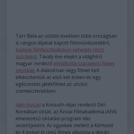
Tarr Béla az utóbbi években több országban
is rangos díjakat kapott filmművészetéért,
komoly filmfesztiválokon vehetett részt
zsűriként
. Tavaly éve elején a világhírű
magyar rendező
elindította szarajevói filmes
iskoláját
. A diákoknak négy filmet kell
elkészíteniük az első két évben és egy
egészestés játékfilmet az utolsó
szemeszterekben.
Idén ősszel
a Kossuth-díjas rendező Dél-
Koreában oktat, az Ázsiai Filmakadémia (AFA)
elnevezésű oktatási program idei
vezetőjeként. Az egyebek mellett a
Kárhozat
és
A torinói ló
című filmek alkotója a dékán