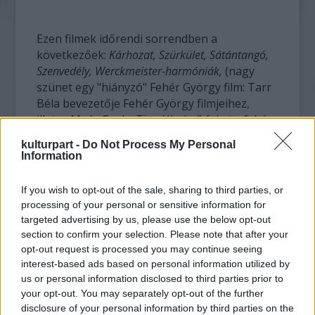
Ezen filmek időrendi sorrendben a
következőek:
Kárhozat, Szürkület, Sátántangó,
Szenvedély, Werckmeister-harmóniák,
(nagy
szünet egy "hiányzó" Fehér György film: Tarr
Béla bevezetője Fehér György filmjeihez,
illetve Maár Gyula:
Töredék
című fekete-fehér
alkotása, amely Tarr Béla TT Filmműhelye
kulturpart -
Do Not Process My Personal
nélkül nem készülhetett volna el...),
A londoni
Information
férfi
, és – nyilatkozata szerint – utolsó filmje,
A torinói ló
.
If you wish to opt-out of the sale, sharing to third parties, or
processing of your personal or sensitive information for
targeted advertising by us, please use the below opt-out
section to confirm your selection. Please note that after your
opt-out request is processed you may continue seeing
interest-based ads based on personal information utilized by
us or personal information disclosed to third parties prior to
your opt-out. You may separately opt-out of the further
disclosure of your personal information by third parties on the