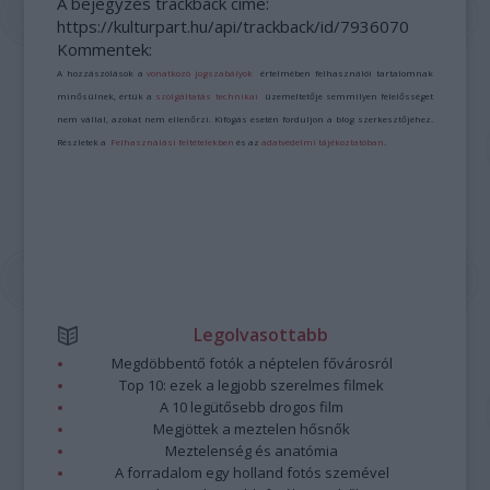
A bejegyzés trackback címe:
https://kulturpart.hu/api/trackback/id/7936070
Kommentek:
A hozzászólások a
vonatkozó jogszabályok
értelmében felhasználói tartalomnak
minősülnek, értük a
szolgáltatás technikai
üzemeltetője semmilyen felelősséget
nem vállal, azokat nem ellenőrzi. Kifogás esetén forduljon a blog szerkesztőjéhez.
Részletek a
Felhasználási feltételekben
és az
adatvédelmi tájékoztatóban
.
Legolvasottabb
Megdöbbentő fotók a néptelen fővárosról
Top 10: ezek a legjobb szerelmes filmek
A 10 legütősebb drogos film
Megjöttek a meztelen hősnők
Meztelenség és anatómia
A forradalom egy holland fotós szemével