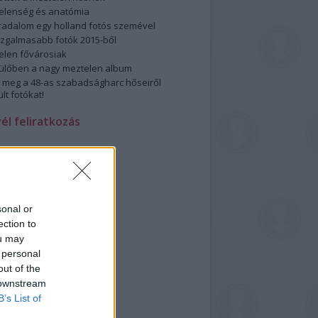
elenség és anatómia
rradalom egy holland fotós szemével
izgalmasabb fotók 2015-ből
elen fővárosiak
ülőben a nagy meztelen album
 meg a 48-as szabadságharc hőseiről
lt fotókat!
vél feliratkozás
sonal or
ection to
ou may
 personal
out of the
 downstream
B’s List of