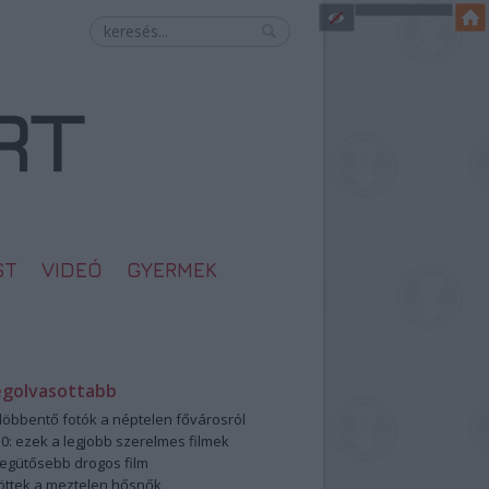
ST
VIDEÓ
GYERMEK
egolvasottabb
öbbentő fotók a néptelen fővárosról
0: ezek a legjobb szerelmes filmek
legütősebb drogos film
öttek a meztelen hősnők