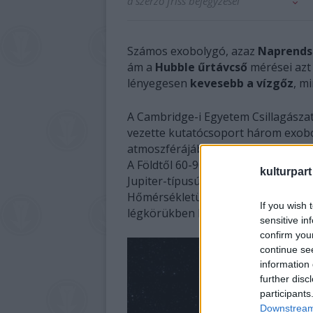
a szerző friss bejegyzései
Számos exobolygó, azaz
Naprendsz
ám a
Hubble űrtávcső
mérései azt
lényegesen
kevesebb a vízgőz
, mi
A Cambridge-i Egyetem Csillagász
vezette kutatócsoport három exob
atmoszférájában vizsgálta a víz nyo
A Földtől 60-900 fényév távolságr
kulturpart
Jupiter-típusú óriás gázbolygó, és 
Hőmérsékletük 900 és 2200 Celsius-f
If you wish 
légkörükben lévő vízgőzt.
sensitive in
confirm you
continue se
information 
further disc
participants
Downstream 