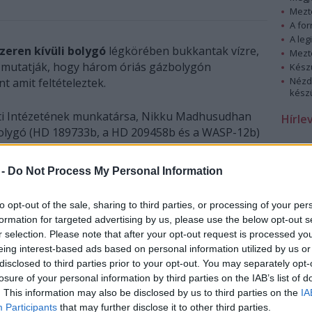
Mezt
A fo
A leg
eren kívüli bolygó
légkörében bukkantak vízre,
Mezt
 mutatják, hogy három óriás gázbolygón
Kész
Nézd
nt amit feltételeztek.
készü
ati Intézetének munkatársa, Nikku Madhusudhan
Hírle
olygó (HD 189733b, a HD 209458b és a WASP-12b)
mait.
a elhelyezkedő bolygók mindegyike úgynevezett
 -
Do Not Process My Personal Information
csillagukhoz nagyon közeli pályán keringenek.
ok között van, ez lehetővé teszi, hogy észleljék a
to opt-out of the sale, sharing to third parties, or processing of your per
formation for targeted advertising by us, please use the below opt-out s
r selection. Please note that after your opt-out request is processed y
eing interest-based ads based on personal information utilized by us or
disclosed to third parties prior to your opt-out. You may separately opt-
losure of your personal information by third parties on the IAB’s list of
. This information may also be disclosed by us to third parties on the
IA
Participants
that may further disclose it to other third parties.