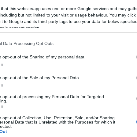
 that this website/app uses one or more Google services and may gath
including but not limited to your visit or usage behaviour. You may click 
 to Google and its third-party tags to use your data for below specifi
ogle consent section.
l Data Processing Opt Outs
o opt-out of the Sharing of my personal data.
In
o opt-out of the Sale of my Personal Data.
In
to opt-out of processing my Personal Data for Targeted
ing.
ímű csillagászati szaklapban megjelent tanulmány
In
árom égitest atmoszférájában csak tízezred annyi
o opt-out of Collection, Use, Retention, Sale, and/or Sharing
akulásának elmélete alapján feltételeztek a tudósok.
ersonal Data that Is Unrelated with the Purposes for which it
lected.
Out
z hasonló, mindenekelőtt a folyékony