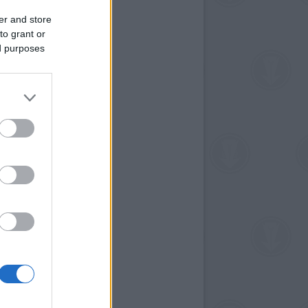
er and store
to grant or
ed purposes