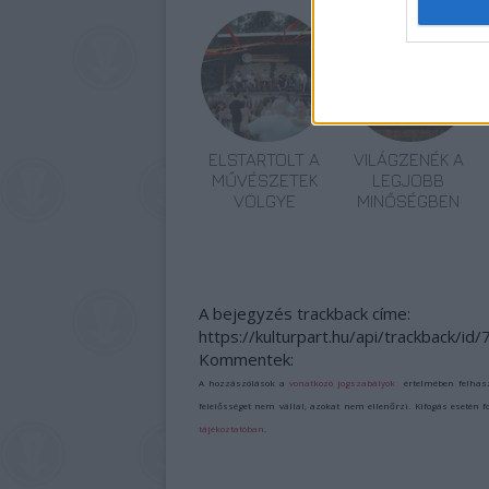
ELSTARTOLT A
VILÁGZENÉK A
MŰVÉSZETEK
LEGJOBB
VÖLGYE
MINŐSÉGBEN
A bejegyzés trackback címe:
https://kulturpart.hu/api/trackback/id
Kommentek:
A hozzászólások a
vonatkozó jogszabályok
értelmében felhas
felelősséget nem vállal, azokat nem ellenőrzi. Kifogás esetén 
tájékoztatóban
.