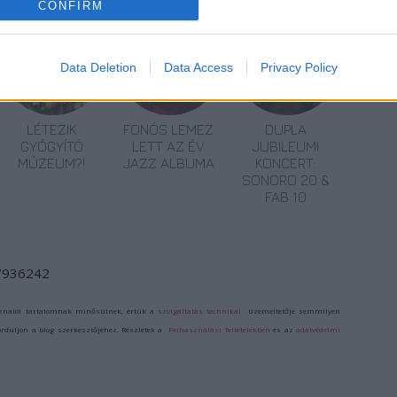
CONFIRM
Data Deletion
Data Access
Privacy Policy
LÉTEZIK
FONÓS LEMEZ
DUPLA
GYÓGYÍTÓ
LETT AZ ÉV
JUBILEUMI
MÚZEUM?!
JAZZ ALBUMA
KONCERT:
SONORO 20 &
FAB 10
/7936242
ználói tartalomnak minősülnek, értük a
szolgáltatás technikai
üzemeltetője semmilyen
forduljon a blog szerkesztőjéhez. Részletek a
Felhasználási feltételekben
és az
adatvédelmi