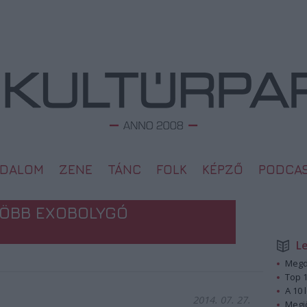
ODALOM
ZENE
TÁNC
FOLK
KÉPZŐ
PODCA
TÖBB EXOBOLYGÓ
L
Megd
Top 1
A 10 
2014. 07. 27.
Megj