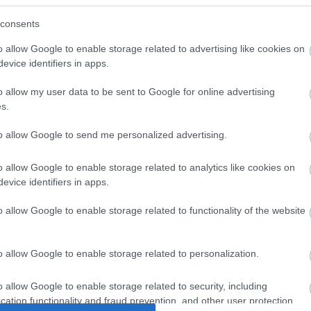
olygók utáni kutatás ezzel még nagyobb kihívássá
9458b jelűn végzett mérés az eddigi legpontosabb,
consents
en található vegyület esetében végeztek" -
o allow Google to enable storage related to advertising like cookies on
sillagász.
evice identifiers in apps.
onyossággal jelenthetjük ki, hogy vizet találtunk
o allow my user data to be sent to Google for online advertising
y mennyiség mégis megdöbbentő" - mondta a tudós.
s.
to allow Google to send me personalized advertising.
elték meg a tudósok a Hubble űrteleszkóppal,
laguk előtt. A csillag által kibocsátott fény
gépes modellek és statisztikai számítások
o allow Google to enable storage related to analytics like cookies on
evice identifiers in apps.
gók légkörének vízgőzmennyiségét.
o allow Google to enable storage related to functionality of the website
o allow Google to enable storage related to personalization.
o allow Google to enable storage related to security, including
cation functionality and fraud prevention, and other user protection.