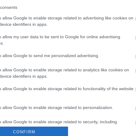
 kínai épület megalkotása fűződik.
consents
o allow Google to enable storage related to advertising like cookies on
suan vállalkozó, műgyűjtő alapította, s 2005-ben
evice identifiers in apps.
. Több tucat termében néprajzi, a vencsuani
n elleni háborúval összefüggő kiállítások is
o allow my user data to be sent to Google for online advertising
yból 121-et az "első osztályú nemzeti kincs"
s.
to allow Google to send me personalized advertising.
o allow Google to enable storage related to analytics like cookies on
evice identifiers in apps.
o allow Google to enable storage related to functionality of the website
rú
Lavór
o allow Google to enable storage related to personalization.
o allow Google to enable storage related to security, including
cation functionality and fraud prevention, and other user protection.
CONFIRM