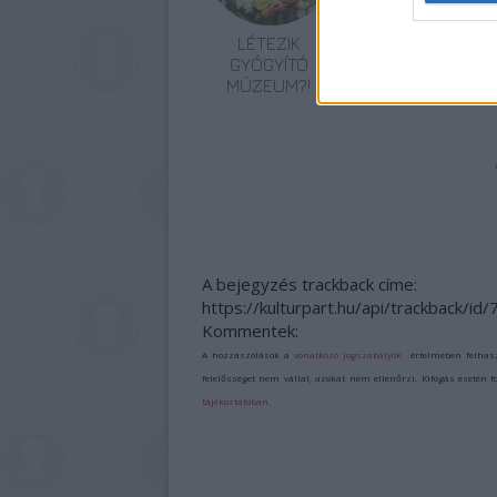
LÉTEZIK
MÚZEUMUTCA
GYÓGYÍTÓ
TAVASZKÖSZÖNT
MÚZEUM?!
A bejegyzés trackback címe:
https://kulturpart.hu/api/trackback/id
Kommentek:
A hozzászólások a
vonatkozó jogszabályok
értelmében felhas
felelősséget nem vállal, azokat nem ellenőrzi. Kifogás esetén 
tájékoztatóban
.