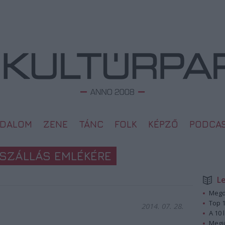
ODALOM
ZENE
TÁNC
FOLK
KÉPZŐ
PODCA
GSZÁLLÁS EMLÉKÉRE
L
Megd
Top 1
2014. 07. 28.
A 10 
Megj