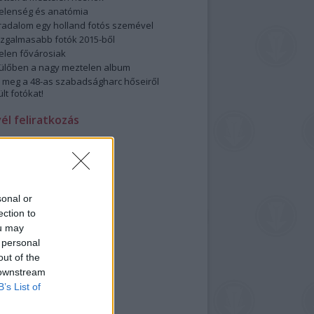
elenség és anatómia
rradalom egy holland fotós szemével
izgalmasabb fotók 2015-ből
elen fővárosiak
ülőben a nagy meztelen album
 meg a 48-as szabadságharc hőseiről
lt fotókat!
vél feliratkozás
sonal or
ection to
ou may
 personal
out of the
 downstream
B’s List of