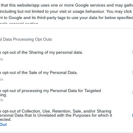
 that this website/app uses one or more Google services and may gath
including but not limited to your visit or usage behaviour. You may click 
 to Google and its third-party tags to use your data for below specifi
ogle consent section.
l Data Processing Opt Outs
o opt-out of the Sharing of my personal data.
In
ó: Luo Xiaoguang / Xinhua
o opt-out of the Sale of my Personal Data.
In
méter alapterületű kiállítóterem ad majd otthont,
to opt-out of processing my Personal Data for Targeted
lakítottak ki, hogy a második világháborúban
ing.
elye legyen. Hivatalos megnyitója szeptember
In
borúban aratott kínai győzelem közelgő
o opt-out of Collection, Use, Retention, Sale, and/or Sharing
ersonal Data that Is Unrelated with the Purposes for which it
lected.
Out
japán építész, akinek nevéhez számos japán és
ausztráliai, spanyolországi, görögországi,