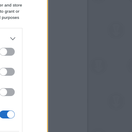
er and store
to grant or
ed purposes