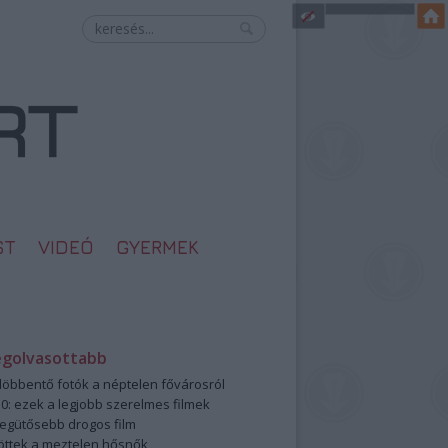
ST
VIDEÓ
GYERMEK
egolvasottabb
öbbentő fotók a néptelen fővárosról
0: ezek a legjobb szerelmes filmek
legütősebb drogos film
öttek a meztelen hősnők