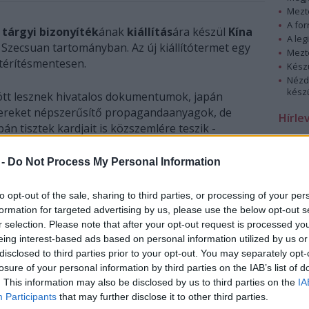
Mezt
A fo
 tárgyi bizonyíték
ának
kiállítás
ára készül
Kína
A leg
ecsuan tartományban. Az új kiállítótermet egy
Mezt
térítésmentesen.
Kész
Nézd
készü
ött lesznek hivatalos dokumentumok, japán
ikereket népszerűsítő propagandaanyagok, de
Hírle
án tisztek kardjait is közszemlére teszik -
artozó Csiencsuan Múzeum illetékesei.
 -
Do Not Process My Personal Information
to opt-out of the sale, sharing to third parties, or processing of your per
formation for targeted advertising by us, please use the below opt-out s
r selection. Please note that after your opt-out request is processed y
eing interest-based ads based on personal information utilized by us or
disclosed to third parties prior to your opt-out. You may separately opt-
losure of your personal information by third parties on the IAB’s list of
. This information may also be disclosed by us to third parties on the
IA
Participants
that may further disclose it to other third parties.