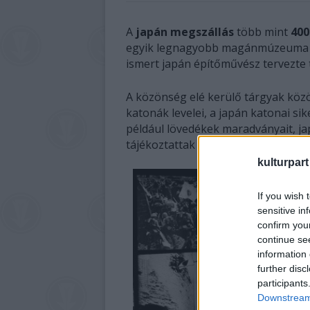
A
japán megszállás
több mint
400
egyik legnagyobb magánmúzeuma Sz
ismert japán építőművész tervezte 
A közönség elé kerülő tárgyak köz
katonák levelei, a japán katonai s
például lövedékek maradványait, jap
tájékoztattak az Anzsen járáshoz t
kulturpart
If you wish 
sensitive in
confirm you
continue se
information 
further disc
participants
Downstream 