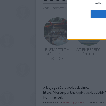
authenti
Zene
Történelem
II. Világháború
Cigányság
ELSTARTOLT A
AZ EMBERSÉG
MŰVÉSZETEK
ÜNNEPE
VÖLGYE
A bejegyzés trackback címe:
https://kulturpart.hu/api/trackback/id
Kommentek:
A hozzászólások a
vonatkozó jogszabályok
értelmében felhas