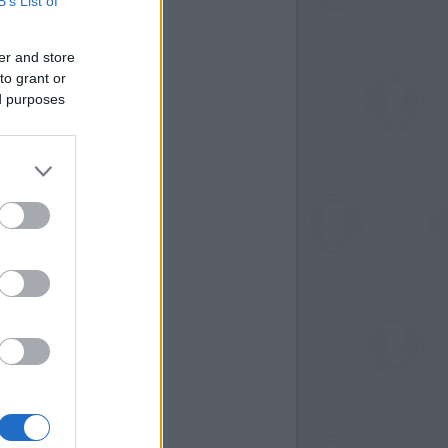
B’s List of
er and store
to grant or
ed purposes