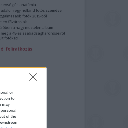
elenség és anatómia
rradalom egy holland fotós szemével
izgalmasabb fotók 2015-ből
elen fővárosiak
ülőben a nagy meztelen album
 meg a 48-as szabadságharc hőseiről
lt fotókat!
vél feliratkozás
sonal or
ection to
ou may
 personal
out of the
 downstream