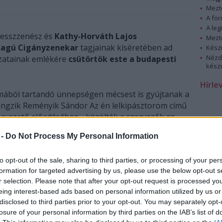
Mezt
A fo
A leg
sesszzenész és
Kathy-Horváth Lajos
Mezt
Tagú Cigányzenekar
tagjainak kíséretében ad
Kész
Nézd
ozatainak emlékére
csütörtök este a budapesti
készü
Hírle
mából tartandó ünnepségen mécsest is gyújtanak a
hangzik Reményik Sándor Az én lelkipásztorom című
rvezető előadásában - közölték a szervezők az
 -
Do Not Process My Personal Information
to opt-out of the sale, sharing to third parties, or processing of your per
formation for targeted advertising by us, please use the below opt-out s
r selection. Please note that after your opt-out request is processed y
eing interest-based ads based on personal information utilized by us or
disclosed to third parties prior to your opt-out. You may separately opt-
losure of your personal information by third parties on the IAB’s list of