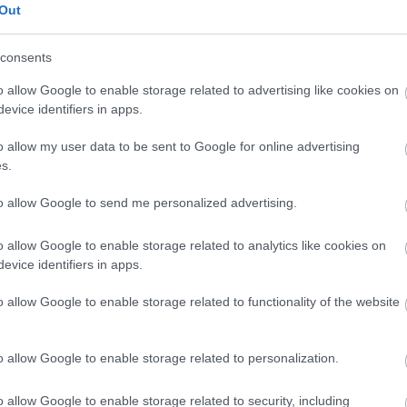
Out
72 óta rendezik meg a Cigány Világszövetség
consents
a alapján arra emlékezve, hogy 1944. augusztus 3-
er cigányt gyilkoltak meg az auschwitzi
o allow Google to enable storage related to advertising like cookies on
lkolt több százezer cigány közül 23 ezren haltak
evice identifiers in apps.
sérletek áldozataként.
o allow my user data to be sent to Google for online advertising
s.
gokban eltérő módon és mértékben, de mindenhol
nt a holokauszt alatt az akkor kétmilliós európai
to allow Google to send me personalized advertising.
lták meg. Magyarországon 1943-tól hurcoltak
44. márciusi német megszállás után pedig legalább
o allow Google to enable storage related to analytics like cookies on
ak létre, ahol több tízezer romát dolgoztattak
evice identifiers in apps.
ldöztetésnek legalább ötezer, más becslések
 cigány esett áldozatul.
o allow Google to enable storage related to functionality of the website
o allow Google to enable storage related to personalization.
o allow Google to enable storage related to security, including