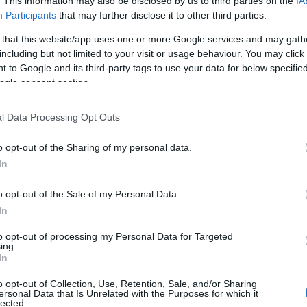
. This information may also be disclosed by us to third parties on the
IA
Participants
that may further disclose it to other third parties.
 that this website/app uses one or more Google services and may gath
including but not limited to your visit or usage behaviour. You may click 
 to Google and its third-party tags to use your data for below specifi
ogle consent section.
l Data Processing Opt Outs
o opt-out of the Sharing of my personal data.
In
o opt-out of the Sale of my Personal Data.
zti György történész, a Holocaust Dokumentációs
In
pítvány elnöke, valamint Raduly József, a
eti Alapítvány elnöke.
to opt-out of processing my Personal Data for Targeted
ing.
In
egnagyobb része roma és zsidó gyökerű dallamokra
nspirációját az áldozatokra való emlékezés adja. Az
o opt-out of Collection, Use, Retention, Sale, and/or Sharing
ersonal Data that Is Unrelated with the Purposes for which it
er listája című Oscar-díjas film jól ismert dallamai
lected.