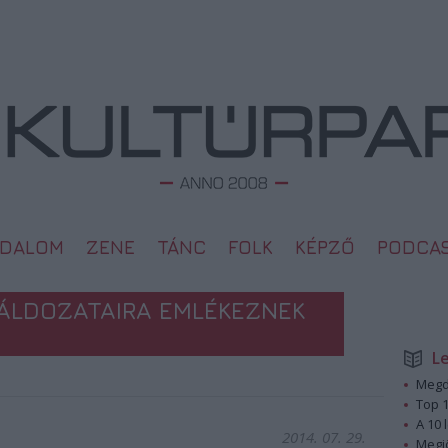
ODALOM
ZENE
TÁNC
FOLK
KÉPZŐ
PODCA
ÁLDOZATAIRA EMLÉKEZNEK
L
Megd
Top 1
A 10 
2014. 07. 29.
Megj