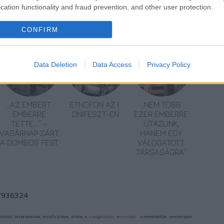
cation functionality and fraud prevention, and other user protection.
CONFIRM
Data Deletion
Data Access
Privacy Policy
„AZ EMBERT
ETNOFON AZ I.
„NEM TÖBB
EMBERRÉ
ONIFESZT-EN
EZER EMBERRE
TETTE…” –
UTAZUNK,
VASÁRNAP ZÁRT
HANEM EGY
A DOMBOS FEST
VÁLOGATOTT
TÁRSASÁGRA”
/7936324
ználói tartalomnak minősülnek, értük a
szolgáltatás technikai
üzemeltetője semmilyen