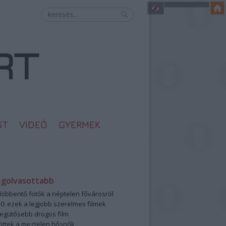
ST
VIDEÓ
GYERMEK
egolvasottabb
öbbentő fotók a néptelen fővárosról
0: ezek a legjobb szerelmes filmek
legütősebb drogos film
öttek a meztelen hősnők