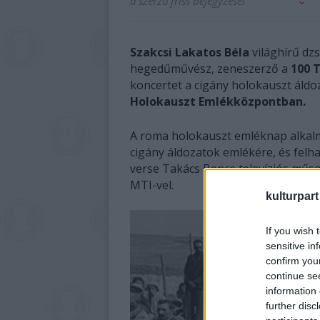
a szerző friss bejegyzései
Szakcsi Lakatos Béla
világhírű dz
hegedűművész, zeneszerző a
100 
koncertet a cigány holokauszt áld
Holokauszt Emlékközpontban.
A roma holokauszt emléknap alkal
cigány áldozatok emlékére, és fel
verse Takács Bence televíziós műso
MTI-vel.
kulturpart
If you wish 
sensitive in
confirm you
continue se
information 
further disc