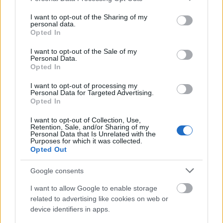
services and may gather and store information including but
A feketefenyő környékét lezárták a járókelők
not limited to your visit or usage behaviour. You may click to
I want to opt-out of the Sharing of my
elől, amíg a fát "lebontják". A munka akár
personal data.
grant or deny consent to Google and its third-party tags to
Opted In
hetekbe telhet.
use your data for below specified purposes in below Google
consent section.
I want to opt-out of the Sale of my
A botanikus kert szakemberei úgy vélik, a
Personal Data.
Opted In
fenyőt 1799-ben ültethették, magját
Ausztráliában gyűjtötte John Sibthorp brit
I want to opt-out of processing my
botanikaprofesszor. Tolkien oxfordi éveiben
Personal Data for Targeted Advertising.
Opted In
írta
A hobbit
és
A Gyűrűk Ura
című műveit.
I want to opt-out of Collection, Use,
Forrás:
Hirado.hu
Retention, Sale, and/or Sharing of my
Personal Data that Is Unrelated with the
Purposes for which it was collected.
Opted Out
Google consents
Nagy-Britannia
Természet
J.R.R. Tolkien
Lavór
I want to allow Google to enable storage
related to advertising like cookies on web or
device identifiers in apps.