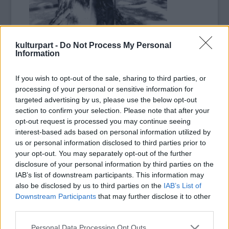
Kivágják Tolkien kedvenc oxfordi fáját: a 215
kulturpart -
Do Not Process My Personal
esztendős feketefenyő ágai kezdtek leesni,
Information
veszélyessé vált -
ismertette a BBC News
. A fa
arról volt nevezetes, hogy különösen közel
If you wish to opt-out of the sale, sharing to third parties, or
állt J. R.R. Tolkien szívéhez, amikor az író
processing of your personal or sensitive information for
Oxfordban élt.
targeted advertising by us, please use the below opt-out
section to confirm your selection. Please note that after your
opt-out request is processed you may continue seeing
"Ez is olyan fa, mint a többi, de azért
interest-based ads based on personal information utilized by
szívszorító. Megjelent egy repedés, és öt
us or personal information disclosed to third parties prior to
perccel később le is estek az ágak" - mondta
your opt-out. You may separately opt-out of the further
el Alison Foster, az Oxfordi Egyetem
disclosure of your personal information by third parties on the
botanikus kertjének szakértője. Hozzáfűzte:
IAB’s list of downstream participants. This information may
nehéz lenne megmondani, mi okozta az öreg
also be disclosed by us to third parties on the
IAB’s List of
fa életének végét, egyes vélemények szerint
Downstream Participants
that may further disclose it to other
a hosszan tartó meleg, száraz idő
third parties.
következménye lehet.
Please note that this website/app uses one or more Google
Personal Data Processing Opt Outs