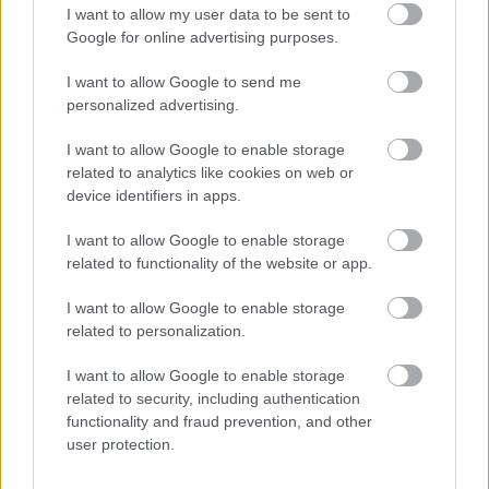
I want to allow my user data to be sent to
Google for online advertising purposes.
I want to allow Google to send me
DAVID ATTENBOROUGH ÚJ ÓCEÁNFILMJE
personalized advertising.
JÚNIUSBAN DEBÜTÁL: LENYŰGÖZŐ UTAZÁS A
TENGEREK MEGMENTÉSÉÉRT
I want to allow Google to enable storage
related to analytics like cookies on web or
device identifiers in apps.
A bejegyzés trackback címe:
I want to allow Google to enable storage
https://kulturpart.hu/api/trackback/id/7936432
related to functionality of the website or app.
Kommentek:
I want to allow Google to enable storage
A hozzászólások a
vonatkozó jogszabályok
értelmében felhasználói tartalomnak
related to personalization.
minősülnek, értük a
szolgáltatás technikai
üzemeltetője semmilyen felelősséget
nem vállal, azokat nem ellenőrzi. Kifogás esetén forduljon a blog szerkesztőjéhez.
I want to allow Google to enable storage
Részletek a
Felhasználási feltételekben
és az
adatvédelmi tájékoztatóban
.
related to security, including authentication
functionality and fraud prevention, and other
user protection.