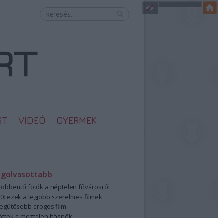
ST
VIDEÓ
GYERMEK
egolvasottabb
öbbentő fotók a néptelen fővárosról
0: ezek a legjobb szerelmes filmek
legütősebb drogos film
öttek a meztelen hősnők