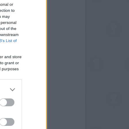
sonal or
ection to
ou may
 personal
out of the
 downstream
B’s List of
er and store
to grant or
ed purposes