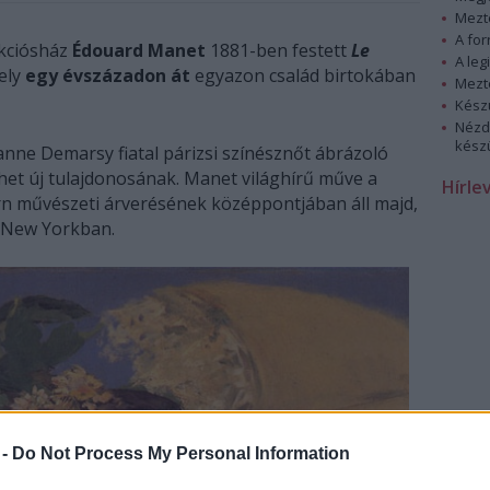
Mezt
A fo
ukciósház
Édouard Manet
1881-ben festett
Le
A leg
mely
egy évszázadon át
egyazon család birtokában
Mezt
Kész
Nézd
készü
anne Demarsy fiatal párizsi színésznőt ábrázoló
érhet új tulajdonosának. Manet világhírű műve a
Hírle
rn művészeti árverésének középpontjában áll majd,
 New Yorkban.
 -
Do Not Process My Personal Information