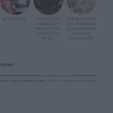
KÉT HANGON
LELEPLEZTÉK
AMERIKÁBAN ÉS
MUNKÁCSY
DÉL-AFRIKÁBAN
MIHÁLY EDDIG
IS RAJONGANAK
ISMERETLEN
A MAGYAR
MŰVÉT
SZOCREÁLÉRT
/7936482
ználói tartalomnak minősülnek, értük a
szolgáltatás technikai
üzemeltetője semmilyen
forduljon a blog szerkesztőjéhez. Részletek a
Felhasználási feltételekben
és az
adatvédelmi