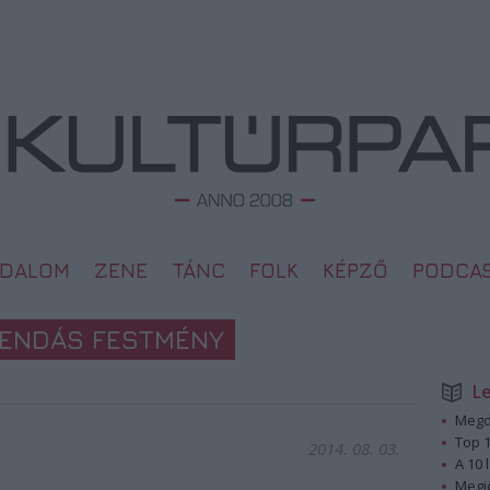
ODALOM
ZENE
TÁNC
FOLK
KÉPZŐ
PODCA
GENDÁS FESTMÉNY
L
Megd
Top 1
2014. 08. 03.
A 10 
Megj