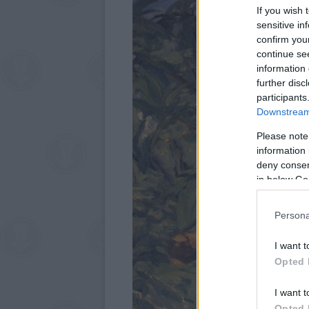
If you wish 
sensitive in
confirm you
continue se
information 
further disc
participants
Downstream 
Please note
information 
deny consent
in below Go
Persona
I want t
Opted 
I want t
Opted 