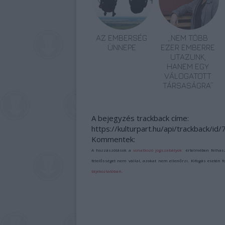
AZ EMBERSÉG
„NEM TÖBB
ÜNNEPE
EZER EMBERRE
UTAZUNK,
HANEM EGY
VÁLOGATOTT
TÁRSASÁGRA”
A bejegyzés trackback címe:
https://kulturpart.hu/api/trackback/id
Kommentek:
A hozzászólások a
vonatkozó jogszabályok
értelmében felhas
felelősséget nem vállal, azokat nem ellenőrzi. Kifogás esetén 
tájékoztatóban
.