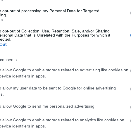
to opt-out of processing my Personal Data for Targeted
ing.
tó: grandspeintres.com
In
o opt-out of Collection, Use, Retention, Sale, and/or Sharing
aként festette meg Jeanne Demarsyt virágos
ersonal Data that Is Unrelated with the Purposes for which it
lected.
pkés napernyőt tartva. Adrian Meyer, a Christie's
Out
estménye egyike az utolsó "múzeumi minőségű"
 kerül. "Lélegzetelállító az a technika, ahogyan
őalakot megjeleníti rajta" - hangoztatta.
consents
o allow Google to enable storage related to advertising like cookies on
ike, amelyet a francia impresszionista
evice identifiers in apps.
onra benyújtott, ez a kiállítás hozta meg számára a
net meg akarta festeni mind a négy évszakot saját
o allow my user data to be sent to Google for online advertising
csak a félig kész ősz született meg, mielőtt 1883-
s.
lt. A festménynek alig egy-két tulajdonosa volt,
to allow Google to send me personalized advertising.
nek birtokában az elmúlt száz évben volt, és amely
o allow Google to enable storage related to analytics like cookies on
evice identifiers in apps.
ingtoni Nemzeti Művészeti Galériában látható, de