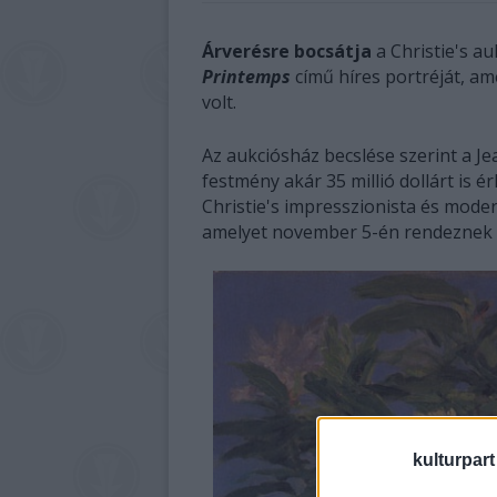
Árverésre bocsátja
a Christie's a
Printemps
című híres portréját, a
volt.
Az aukciósház becslése szerint a Je
festmény akár 35 millió dollárt is 
Christie's impresszionista és mode
amelyet november 5-én rendeznek
kulturpart