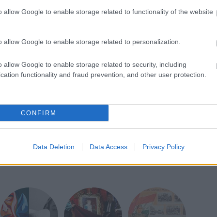
litan Múzeumban és a párizsi Orsay Múzeumban is.
o allow Google to enable storage related to functionality of the website
 aukcióra visznek, a szakemberek megpróbálják
űkereskedő szerint a Christie's illetékesei a
jtőnek felajánlották az elmúlt hat hónapban
o allow Google to enable storage related to personalization.
enki sem jelezte vételi szándékát, az aukciósház úgy
bb áron - írta a The New York Times amerikai
o allow Google to enable storage related to security, including
os becsült áron, aukciós rekord lesz Manet esetében.
cation functionality and fraud prevention, and other user protection.
francia festő önarcképét 33,2 millió dollár
CONFIRM
Data Deletion
Data Access
Privacy Policy