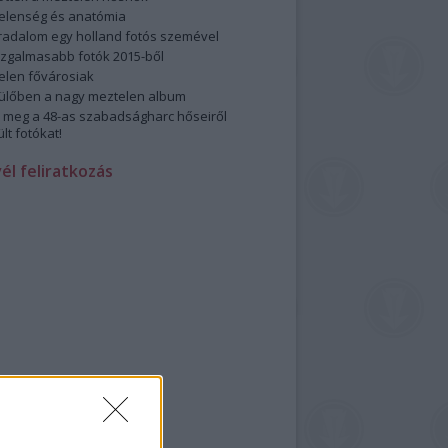
elenség és anatómia
rradalom egy holland fotós szemével
izgalmasabb fotók 2015-ből
elen fővárosiak
ülőben a nagy meztelen album
 meg a 48-as szabadságharc hőseiről
lt fotókat!
vél feliratkozás