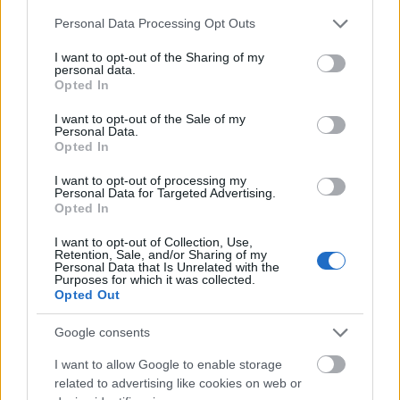
Please note that this website/app uses one or more Google
Personal Data Processing Opt Outs
Amerika
Film
Walt Disney
Adaptáció
services and may gather and store information including but
not limited to your visit or usage behaviour. You may click to
I want to opt-out of the Sharing of my
personal data.
grant or deny consent to Google and its third-party tags to
Opted In
use your data for below specified purposes in below Google
consent section.
I want to opt-out of the Sale of my
Personal Data.
Opted In
I want to opt-out of processing my
SZEMBE MERSZ NÉZNI AZZAL, AKIVÉ
Personal Data for Targeted Advertising.
Opted In
VÁLHATTÁL VOLNA?
I want to opt-out of Collection, Use,
Retention, Sale, and/or Sharing of my
Personal Data that Is Unrelated with the
Purposes for which it was collected.
Opted Out
Google consents
I want to allow Google to enable storage
TERMÉSZETFELETTI ERŐK ÉS ELFELEDETT
TITKOK: ITT A SHELBY OAKS – A GONOSZ
related to advertising like cookies on web or
NYOMÁBAN MAGYAR ELŐZETESE