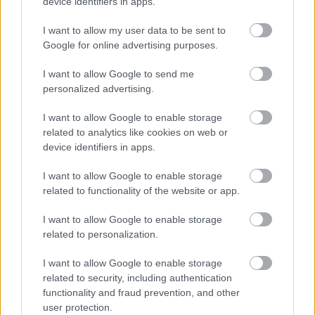
device identifiers in apps.
I want to allow my user data to be sent to
Google for online advertising purposes.
I want to allow Google to send me
personalized advertising.
I want to allow Google to enable storage
SZÁGULDÁS, SÁRKÁNYOK, ROSSZFIÚK – A NYÁR
related to analytics like cookies on web or
10 LEGKEDVELTEBB MOZIJA MAGYARORSZÁGON
device identifiers in apps.
I want to allow Google to enable storage
related to functionality of the website or app.
A bejegyzés trackback címe:
https://kulturpart.hu/api/trackback/id/7936508
I want to allow Google to enable storage
Kommentek:
related to personalization.
A hozzászólások a
vonatkozó jogszabályok
értelmében felhasználói tartalomnak
minősülnek, értük a
szolgáltatás technikai
üzemeltetője semmilyen felelősséget
I want to allow Google to enable storage
nem vállal, azokat nem ellenőrzi. Kifogás esetén forduljon a blog szerkesztőjéhez.
related to security, including authentication
Részletek a
Felhasználási feltételekben
és az
adatvédelmi tájékoztatóban
.
functionality and fraud prevention, and other
user protection.