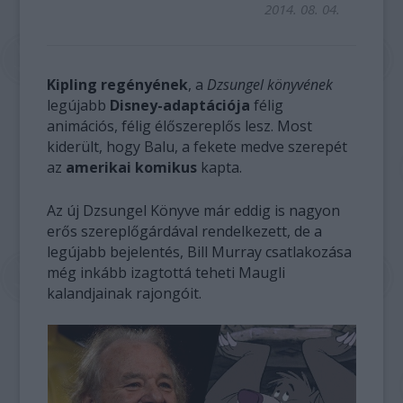
2014. 08. 04.
Kipling regényének
, a
Dzsungel könyvének
legújabb
Disney-adaptációja
félig
animációs, félig élőszereplős lesz. Most
kiderült, hogy Balu, a fekete medve szerepét
az
amerikai komikus
kapta.
Az új Dzsungel Könyve már eddig is nagyon
erős szereplőgárdával rendelkezett, de a
legújabb bejelentés, Bill Murray csatlakozása
még inkább izagtottá teheti Maugli
kalandjainak rajongóit.