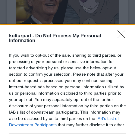
kulturpart -
Do Not Process My Personal
fotó: cinestar.hu
Information
Murray Balut alakítja majd a félig játékfilmes,
If you wish to opt-out of the sale, sharing to third parties, or
félig animációs filmben, ahol Ben Kingsley
processing of your personal or sensitive information for
Bagirát, Scarlett Johansson Kát, az
targeted advertising by us, please use the below opt-out
óriáskígyót és Lupita Nyong'o Ramát játssza
section to confirm your selection. Please note that after your
majd. 1994-ben már készült egy élőszereplős
opt-out request is processed you may continue seeing
feldolgozása Kipling regényének, az új
interest-based ads based on personal information utilized by
Disney verzió 2015 októberében kerülhet
us or personal information disclosed to third parties prior to
leghamarabb a mozikba.
your opt-out. You may separately opt-out of the further
disclosure of your personal information by third parties on the
IAB’s list of downstream participants. This information may
Forrás:
hvg.hu
also be disclosed by us to third parties on the
IAB’s List of
Downstream Participants
that may further disclose it to other
third parties.