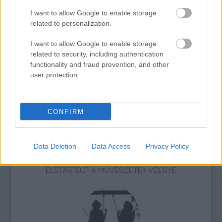
I want to allow Google to enable storage
related to personalization.
I want to allow Google to enable storage
related to security, including authentication
JJ MEGNYERTE AZ EUROVÍZIÓS DALFESZTIVÁLT,
functionality and fraud prevention, and other
MELYBEN A BUDAPEST SCORING ORCHESTRA IS
user protection.
KÖZREMŰKÖDÖTT
CONFIRM
Data Deletion
Data Access
Privacy Policy
ELSTARTOLT A MŰVÉSZETEK VÖLGYE