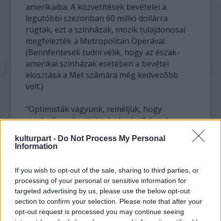
amerikaiba. A közvetítések bevételei a
legutóbbi szezonban 60 millió dollárra
rúgtak, ezt a színházak, mozik tulajdonosai
megfelezték a Metropolitan Operával.
(Bennfentesek tudni vélik, hogy az észak-
amerikai színházak esetében a bevétel
elosztása a Met számára még kedvezőbb
volt.)
"Optimisták vagyunk, reméljük, hogy
rendezik a nézetkülönbségeket", hatalmas
lyuk keletkezik a költségvetésben, ha
kulturpart -
Do Not Process My Personal
felfüggesztik a munkát a színházban - idézte
Information
a Hollywood Reporter John Rubeyt, a Met és
az amerikai színházak közötti adásközvetítő
If you wish to opt-out of the sale, sharing to third parties, or
cég, a Fathom Events igazgatóját.
processing of your personal or sensitive information for
targeted advertising by us, please use the below opt-out
Az 2014-15-ös éved első HD előadásának
section to confirm your selection. Please note that after your
közvetítése még odébb van, október 11-én
opt-out request is processed you may continue seeing