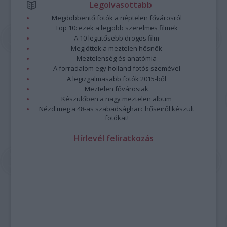
Legolvasottabb
Megdöbbentő fotók a néptelen fővárosról
Top 10: ezek a legjobb szerelmes filmek
A 10 legütősebb drogos film
Megjöttek a meztelen hősnők
Meztelenség és anatómia
A forradalom egy holland fotós szemével
A legizgalmasabb fotók 2015-ből
Meztelen fővárosiak
Készülőben a nagy meztelen album
Nézd meg a 48-as szabadságharc hőseiről készült
fotókat!
Hírlevél feliratkozás