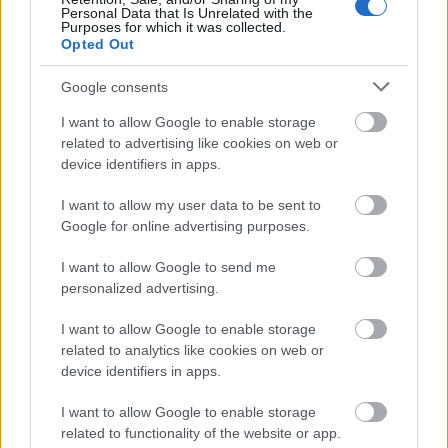
költségeit, hogy az új szerződésekben
Personal Data that Is Unrelated with the
Purposes for which it was collected.
változtatnának a munkarend és a juttatások
Opted Out
rendszerén is. Ha ez megvalósul, a
szakszervezeti tagok egy része - számításaik
Google consents
szerint - akár 30 százalékkal kevesebb bért
I want to allow Google to enable storage
és juttatást kap az új évadtól kezdve, mivel
related to advertising like cookies on web or
csökkennének nyugdíj- és
device identifiers in apps.
egészségbiztosítási juttatásaik is.
I want to allow my user data to be sent to
Az intézmény 326 millió dolláros éves
Google for online advertising purposes.
költségvetésében 2,8 millió dollár hiány van.
I want to allow Google to send me
Forrás:
MTI
personalized advertising.
I want to allow Google to enable storage
related to analytics like cookies on web or
device identifiers in apps.
New York
Zene
Opera
Pénz
Internet
I want to allow Google to enable storage
related to functionality of the website or app.