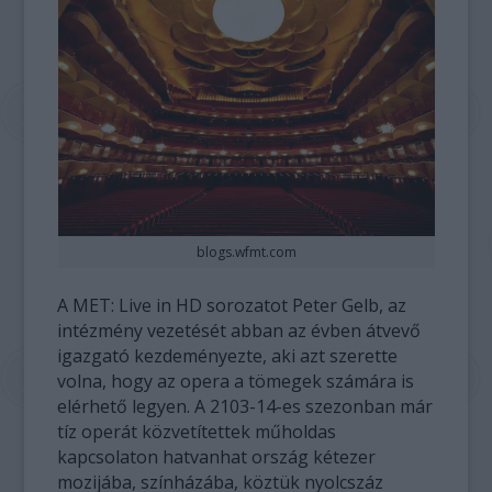
blogs.wfmt.com
A MET: Live in HD sorozatot Peter Gelb, az
intézmény vezetését abban az évben átvevő
igazgató kezdeményezte, aki azt szerette
volna, hogy az opera a tömegek számára is
elérhető legyen. A 2103-14-es szezonban már
tíz operát közvetítettek műholdas
kapcsolaton hatvanhat ország kétezer
mozijába, színházába, köztük nyolcszáz