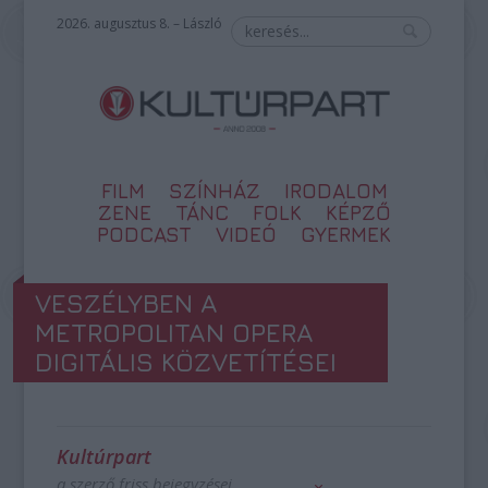
2026. augusztus 8. – László
FILM
SZÍNHÁZ
IRODALOM
ZENE
TÁNC
FOLK
KÉPZŐ
PODCAST
VIDEÓ
GYERMEK
VESZÉLYBEN A
METROPOLITAN OPERA
DIGITÁLIS KÖZVETÍTÉSEI
Kultúrpart
a szerző friss bejegyzései