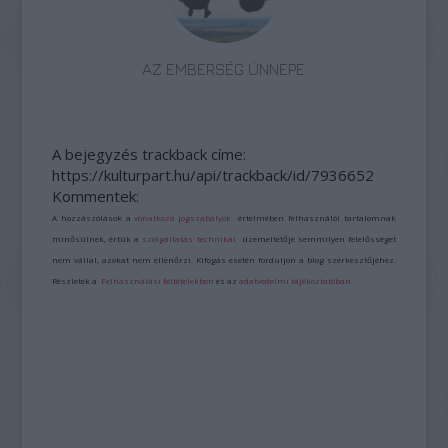
AZ EMBERSÉG ÜNNEPE
A bejegyzés trackback címe:
https://kulturpart.hu/api/trackback/id/7936652
Kommentek:
A hozzászólások a
vonatkozó jogszabályok
értelmében felhasználói tartalomnak
minősülnek, értük a
szolgáltatás technikai
üzemeltetője semmilyen felelősséget
nem vállal, azokat nem ellenőrzi. Kifogás esetén forduljon a blog szerkesztőjéhez.
Részletek a
Felhasználási feltételekben
és az
adatvédelmi tájékoztatóban
.