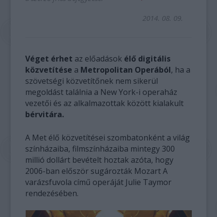
2014. 08. 09.
Véget érhet
az előadások
élő digitális
közvetítése
a
Metropolitan Operából
, ha a
szövetségi közvetítőnek nem sikerül
megoldást találnia a New York-i operaház
vezetői és az alkalmazottak között kialakult
bérvitára.
A Met élő közvetítései szombatonként a világ
színházaiba, filmszínházaiba mintegy 300
millió dollárt bevételt hoztak azóta, hogy
2006-ban először sugározták Mozart A
varázsfuvola című operáját Julie Taymor
rendezésében.