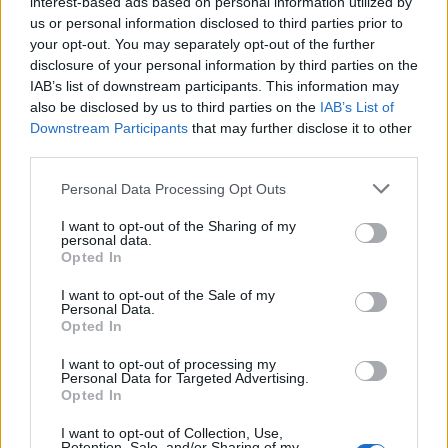
sugároznák Verdi Macbethjét. Rubey és a
interest-based ads based on personal information utilized by
Met szóvivője közölte, hogy egyelőre
us or personal information disclosed to third parties prior to
your opt-out. You may separately opt-out of the further
nincsenek tervek arra az esetre, ha az évadot
disclosure of your personal information by third parties on the
később kezdenék vagy elhalasztanák.
IAB’s list of downstream participants. This information may
also be disclosed by us to third parties on the
IAB’s List of
A bértárgyalásokat egy hétre felfüggesztette
Downstream Participants
that may further disclose it to other
az operaház vezetősége a
third parties.
szakszervezetekkel, hogy egy független
elemző megvizsgálja a Met pénzügyi
Please note that this website/app uses one or more Google
Personal Data Processing Opt Outs
services and may gather and store information including but
helyzetét. Ebbe a Met vezetői és a
not limited to your visit or usage behaviour. You may click to
I want to opt-out of the Sharing of my
szakszervezetek a szövetségi közvetítő
personal data.
grant or deny consent to Google and its third-party tags to
kérésére egyeztek bele, akinek azért kérték a
Opted In
use your data for below specified purposes in below Google
segítségét, hogy közös nevezőre jussanak a
consent section.
I want to opt-out of the Sale of my
munkaszerződésekről folyó tárgyalásokon.
Personal Data.
Ha elmarad a megegyezés, az az intézmény
Opted In
leállásához, elbocsátásokhoz vezetne.
I want to opt-out of processing my
Personal Data for Targeted Advertising.
A MET alkalmazottainak szerződése július 31-
Opted In
én járt le. Az intézmény vezetősége úgy
I want to opt-out of Collection, Use,
akarja 16-17 százalékkal csökkenteni a
Retention, Sale, and/or Sharing of my