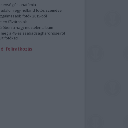
elenség és anatómia
rradalom egy holland fotós szemével
izgalmasabb fotók 2015-ből
elen fővárosiak
ülőben a nagy meztelen album
 meg a 48-as szabadságharc hőseiről
lt fotókat!
vél feliratkozás