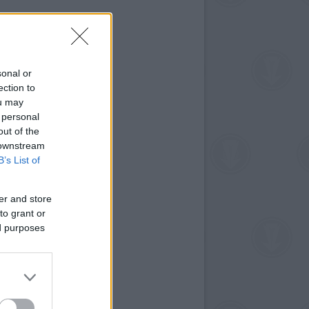
sonal or
ection to
ou may
 personal
out of the
 downstream
B’s List of
er and store
to grant or
ed purposes