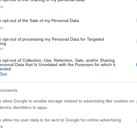
i műveiből - közölték a szervezők.
In
déző sátorban az újcirkusz műfaj képviselői és a
o opt-out of the Sale of my Personal Data.
ukcióit, míg ausztrál és francia csapatok
In
to opt-out of processing my Personal Data for Targeted
ing.
In
o opt-out of Collection, Use, Retention, Sale, and/or Sharing
ersonal Data that Is Unrelated with the Purposes for which it
lected.
Out
consents
o allow Google to enable storage related to advertising like cookies on
evice identifiers in apps.
o allow my user data to be sent to Google for online advertising
s.