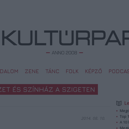
ODALOM
ZENE
TÁNC
FOLK
KÉPZŐ
PODCA
ZET ÉS SZÍNHÁZ A SZIGETEN
L
Megd
Top 1
2014. 08. 10.
A 10 
Megj