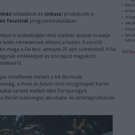
Mezt
A fo
ínház
i előadások és
cirkusz
i produkciók is
A leg
et fesztivál
programkínálatában.
Mezt
Kész
tlépni a szabadságba
című kiállítás azokat mutatja
Nézd
készü
 a kelet-németeknek átlépni a határt. A vurstlit
 maga a Fal lesz, amelyet 25 ajtó szimbolizál. A fal
Hírle
hagynak emlékképet és korrajzot magukról,
mlékeiről.
s rövidfilmek mellett a 64. Berlinale
zönség, a
Praia do futuró
című mozgóképet Karim
zakai varieté mellett idén Európa egyik
e Berlin különleges akrobata- és artistaprodukciói