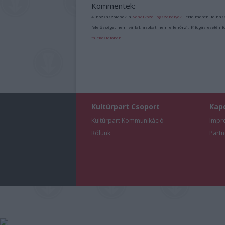
Kommentek:
A hozzászólások a
vonatkozó jogszabályok
értelmében felhas
felelősséget nem vállal, azokat nem ellenőrzi. Kifogás esetén 
tájékoztatóban
.
Kultúrpart Csoport
Kap
Kultúrpart Kommunikáció
Impr
Rólunk
Partn