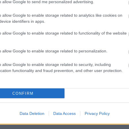
to allow Google to send me personalized advertising.
o allow Google to enable storage related to analytics like cookies on
evice identifiers in apps.
o allow Google to enable storage related to functionality of the website
zigeten logikai- és társasjátékokat, ékszereket és
az érdeklődők, fotótárlaton tekinthetik meg a
o allow Google to enable storage related to personalization.
ott magyar találmányokat, köztük a hologramot, a
-kockát. A második szinten Rubik Ernőről, a Rubik-
o allow Google to enable storage related to security, including
ható Liberty Science Center
Beyond the Rubik’s Cube
cation functionality and fraud prevention, and other user protection.
etítenek.
ók bűntények után nyomozhatnak a 21. század
CONFIRM
tarot labirintus önismereti szerepjátékoknak ad
Data Deletion
Data Access
Privacy Policy