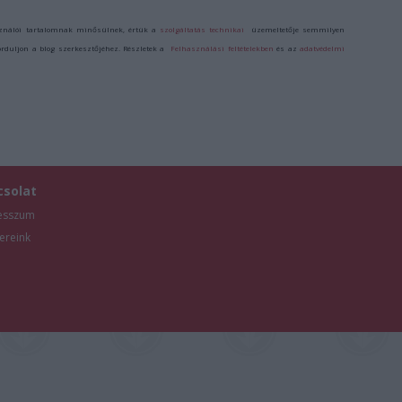
ználói tartalomnak minősülnek, értük a
szolgáltatás technikai
üzemeltetője semmilyen
forduljon a blog szerkesztőjéhez. Részletek a
Felhasználási feltételekben
és az
adatvédelmi
csolat
esszum
ereink