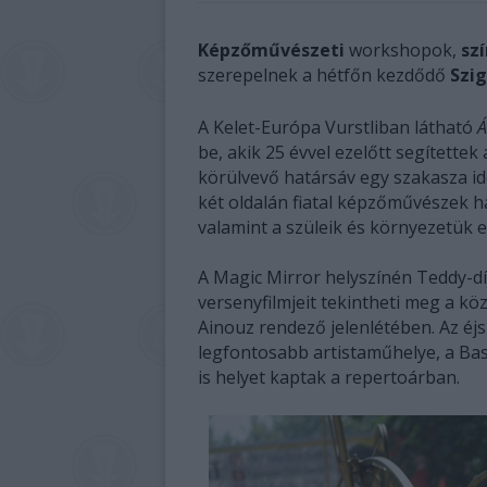
Képzőművészeti
workshopok,
sz
szerepelnek a hétfőn kezdődő
Szig
A Kelet-Európa Vurstliban látható
Á
be, akik 25 évvel ezelőtt segítettek
körülvevő határsáv egy szakasza idén
két oldalán fiatal képzőművészek 
valamint a szüleik és környezetük e
A Magic Mirror helyszínén Teddy-díja
versenyfilmjeit tekintheti meg a kö
Ainouz rendező jelenlétében. Az éjs
legfontosabb artistaműhelye, a Bas
is helyet kaptak a repertoárban.