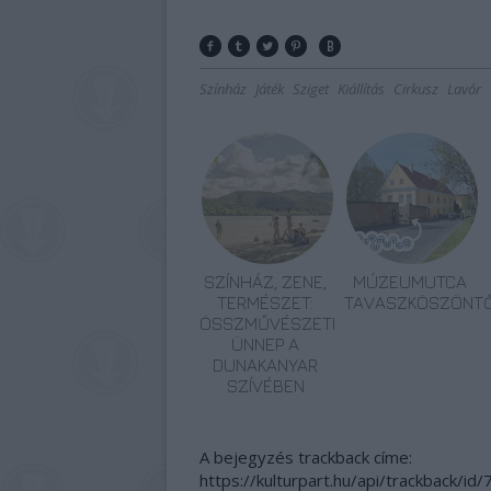
Színház
Játék
Sziget
Kiállítás
Cirkusz
Lavór
SZÍNHÁZ, ZENE,
MÚZEUMUTCA
TERMÉSZET:
TAVASZKÖSZÖNT
ÖSSZMŰVÉSZETI
ÜNNEP A
DUNAKANYAR
SZÍVÉBEN
A bejegyzés trackback címe:
https://kulturpart.hu/api/trackback/id