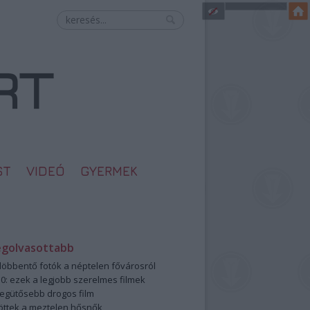
ST
VIDEÓ
GYERMEK
egolvasottabb
öbbentő fotók a néptelen fővárosról
0: ezek a legjobb szerelmes filmek
legütősebb drogos film
öttek a meztelen hősnők