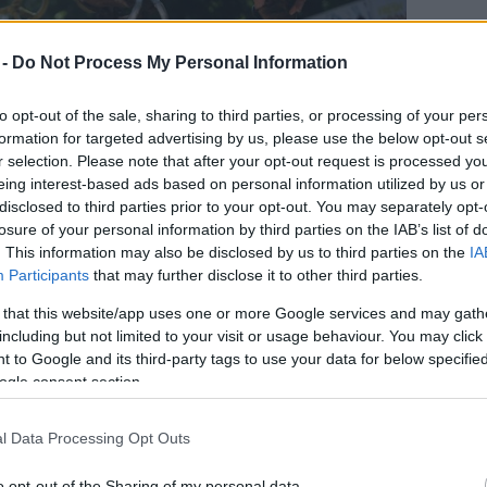
 -
Do Not Process My Personal Information
to opt-out of the sale, sharing to third parties, or processing of your per
formation for targeted advertising by us, please use the below opt-out s
r selection. Please note that after your opt-out request is processed y
eing interest-based ads based on personal information utilized by us or
disclosed to third parties prior to your opt-out. You may separately opt-
losure of your personal information by third parties on the IAB’s list of
. This information may also be disclosed by us to third parties on the
IA
Participants
that may further disclose it to other third parties.
 that this website/app uses one or more Google services and may gath
including but not limited to your visit or usage behaviour. You may click 
 to Google and its third-party tags to use your data for below specifi
ogle consent section.
cirkusz a Szigeten (Fotó: Sziget.hu)
l Data Processing Opt Outs
ges produkciója a LabOPERAtórium, egy
okkal Bernstein, Bizet, Delibes, Donizetti, Mozart,
o opt-out of the Sharing of my personal data.