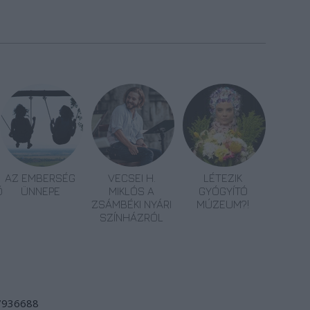
AZ EMBERSÉG
VECSEI H.
LÉTEZIK
Ő
ÜNNEPE
MIKLÓS A
GYÓGYÍTÓ
ZSÁMBÉKI NYÁRI
MÚZEUM?!
SZÍNHÁZRÓL
/7936688