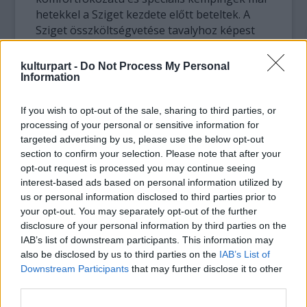
hetekkel a Sziget kezdete előtt beteltek. A
Sziget összköltségvetése tavalyhoz képest
mintegy 300 millió forinttal nő, melynek
elsődleges oka, hogy több mint 400 millió
kulturpart -
Do Not Process My Personal
forinttal költenek többet a programra,
Information
eközben viszont megtakarítást eredményez
bizonyos helyszínek összevonása (Világfalu,
If you wish to opt-out of the sale, sharing to third parties, or
ír-blues színpad) és megszüntetése (Aréna
processing of your personal or sensitive information for
sátor). A pop-rock nagyszínpadhoz 120
targeted advertising by us, please use the below opt-out
section to confirm your selection. Please note that after your
négyzetméter LED-világítást építettek ki, a
opt-out request is processed you may continue seeing
második legnagyobb helyszín, a négyezer
interest-based ads based on personal information utilized by
négyzetméteres A38 sátor pedig vadonatúj
us or personal information disclosed to third parties prior to
és egyenesen Angliából érkezett.
your opt-out. You may separately opt-out of the further
disclosure of your personal information by third parties on the
Számos helyen láthatók különböző hazai és
IAB’s list of downstream participants. This information may
külföldi művészek installációi, köztük a
Selfie
also be disclosed by us to third parties on the
IAB’s List of
Robot
vagy az
Űrkomp
. A Rubik-kocka 40.
Downstream Participants
that may further disclose it to other
évfordulójára hat konténerből épült
third parties.
installáció, a rendszerváltás 25. évfordulója