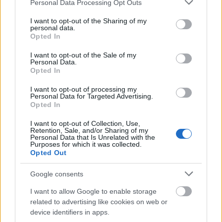
Please note that this website/app uses one or more Google
Personal Data Processing Opt Outs
alkalmából egy százméteres fal idézi az
services and may gather and store information including but
egykori berlini építményt. Idén is lesz Sziget
not limited to your visit or usage behaviour. You may click to
I want to opt-out of the Sharing of my
Beach, bár a tavalyinál valamivel kisebb
personal data.
grant or deny consent to Google and its third-party tags to
Opted In
területen, mivel a Duna vízszintje a
use your data for below specified purposes in below Google
tervezettnél magasabb. A sajtóbejárás idején
consent section.
I want to opt-out of the Sale of my
még nem fújták fel az egyik legnépszerűbb
Personal Data.
Opted In
helyszínt, a lumináriumot, és épülőben volt
az ír-blues színpad is, a romkocsmanegyed
I want to opt-out of processing my
viszont már üzemelt.
Personal Data for Targeted Advertising.
Opted In
Debütál a Festfone: a kiegészítő szolgáltatást
I want to opt-out of Collection, Use,
igénybe vevők ingyen beszélhetnek
Retention, Sale, and/or Sharing of my
Personal Data that Is Unrelated with the
egymással a Szigeten. A fesztiválon
Purposes for which it was collected.
négyszázfős egészségügyi szolgálat
Opted Out
dolgozik, az ambulancián 16 orvos, ötven
Google consents
nővér, lesz 12 motoros- és 110 gyalogos
járőr, egy rohamkocsi, négy esetkocsi és két
I want to allow Google to enable storage
mentőkocsi. A közrendet mintegy 1500
related to advertising like cookies on web or
biztonsági őr, több száz jegyellenőr és belső
device identifiers in apps.
forgalomirányító segíti. A konténeres