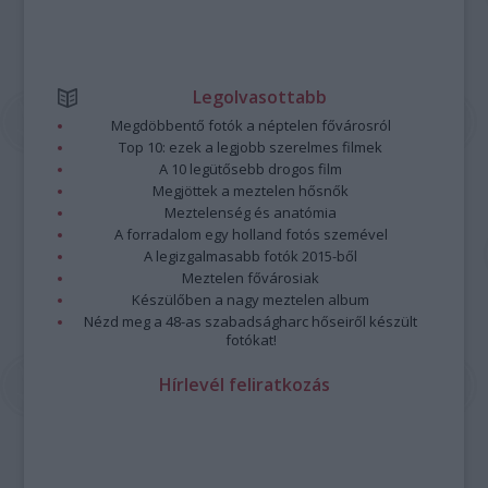
Legolvasottabb
Megdöbbentő fotók a néptelen fővárosról
Top 10: ezek a legjobb szerelmes filmek
A 10 legütősebb drogos film
Megjöttek a meztelen hősnők
Meztelenség és anatómia
A forradalom egy holland fotós szemével
A legizgalmasabb fotók 2015-ből
Meztelen fővárosiak
Készülőben a nagy meztelen album
Nézd meg a 48-as szabadságharc hőseiről készült
fotókat!
Hírlevél feliratkozás