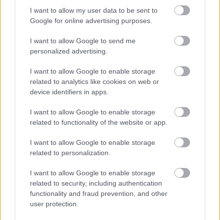
zuhanyzók mellett négy helyszínen lesznek
I want to allow my user data to be sent to
kiemelt zuhanyblokkok sminkelési,
Google for online advertising purposes.
hajszárítási lehetőségekkel, tükrökkel.
I want to allow Google to send me
personalized advertising.
A Sziget gasztronómiai elrendezése
tájegységenként egységes és szerteágazó, a
I want to allow Google to enable storage
fesztivál több pontján étteremközpontokat
related to analytics like cookies on web or
alakítottak ki, képviseltetik magukat
device identifiers in apps.
Magyarország borvidékei és a pálinkakultúra
is. Benis Dániel, a fesztivál technikai vezetője
I want to allow Google to enable storage
elmondta, hogy a Sziget közelében élő
related to functionality of the website or app.
óbudai lakosok védelmében száz méter
I want to allow Google to enable storage
hosszú, hat méter magas hangfogó falat is
related to personalization.
építettek 18 milliméteres réteges ragasztott
lemezből.
I want to allow Google to enable storage
related to security, including authentication
Forrás:
Hirado.hu
functionality and fraud prevention, and other
user protection.