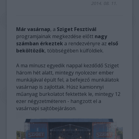
2014. 08. 11.
Már vasárnap
, a
Sziget Fesztivál
programjainak megkezdése előtt
nagy
számban érkeztek
a rendezvényre az
első
beköltözők
, többségében külföldiek.
A ma mínusz egyedik nappal kezdődő Sziget
három hét alatt, mintegy nyolcezer ember
munkájával épült fel, a befejező munkálatok
vasárnap is zajlottak. Húsz kamionnyi
műanyag burkolatot fektettek le, mintegy 12
ezer négyzetméteren - hangzott el a
vasárnapi sajtóbejáráson.