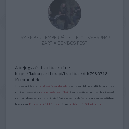
„AZ EMBERT EMBERRÉ TETTE…” – VASÁRNAP
ZÁRT A DOMBOS FEST
A bejegyzés trackback címe:
https://kulturpart.hu/api/trackback/id/7936718
Kommentek:
A hozzászólások a
vonatkozó jogszabályok
értelmében felhasználói tartalomnak
minősülnek, értük a
szolgáltatás technikai
üzemeltetője semmilyen felelősséget
nem vállal, azokat nem ellenőrzi. Kifogás esetén forduljon a blog szerkesztőjéhez.
Részletek a
Felhasználási feltételekben
és az
adatvédelmi tájékoztatóban
.