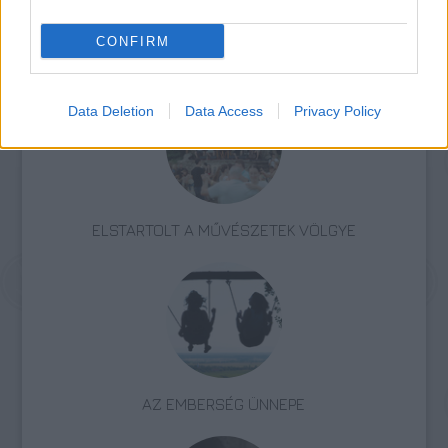
CONFIRM
Zene
Sziget
Data Deletion
Data Access
Privacy Policy
ELSTARTOLT A MŰVÉSZETEK VÖLGYE
AZ EMBERSÉG ÜNNEPE