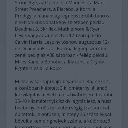
Stone Age, az Outkast, a Madness, a Manic
Street Preachers, a Placebo, a Korn, a
Prodigy, a manapság legnépszerűbb táncos-
elektronikus vonal képviseletében például
Deadmau5, Skrillex, Macklemore & Ryan
Lewis vagy az augusztus 17-i zárópartin
Calvin Harris. Lesz nyitóshow augusztus 12-
én Deadmau5-szal, Európa legnépszerűbb
zenéi pedig az A38 sátorban - fellép például
Miles Kane, a Bonobo, a Klaxons, a Crystal
Fighters és a La Roux.
Mint a vasárnapi sajtóbejáráson elhangzott,
a korábban kiépített 3 kilométernyi állandó
közvilágítás mellett a fesztivál idejére további
35-40 kilométernyi díszkivilágítás lesz, a húsz
hektárnyi erdős területen végig izzósorokat
építettek. Jelentősen, mintegy 25 százalékkal
bővült a kempinghelyek száma, a különböző
komfortfokozatú és speciális kempingek már