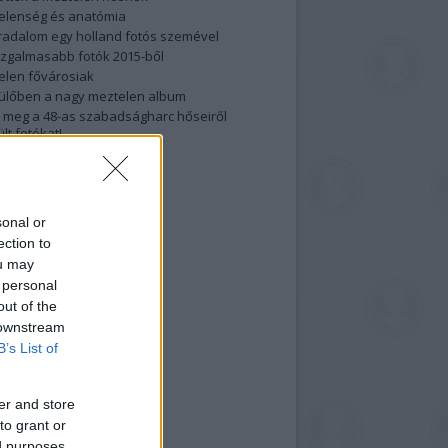
elenség és anatómia
rradalom egy holland fotós szemével
izgalmasabb fotók 2015-ből
elen fővárosiak
ülőben a nagy meztelen album
 meg a 48-as szabadságharc hőseiről
lt fotókat!
vél feliratkozás
sonal or
ection to
ou may
 personal
out of the
 downstream
B’s List of
er and store
to grant or
ed purposes