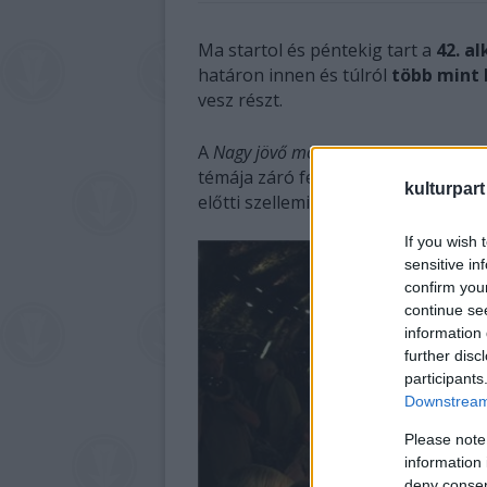
Ma startol és péntekig tart a
42. a
határon innen és túlról
több mint 
vesz részt.
A
Nagy jövő mögöttünk - Elhallgatva és
témája záró fejezete lesz annak a 
kulturpart
előtti szellemi mozgásokat vizsgált
If you wish 
sensitive in
confirm you
continue se
information 
further disc
participants
Downstream 
Please note
information 
deny consent