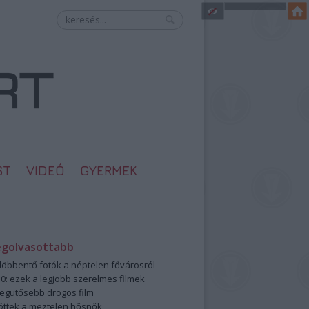
ST
VIDEÓ
GYERMEK
egolvasottabb
öbbentő fotók a néptelen fővárosról
0: ezek a legjobb szerelmes filmek
legütősebb drogos film
öttek a meztelen hősnők