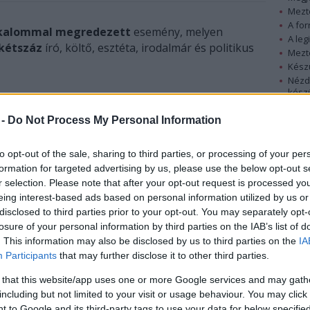
Mezt
A fo
lkalommal megredezett
esemény, melyen
A leg
kétszáz
író, költő, esztéta, irodalmár és politikus
Mezt
Kész
Nézd
készü
 elfelejtve
mottóval meghirdetett írótábor idei
konferenciasorozatnak, amely a rendszerváltás
Hírle
 -
Do Not Process My Personal Information
a és 2012-ben vette kezdetét.
to opt-out of the sale, sharing to third parties, or processing of your per
formation for targeted advertising by us, please use the below opt-out s
r selection. Please note that after your opt-out request is processed y
eing interest-based ads based on personal information utilized by us or
disclosed to third parties prior to your opt-out. You may separately opt-
losure of your personal information by third parties on the IAB’s list of
. This information may also be disclosed by us to third parties on the
IA
Participants
that may further disclose it to other third parties.
 that this website/app uses one or more Google services and may gath
including but not limited to your visit or usage behaviour. You may click 
 to Google and its third-party tags to use your data for below specifi