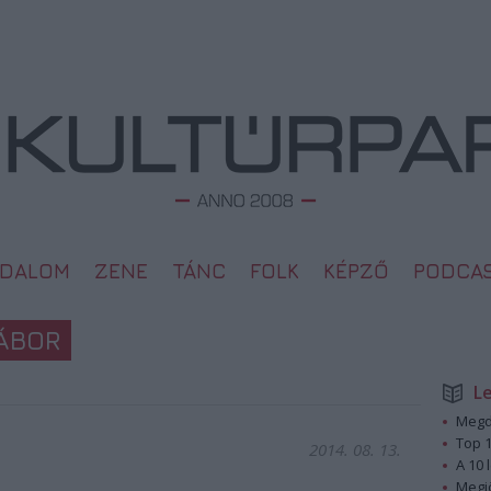
ODALOM
ZENE
TÁNC
FOLK
KÉPZŐ
PODCA
TÁBOR
L
Megd
Top 1
2014. 08. 13.
A 10 
Megj