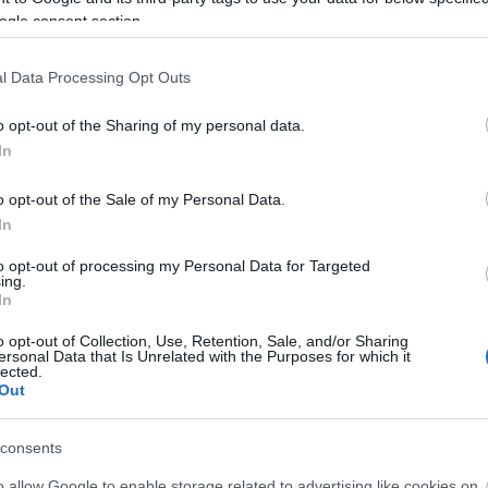
ogle consent section.
l Data Processing Opt Outs
o opt-out of the Sharing of my personal data.
In
o opt-out of the Sale of my Personal Data.
In
 és 1965, 2013-ban pedig az 1965 és 1985 közötti
to opt-out of processing my Personal Data for Targeted
éseit elemezték. A mostani rendezvény a
ing.
mi, szellemtörténeti folyamait dolgozza fel, az
In
ulatokat, eseményeket és jelenségeket tárgyalja.
o opt-out of Collection, Use, Retention, Sale, and/or Sharing
ersonal Data that Is Unrelated with the Purposes for which it
or mindig a magyar szellemi élet nagy kihívásaira
lected.
Out
ket vitatott meg, most sem lesz ez másképp. Idén a
 szélesítve lengyel vendégeket is meghívtak, hogy
nép irodalmi képviselői is beszámolhassanak
consents
o allow Google to enable storage related to advertising like cookies on