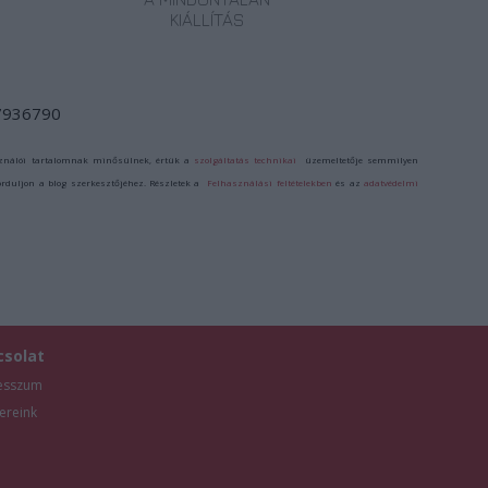
KIÁLLÍTÁS
/7936790
ználói tartalomnak minősülnek, értük a
szolgáltatás technikai
üzemeltetője semmilyen
forduljon a blog szerkesztőjéhez. Részletek a
Felhasználási feltételekben
és az
adatvédelmi
csolat
esszum
ereink