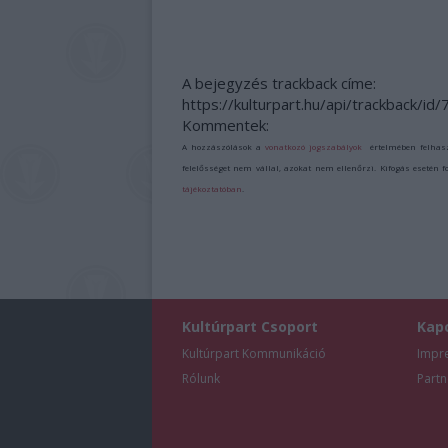
A bejegyzés trackback címe:
https://kulturpart.hu/api/trackback/id
Kommentek:
A hozzászólások a
vonatkozó jogszabályok
értelmében felhas
felelősséget nem vállal, azokat nem ellenőrzi. Kifogás esetén 
tájékoztatóban
.
Kultúrpart Csoport
Kap
Kultúrpart Kommunikáció
Impr
Rólunk
Partn