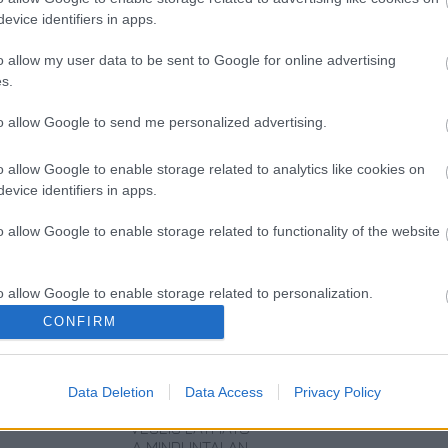
evice identifiers in apps.
o allow my user data to be sent to Google for online advertising
s.
to allow Google to send me personalized advertising.
o allow Google to enable storage related to analytics like cookies on
evice identifiers in apps.
o allow Google to enable storage related to functionality of the website
o allow Google to enable storage related to personalization.
ERDŐ VAN
KRASZNAHORKAI
KRASZNAHORKAI
CONFIRM
IDEBENN: TÓTH
LÁSZLÓ NOBEL-
LÁSZLÓ KAPTA
o allow Google to enable storage related to security, including
MARCSI AZ ÚJ
DÍJAS ÍRÓ
AZ IRODALMI
cation functionality and fraud prevention, and other user protection.
MARGÓ-DÍJAS
VILÁGA
NOBEL-DÍJAT
SZENTENDRÉN –
Data Deletion
Data Access
Privacy Policy
OKTÓBER
VÉGÉIG LÁTHATÓ
A MINDUNTALAN