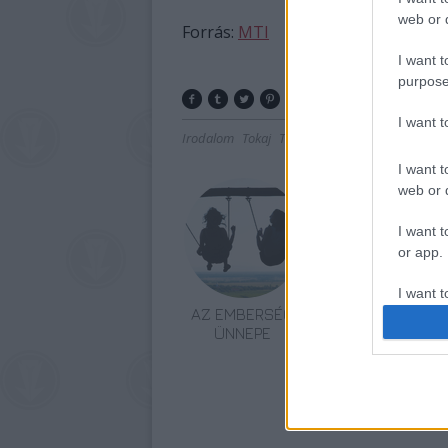
web or d
Forrás:
MTI
I want t
purpose
I want 
Irodalom
Tokaj
Tábor
I want t
web or d
I want t
or app.
I want t
AZ EMBERSÉG
VECSEI H.
ÜNNEPE
MIKLÓS A
I want t
ZSÁMBÉKI NYÁRI
authenti
SZÍNHÁZRÓL